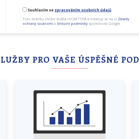
Souhlasím se
zpracováním osobních údajů
Tuto stránku chrání služba reCAPTCHA a vztahují se na ni
Zásady
ochrany soukromí
a
Smluvní podmínky
společnosti Google.
SLUŽBY PRO VAŠE ÚSPĚŠNÉ PO