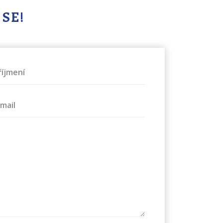
 SE!
říjmení
-mail