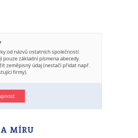
?
ky od názvů ostatních společností.
ají pouze základní písmena abecedy.
žít zeměpisný údaj (nestačí přidat např.
ující firmy).
upnost
NA MÍRU