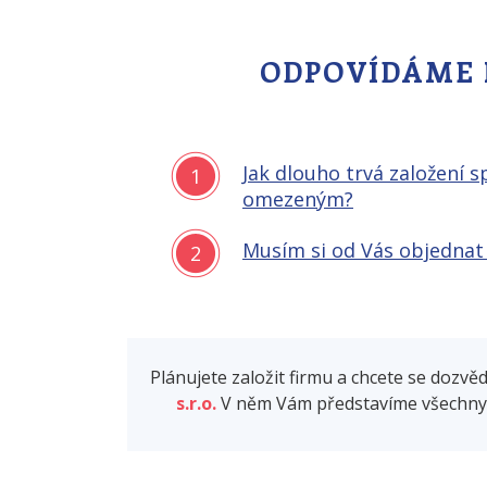
ODPOVÍDÁME N
Jak dlouho trvá založení 
1
omezeným?
Musím si od Vás objednat v
2
Plánujete založit firmu a chcete se dozvě
s.r.o.
V něm Vám představíme všechny k