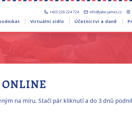
+420 226 224 724
info@jake-james.cz
podnikat
Virtuální sídlo
Účetnictví a daně
P
 ONLINE
ným na míru. Stačí pár kliknutí a do 3 dnů podni