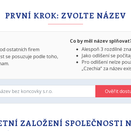
PRVNÍ KROK: ZVOLTE NÁZEV
Co by měl název splňovat
Alespoň 3 rozdílné zna
 od ostatních firem
Jako odlišení se počít
st se posuzuje podle toho,
Pro odlišení nelze pou
znam.
„Czechia“ za název exist
Ověřit dost
TNÍ ZALOŽENÍ SPOLEČNOSTI 