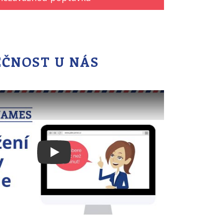
LEČNOST U NÁS
Play: Založení firmy na dálku a bez starostí