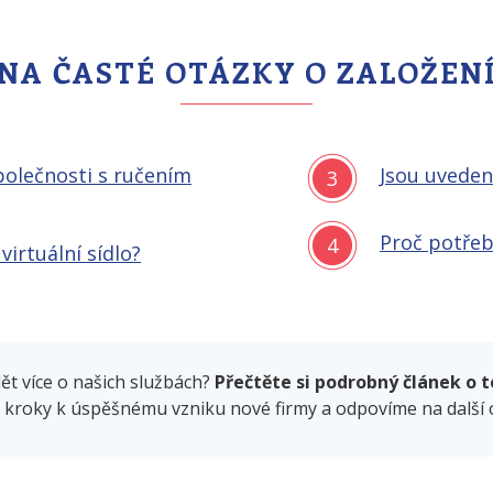
A ČASTÉ OTÁZKY O ZALOŽENÍ 
společnosti s ručením
Jsou uveden
3
Proč potřebu
4
irtuální sídlo?
dět více o našich službách?
Přečtěte si podrobný článek o 
roky k úspěšnému vzniku nové firmy a odpovíme na další o