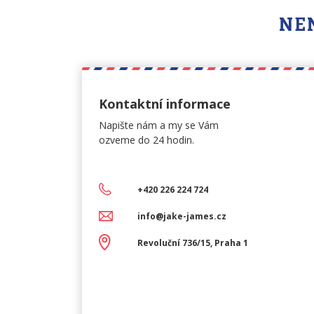
NEN
Kontaktní informace
Napište nám a my se Vám
ozveme do 24 hodin.
+420 226 224 724
info@jake-james.cz
Revoluční 736/15, Praha 1