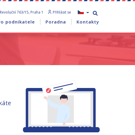
Revoluční 763/15, Praha 1
Přihlásit se
ro podnikatele
Poradna
Kontakty
káte