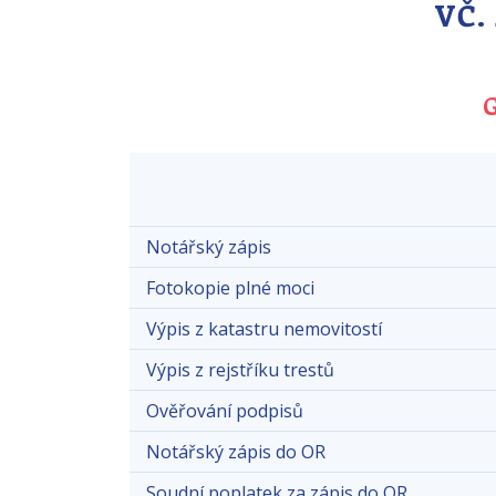
VČ.
Notářský zápis
Fotokopie plné moci
Výpis z katastru nemovitostí
Výpis z rejstříku trestů
Ověřování podpisů
Notářský zápis do OR
Soudní poplatek za zápis do OR