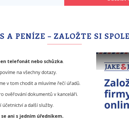
 A PENÍZE – ZALOŽTE SI SPO
den telefonát nebo schůzka
.
povíme na všechny dotazy.
e v tom chodit a mluvíme řečí úřadů.
o ověřování dokumentů v kanceláři.
 účetnictví a další služby.
se ani s jedním úředníkem.