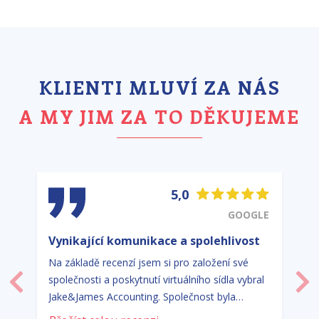
KLIENTI MLUVÍ ZA NÁS
A MY JIM ZA TO DĚKUJEME
5,0
GOOGLE
Vynikající komunikace a spolehlivost
Na základě recenzí jsem si pro založení své
společnosti a poskytnutí virtuálního sídla vybral
Předchozí
Dal
Jake&James Accounting. Společnost byla
založena ve sjednaném termínu. Jejich