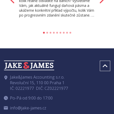
kolik reálně odvádíte na daních? Vysvětlíme
Vám, jak aktuálně fungují daňová pásma a
ukážeme konkrétní příklad výpočtu, kolik Vám
po progresivním zdanění skutečně zůstane. …
Jake&James Accounting s.r.o.
Revoluční 15, 110 00 Praha 1
IČ: 02221977
DIČ: CZ02221977
Po-Pá od 9:00 do 17:00
info@jake-james.cz