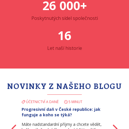
26 000+
Poskytnutých sídel společnosti
16
Let naší historie
NOVINKY Z NAŠEHO BLOGU
ÚČETNICTVÍ A DANĚ
5 MINUT
Progresivní daň v České republice: jak
funguje a koho se týká?
Máte nadstandardní příjmy a chcete vědět,
Zpět
Da