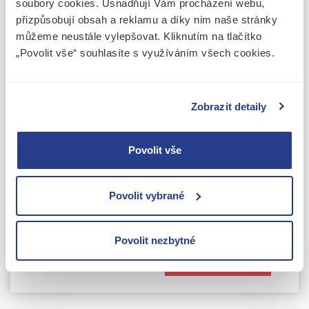
E-mail
soubory cookies. Usnadňují Vám procházení webu,
přizpůsobují obsah a reklamu a díky nim naše stránky
můžeme neustále vylepšovat. Kliknutím na tlačítko
Zpráva
„Povolit vše“ souhlasíte s využíváním všech cookies.
Zobrazit detaily
Povolit vše
Souhlasím se
zpracováním osobních údajů
Povolit vybrané
Tuto stránku chrání služba reCAPTCHA a vztahují se na ni
Zásady
ochrany soukromí
a
Smluvní podmínky
společnosti Google.
Povolit nezbytné
Odeslat