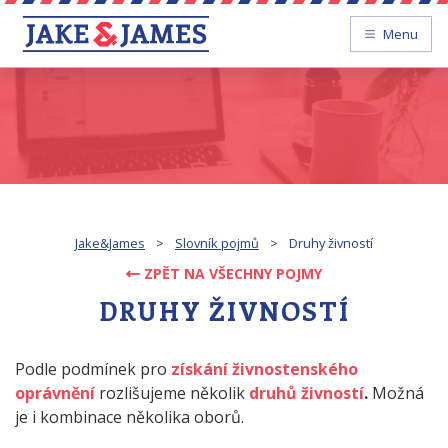
Menu
Jake&James
>
Slovník pojmů
>
Druhy živností
ZPĚT NA VŠECHNY POJMY
DRUHY ŽIVNOSTÍ
Podle podmínek pro
získání živnostenského
oprávnění
rozlišujeme několik
druhů živností
.
Možná
je i kombinace několika oborů.