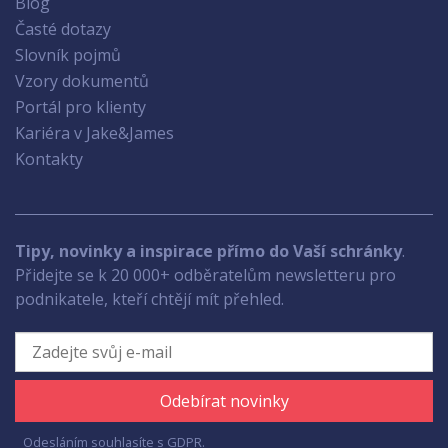
Blog
Časté dotazy
Slovník pojmů
Vzory dokumentů
Portál pro klienty
Kariéra v Jake&James
Kontakty
Tipy, novinky a inspirace přímo do Vaší schránky
.
Přidejte se k 20 000+ odběratelům newsletteru pro
podnikatele, kteří chtějí mít přehled.
Odebírat novinky
Odesláním souhlasíte s
GDPR.