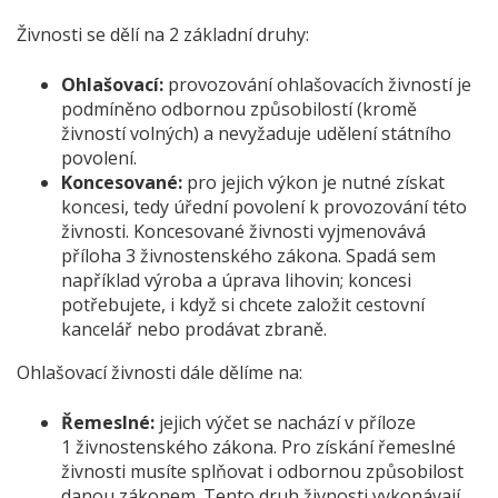
Živnosti se dělí na 2 základní druhy:
Ohlašovací:
provozování ohlašovacích živností je
podmíněno odbornou způsobilostí (kromě
živností volných) a nevyžaduje udělení státního
povolení.
Koncesované:
pro jejich výkon je nutné získat
koncesi, tedy úřední povolení k provozování této
živnosti. Koncesované živnosti vyjmenovává
příloha 3 živnostenského zákona. Spadá sem
například výroba a úprava lihovin; koncesi
potřebujete, i když si chcete založit cestovní
kancelář nebo prodávat zbraně.
Ohlašovací živnosti dále dělíme na:
Řemeslné:
jejich výčet se nachází v příloze
1 živnostenského zákona. Pro získání řemeslné
živnosti musíte splňovat i odbornou způsobilost
danou zákonem. Tento druh živnosti vykonávají