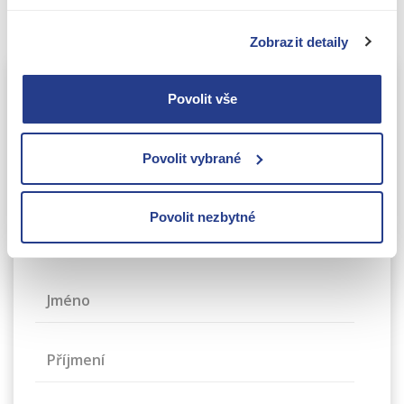
KONTAKTUJTE NÁS
Zobrazit detaily
Povolit vše
Kontaktní informace
Napište nám a my se Vám
ozveme do 24 hodin.
Povolit vybrané
+420 226 224 724
info@jake-james.cz
Povolit nezbytné
Revoluční 736/15, Praha 1
Jméno
Příjmení