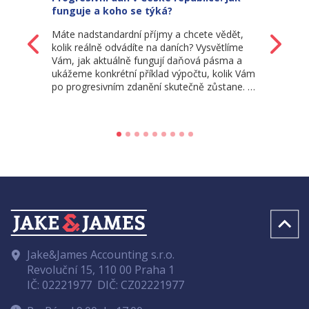
funguje a koho se týká?
Máte nadstandardní příjmy a chcete vědět,
Zpět
Da
kolik reálně odvádíte na daních? Vysvětlíme
Vám, jak aktuálně fungují daňová pásma a
ukážeme konkrétní příklad výpočtu, kolik Vám
po progresivním zdanění skutečně zůstane. …
Jake&James Accounting s.r.o.
Revoluční 15, 110 00 Praha 1
IČ: 02221977
DIČ: CZ02221977