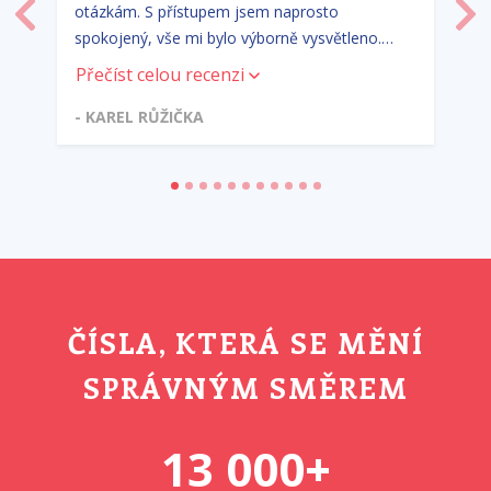
otázkám. S přístupem jsem naprosto
Předchozí
Dal
spokojený, vše mi bylo výborně vysvětleno.
Lidský přístup, profesionalita. Tak bych
Přečíst celou recenzi
definoval Jake&James.
- KAREL RŮŽIČKA
ČÍSLA, KTERÁ SE MĚNÍ
SPRÁVNÝM SMĚREM
13 000+