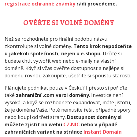
registrace ochranné známky
rádi provedeme.
OVĚŘTE SI VOLNÉ DOMÉNY
Než se rozhodnete pro finální podobu názvu,
zkontrolujte si volné domény.
Tento krok nepodceňte
u jakékoli společnosti, nejen u e-shopu.
Určitě si
budete chtít vytvořit web nebo e-maily na vlastní
doméně. Když si včas ověříte dostupnost a nejlépe si
doménu rovnou zakoupíte, ušetříte si spoustu starostí.
Plánujete podnikat pouze v Česku? I přesto si pořiďte
také
zahraniční .com verzi domény
. Investice není
vysoká, a když se rozhodnete expandovat, máte jistotu,
že je doména Vaše. Poté nemusíte řešit případné spory
nebo koupi od třetí strany.
Dostupnost domény si
můžete zjistit na webu
CZ.NIC
nebo v případě
zahraničních variant na stránce
Instant Domain