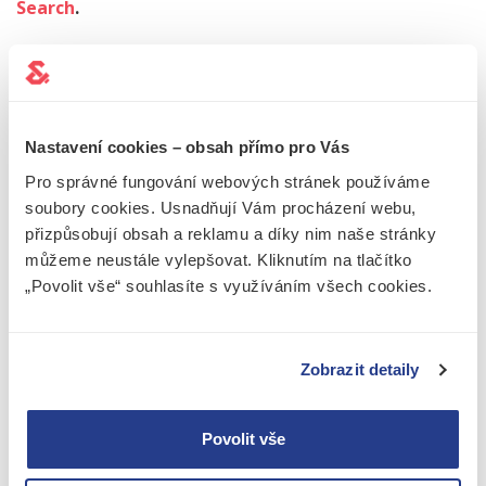
Search
.
CO JE OBCHODNÍ FIRMA?
Řekli jsme si, jak vybrat název firmy a kreativita je
Nastavení cookies – obsah přímo pro Vás
rozhodně důležitá část procesu, ale k tomu musí
Pro správné fungování webových stránek používáme
splňovat také legislativní požadavky.
Název firmy se
soubory cookies. Usnadňují Vám procházení webu,
označuje jako obchodní firma
, což je podle
přizpůsobují obsah a reklamu a díky nim naše stránky
občanského zákoníku jméno, pod kterým je společnost
můžeme neustále vylepšovat. Kliknutím na tlačítko
zapsaná v obchodním rejstříku. „Obchodní firma” je
„Povolit vše“ souhlasíte s využíváním všech cookies.
obvykle stejná jako název, pod kterým společnost
vystupuje na veřejnosti, ale není to pravidlem.
Všechny společnosti v obchodním rejstříku musí mít
Zobrazit detaily
obchodní firmu
a každá přitom může podnikat pouze
pod jedním jménem. Povinnou součástí obchodní firmy
Povolit vše
je zákonem stanovený dodatek označující její právní
formu (např. s.r.o. nebo a.s.).