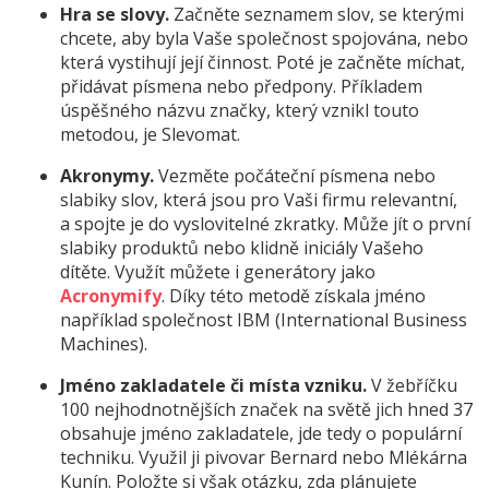
Hra se slovy.
Začněte seznamem slov, se kterými
chcete, aby byla Vaše společnost spojována, nebo
která vystihují její činnost. Poté je začněte míchat,
přidávat písmena nebo předpony. Příkladem
úspěšného názvu značky, který vznikl touto
metodou, je Slevomat.
Akronymy.
Vezměte počáteční písmena nebo
slabiky slov, která jsou pro Vaši firmu relevantní,
a spojte je do vyslovitelné zkratky. Může jít o první
slabiky produktů nebo klidně iniciály Vašeho
dítěte. Využít můžete i generátory jako
Acronymify
. Díky této metodě získala jméno
například společnost IBM (International Business
Machines).
Jméno zakladatele či místa vzniku.
V žebříčku
100 nejhodnotnějších značek na světě jich hned 37
obsahuje jméno zakladatele, jde tedy o populární
techniku. Využil ji pivovar Bernard nebo Mlékárna
Kunín. Položte si však otázku, zda plánujete