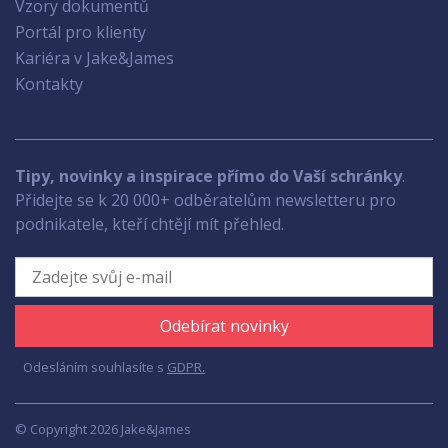
Vzory dokumentů
Portál pro klienty
Kariéra v Jake&James
Kontakty
Tipy, novinky a inspirace přímo do Vaší schránky
.
Přidejte se k 20 000+ odběratelům newsletteru pro
podnikatele, kteří chtějí mít přehled.
Odebírat novinky
Odesláním souhlasíte s
GDPR.
© Copyright 2026 Jake&James