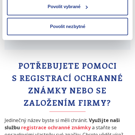
Povolit vybrané
TIP
: Chcete vědět více podrobností o názvu firmy
z legislativního hlediska?
Přečtěte si článek, kde
Povolit nezbytné
podrobně popisujeme
náležitosti obchodní
firmy
.
POTŘEBUJETE POMOCI
S REGISTRACÍ OCHRANNÉ
ZNÁMKY NEBO SE
ZALOŽENÍM FIRMY?
Jedinečný název byste si měli chránit.
Využijte naši
službu
registrace ochranné známky
a staňte se
opravdovými vlastníky své značky. Chcete vědět více?