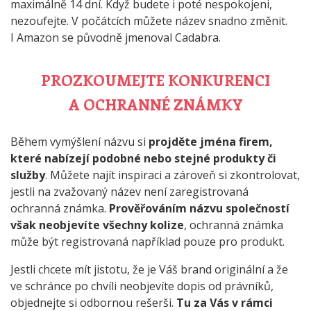
maximálně 14 dní. Když budete i poté nespokojeni,
nezoufejte. V počátcích můžete název snadno změnit.
I Amazon se původně jmenoval Cadabra.
PROZKOUMEJTE KONKURENCI
A OCHRANNÉ ZNÁMKY
Během vymýšlení názvu si
projděte jména firem,
které nabízejí podobné nebo stejné produkty či
služby
. Můžete najít inspiraci a zároveň si zkontrolovat,
jestli na zvažovaný název není zaregistrovaná
ochranná známka.
Prověřováním názvu společností
však neobjevíte všechny kolize
, ochranná známka
může být registrovaná například pouze pro produkt.
Jestli chcete mít jistotu, že je Váš brand originální a že
ve schránce po chvíli neobjevíte dopis od právníků,
objednejte si odbornou rešerši.
Tu za Vás v rámci