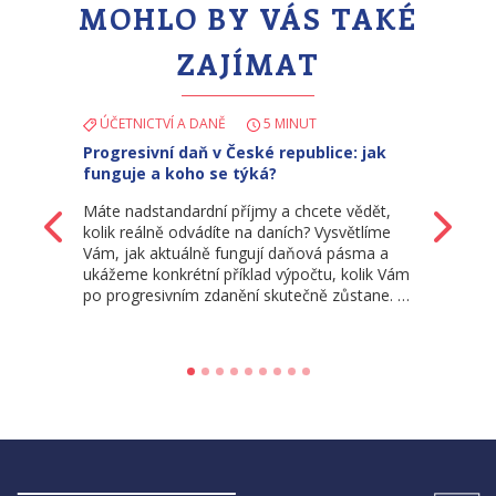
MOHLO BY VÁS TAKÉ
ZAJÍMAT
ÚČETNICTVÍ A DANĚ
5 MINUT
Progresivní daň v České republice: jak
funguje a koho se týká?
Máte nadstandardní příjmy a chcete vědět,
Zpět
Da
kolik reálně odvádíte na daních? Vysvětlíme
Vám, jak aktuálně fungují daňová pásma a
ukážeme konkrétní příklad výpočtu, kolik Vám
po progresivním zdanění skutečně zůstane. …