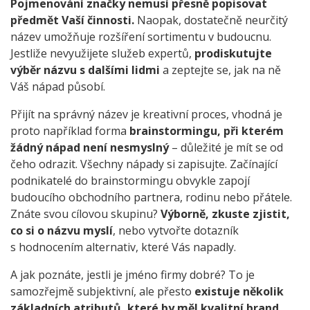
Pojmenování značky nemusí přesně popisovat
předmět Vaší činnosti.
Naopak, dostatečně neurčitý
název umožňuje rozšíření sortimentu v budoucnu.
Jestliže nevyužijete služeb expertů,
prodiskutujte
výběr názvu s dalšími lidmi
a zeptejte se, jak na ně
Váš nápad působí.
Přijít na správný název je kreativní proces, vhodná je
proto například forma
brainstormingu, při kterém
žádný nápad není nesmyslný
– důležité je mít se od
čeho odrazit. Všechny nápady si zapisujte. Začínající
podnikatelé do brainstormingu obvykle zapojí
budoucího obchodního partnera, rodinu nebo přátele.
Znáte svou cílovou skupinu?
Výborně, zkuste zjistit,
co si o názvu myslí
, nebo vytvořte dotazník
s hodnocením alternativ, které Vás napadly.
A jak poznáte, jestli je jméno firmy dobré? To je
samozřejmě subjektivní, ale přesto
existuje několik
základních atributů, které by měl kvalitní brand