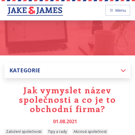
Menu
KATEGORIE
Jak vymyslet název
společnosti a co je to
obchodní firma?
01.08.2021
Založení společnosti
Tipy a rady
Akciová společnost