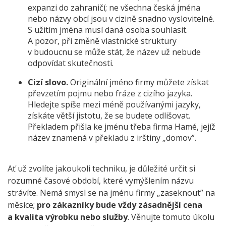
expanzi do zahraničí; ne všechna česká jména
nebo názvy obcí jsou v cizině snadno vyslovitelné.
S užitím jména musí daná osoba souhlasit.
A pozor, při změně vlastnické struktury
v budoucnu se může stát, že název už nebude
odpovídat skutečnosti.
Cizí slovo.
Originální jméno firmy můžete získat
převzetím pojmu nebo fráze z cizího jazyka.
Hledejte spíše mezi méně používanými jazyky,
získáte větší jistotu, že se budete odlišovat.
Překladem přišla ke jménu třeba firma Hamé, jejíž
název znamená v překladu z irštiny „domov”.
Ať už zvolíte jakoukoli techniku, je důležité určit si
rozumné časové období, které vymýšlením názvu
strávíte. Nemá smysl se na jménu firmy „zaseknout” na
měsíce;
pro zákazníky bude vždy zásadnější cena
a kvalita výrobku nebo služby
. Věnujte tomuto úkolu