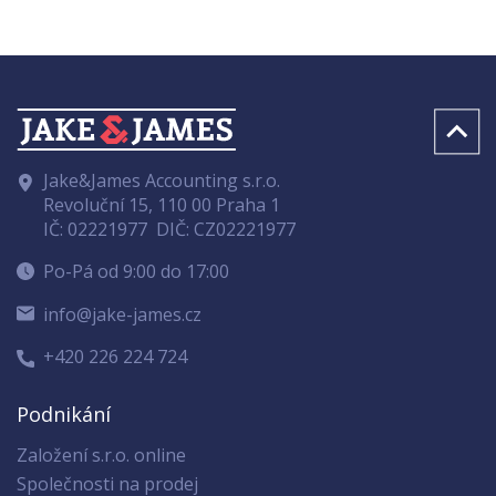
Jake&James Accounting s.r.o.
Revoluční 15, 110 00 Praha 1
IČ: 02221977
DIČ: CZ02221977
Po-Pá od 9:00 do 17:00
info@jake-james.cz
+420 226 224 724
Podnikání
Založení s.r.o. online
Společnosti na prodej