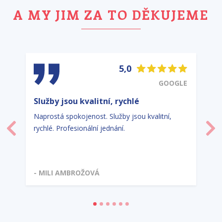
A MY JIM ZA TO DĚKUJEME
5,0
GOOGLE
Služby jsou kvalitní, rychlé
Naprostá spokojenost. Služby jsou kvalitní,
rychlé. Profesionální jednání.
Předchozí
Dal
- MILI AMBROŽOVÁ