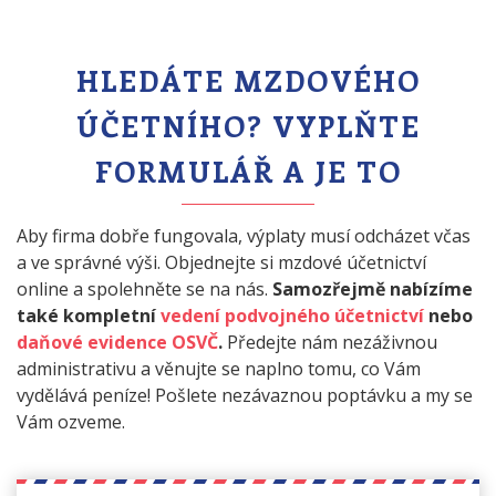
HLEDÁTE MZDOVÉHO
ÚČETNÍHO? VYPLŇTE
FORMULÁŘ A JE TO
Aby firma dobře fungovala, výplaty musí odcházet včas
a ve správné výši. Objednejte si mzdové účetnictví
online a spolehněte se na nás.
Samozřejmě nabízíme
také kompletní
vedení podvojného účetnictví
nebo
daňové evidence OSVČ
.
Předejte nám nezáživnou
administrativu a věnujte se naplno tomu, co Vám
vydělává peníze! Pošlete nezávaznou poptávku a my se
Vám ozveme.