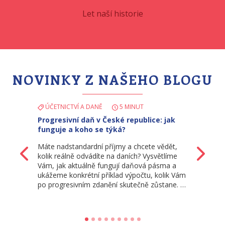
Let naší historie
NOVINKY Z NAŠEHO BLOGU
ÚČETNICTVÍ A DANĚ
5 MINUT
Progresivní daň v České republice: jak
funguje a koho se týká?
Máte nadstandardní příjmy a chcete vědět,
Zpět
Da
kolik reálně odvádíte na daních? Vysvětlíme
Vám, jak aktuálně fungují daňová pásma a
ukážeme konkrétní příklad výpočtu, kolik Vám
po progresivním zdanění skutečně zůstane. …