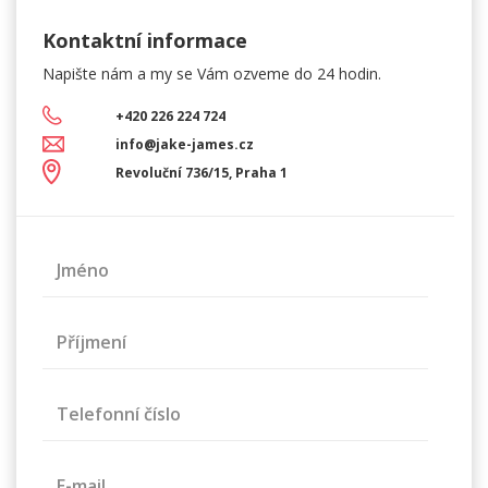
Kontaktní informace
Napište nám a my se Vám
ozveme do 24 hodin.
+420 226 224 724
info@jake-james.cz
Revoluční 736/15, Praha 1
Jméno
Příjmení
Telefonní číslo
E-mail