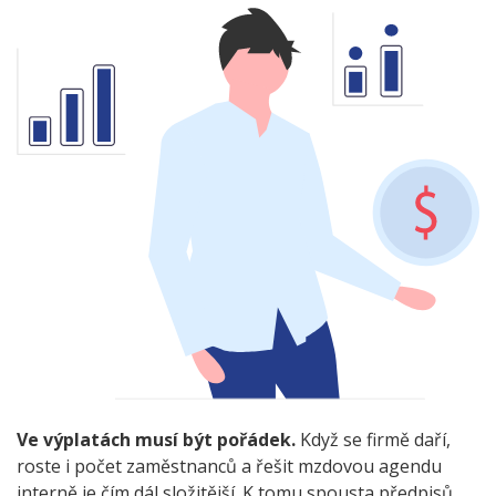
Ve výplatách musí být pořádek.
Když se firmě daří,
roste i počet zaměstnanců a řešit mzdovou agendu
interně je čím dál složitější. K tomu spousta předpisů,