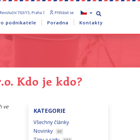
Revoluční 763/15, Praha 1
Přihlásit se
ro podnikatele
Poradna
Kontakty
.o. Kdo je kdo?
h ve
KATEGORIE
Všechny články
Novinky
60
Tipy a rady