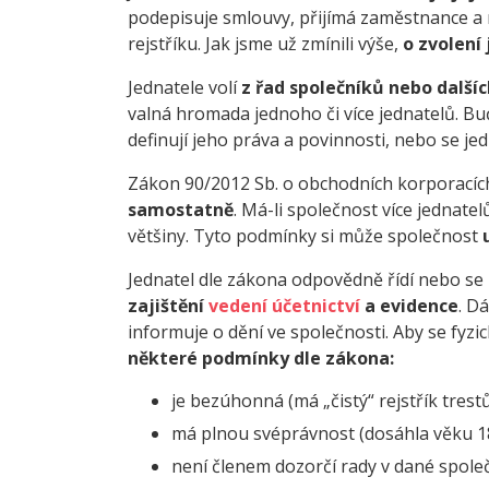
podepisuje smlouvy, přijímá zaměstnance a 
rejstříku. Jak jsme už zmínili výše,
o zvolení
Jednatele volí
z řad společníků nebo dalšíc
valná hromada jednoho či více jednatelů. Bu
definují jeho práva a povinnosti, nebo se jed
Zákon 90/2012 Sb. o obchodních korporacíc
samostatně
. Má-li společnost více jednate
většiny. Tyto podmínky si může společnost
Jednatel dle zákona odpovědně řídí nebo se 
zajištění
vedení účetnictví
a evidence
. D
informuje o dění ve společnosti. Aby se fyzi
některé podmínky dle zákona:
je bezúhonná (má „čistý“ rejstřík trestů
má plnou svéprávnost (dosáhla věku 18
není členem dozorčí rady v dané společ