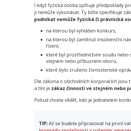
I když fyzická osoba splňuje předpoklady pro
ji nemůže vykonávat. Ty blíže specifikuje zá
podnikat nemůže fyzická či právnická os
na kterou byl vyhlášen konkurs,
na kterou byl zamítnut insolvenční ná
řízení,
které byl prostřednictvím soudu nebo 
stejném nebo příbuzném oboru,
které bylo zrušeno živnostenské opráv
Dle zákona o obchodních korporacích jsou tu j
a tím je
zákaz činnosti ve stejném nebo 
Pokud chcete vědět, kdo je jednatelem konk
TIP:
Až se budete připravovat na první v
hromadu společnosti s ručením omez