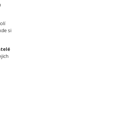
m
olí
kde si
atelé
jich