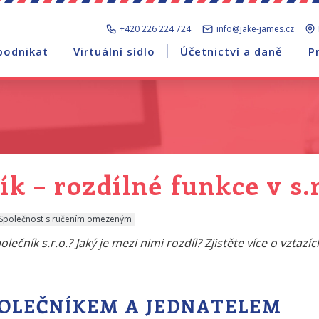
+420 226 224 724
info@jake-james.cz
podnikat
Virtuální sídlo
Účetnictví a daně
P
ík – rozdílné funkce v s.r
Společnost s ručením omezeným
lečník s.r.o.? Jaký je mezi nimi rozdíl? Zjistěte více o vztazíc
POLEČNÍKEM A JEDNATELEM