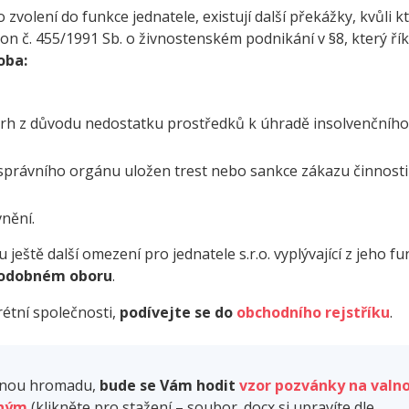
 zvolení do funkce jednatele, existují další překážky, kvůli 
kon č. 455/1991 Sb. o živnostenském podnikání v §8, který řík
oba:
vrh z důvodu nedostatku prostředků k úhradě insolvenčního
správního orgánu uložen trest nebo sankce zákazu činnosti
nění.
eště další omezení pro jednatele s.r.o. vyplývající z jeho fu
podobném oboru
.
rétní společnosti,
podívejte se do
obchodního rejstříku
.
alnou hromadu,
bude se Vám hodit
vzor pozvánky na valn
eným
(klikněte pro stažení – soubor .docx si upravíte dle