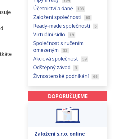
184
Účetnictví a daně
103
asuje
Založení společnosti
63
Ready-made společnosti
6
od
Virtuální sídlo
19
Společnost s ručením
omezeným
82
etkáte
Akciová společnost
59
Odštěpný závod
3
Živnostenské podnikání
66
DOPORUČUJEME
Založení s.r.o. online