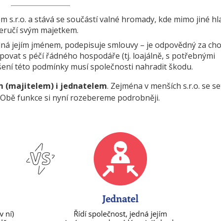
em s.r.o. a stává se součástí valné hromady, kde mimo jiné hl
neručí svým majetkem.
dná jejím jménem, podepisuje smlouvy – je odpovědný za ch
upovat s péčí řádného hospodáře (tj. loajálně, s potřebnými
ušení této podmínky musí společnosti nahradit škodu.
m (majitelem) i jednatelem
. Zejména v menších s.r.o. se s
 Obě funkce si nyní rozebereme podrobněji.