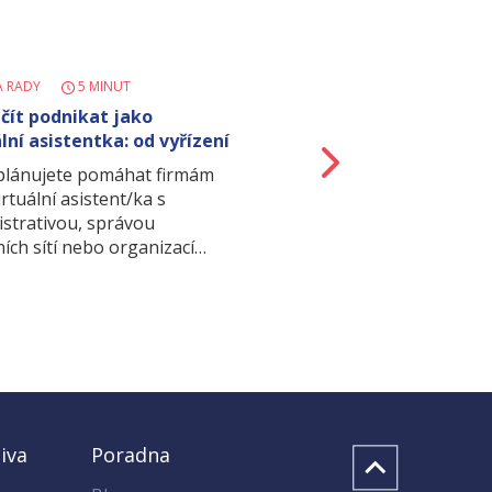
A RADY
5 MINUT
ačít podnikat jako
lní asistentka: od vyřízení
Další
o…
 plánujete pomáhat firmám
irtuální asistent/ka s
istrativou, správou
ních sítí nebo organizací…
iva
Poradna