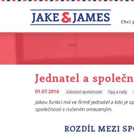
Chci 
Jednatel a společn
01.07.2016
Založení společnosti
Tipy a rady
Jakou funkci má ve firmě jednatel a kdo je spo
společnosti s ručením omezeným.
ROZDÍL MEZI S