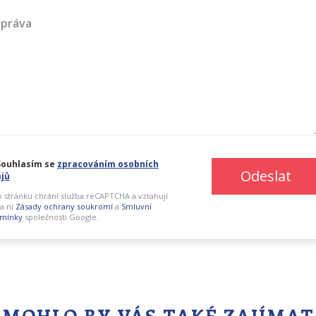
práva
ouhlasím se
zpracováním osobních
Odeslat
jů
o stránku chrání služba reCAPTCHA a vztahují
a ni
Zásady ochrany soukromí
a
Smluvní
mínky
společnosti Google.
MOHLO BY VÁS TAKÉ ZAJÍMAT