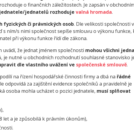
rozhoduje o finančních záležitostech. Je zapsán v obchodní
 jednatele/jednatelů rozhoduje
valná hromada
.
h fyzických či právnických osob
. Dle velikosti společnosti v
ď s ním/s nimi společnost sepíše smlouvu o výkonu funkce, 
natel při výkonu funkce řídí dle zákona.
h uvádí, že jednat jménem společnosti
mohou všichni jedn
lů, je nutné u obchodních rozhodnutí souhlasné stanovisko je
upravit dle vlastního uvážení ve
společenské smlouvě
.
podílí na řízení hospodářské činnosti firmy a dbá na
řádné
ále odpovídá za zajištění evidence společníků a pravidelně je
cká osoba mohla ucházet o pozici jednatele,
musí splňovat
),
 let a je způsobilá k právním úkonům),
nosti.