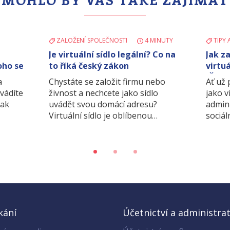
ZALOŽENÍ SPOLEČNOSTI
4 MINUTY
TIPY 
Je virtuální sídlo legální? Co na
Jak z
oho se
to říká český zákon
virtuá
IČO p
a
Chystáte se založit firmu nebo
Ať už
dvádíte
živnost a nechcete jako sídlo
jako v
jak
uvádět svou domácí adresu?
admin
Virtuální sídlo je oblíbenou…
sociál
kání
Účetnictví a administrat