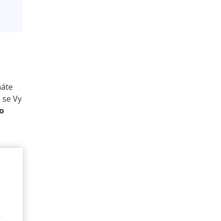
áte
 se Vy
o