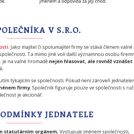
POLEČNÍKA V S.R.O.
osti
. Jako majitel či spolumajitel firmy se stává členem valné
polečnosti. Ta mimo jiné volí další významnou osobu firem
o. je na valné hromadě
nejen hlasovat, ale rovněž vznášet
i.
tím týkajícím se společnosti. Pokud není zároveň jednatele
jménem firmy
. Společník figuruje pouze ve společnosti s ru
čnost je akcionář.
PODMÍNKY JEDNATELE
jím statutárním orgánem.
Vystupuje jménem společnosti,