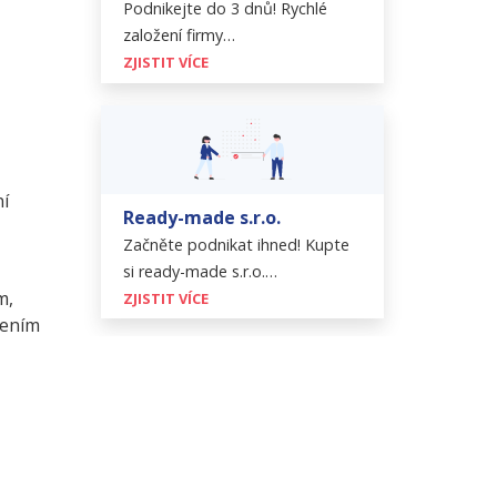
Podnikejte do 3 dnů! Rychlé
založení firmy…
ZJISTIT VÍCE
ní
Ready-made s.r.o.
Začněte podnikat ihned! Kupte
si ready-made s.r.o.…
m,
ZJISTIT VÍCE
čením