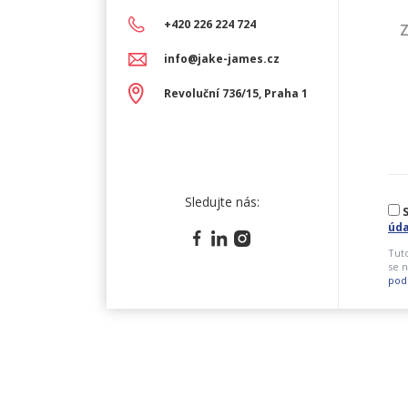
+420 226 224 724
Z
info@jake-james.cz
Revoluční 736/15, Praha 1
Sledujte nás:
S
úda
Tut
se n
pod