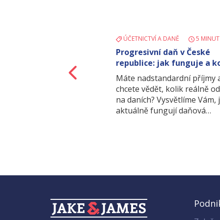
ÚČETNICTVÍ A DANĚ
5 MINUT
Progresivní daň v České
republice: jak funguje a k
Zpět
týká?
Máte nadstandardní příjmy 
chcete vědět, kolik reálně o
na daních? Vysvětlíme Vám, 
aktuálně fungují daňová…
Podni