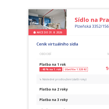
Sídlo na Pra
Plzeňská 3352/156
AKCE DO 31. 8. 2026
Ceník virtuálního sídla
OBDOBÍ
Platba na
1 rok
1
- 40 % na 1. rok
Ušetříte 1 320 Kč
↳ Následné prodloužení (další roky)
Platba na
2 roky
Platba na
3 roky