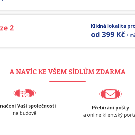
ze 2
Klidná lokalita pr
od 399 Kč
/ m
A NAVÍC KE VŠEM SÍDLŮM ZDARMA
načení Vaší společnosti
Přebírání pošty
na budově
a online klientský port