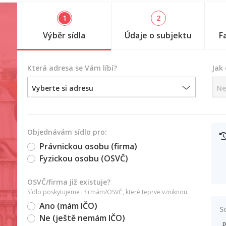
1
2
Výběr sídla
Údaje o subjektu
F
Která adresa se Vám líbí?
Jak
Vyberte si adresu
Ne
Objednávám sídlo pro:
Právnickou osobu (firma)
Fyzickou osobu (OSVČ)
OSVČ/firma již existuje?
Sídlo poskytujeme i firmám/OSVČ, které teprve vzniknou.
Ano (mám IČO)
S
Ne (ještě nemám IČO)
P