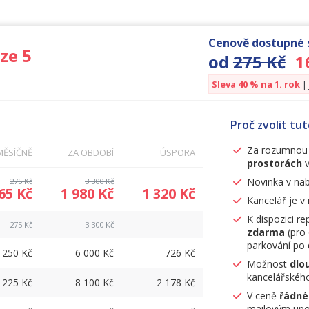
Cenově dostupné s
ze 5
od
275 Kč
1
Sleva 40 % na 1. rok
|
Proč zvolit tu
Za rozumnou 
MĚSÍČNĚ
ZA OBDOBÍ
ÚSPORA
prostorách
v
Novinka v nab
275 Kč
3 300 Kč
65 Kč
1 980 Kč
1 320 Kč
Kancelář je v 
K dispozici re
275 Kč
3 300 Kč
zdarma
(pro 
parkování po 
250 Kč
6 000 Kč
726 Kč
Možnost
dlo
kancelářského
225 Kč
8 100 Kč
2 178 Kč
V ceně
řádné
mailovým upoz