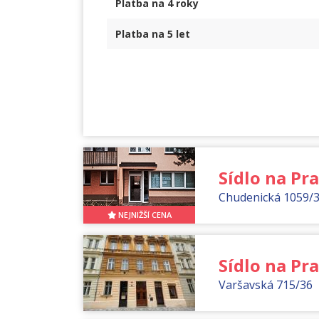
Platba na
4 roky
Platba na
5 let
Sídlo na Pr
Chudenická 1059/
NEJNIŽŠÍ CENA
Sídlo na Pra
Varšavská 715/36