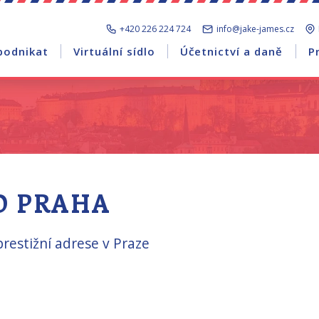
+420 226 224 724
info@jake-james.cz
podnikat
Virtuální sídlo
Účetnictví a daně
P
O PRAHA
 prestižní adrese v Praze