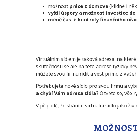
možnost
práce z domova
(klidně i ně
vyšší úspory a možnost investice do 
méně časté kontroly finančního úřa
Virtuálním sídlem je taková adresa, na které 
skutečnosti se ale na této adrese fyzicky ne
můžete svou firmu řídit a vést přímo z Vaše
Potřebujete nové sídlo pro svou firmu a vybr
a chybí Vám adresa sídla?
Ozvěte se, vše r
V případě, že sháníte virtuální sídlo jako živ
MOŽNOST