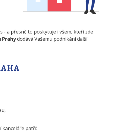
 - a přesně to poskytuje i všem, kteří zde
u Prahy
dodává Vašemu podnikání další
RAHA
su,
í kanceláře patří: