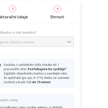
3
4
akturační údaje
Shrnutí
 dlouho u nás budete?
jprve vyberte adresu
Souhlas s umístěním sídla získáte do 1
pracovního dne.
Potřebujete ho rychleji?
Zaplaťte objednávku kartou a zavolejte nám,
že spěcháte (po–pá, 9–17 h). Nebo se zastavte
osobně a bude Váš
do 15 minut
.
ouhrn ceny:
ro kalkulaci ceny zvolte adresu a období