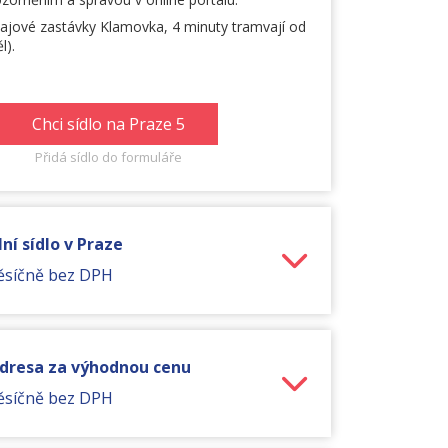
ajové zastávky Klamovka, 4 minuty tramvají od
l).
Chci sídlo na Praze 5
Přidá sídlo do formuláře
ní sídlo v Praze
ěsíčně bez DPH
adresa za výhodnou cenu
ěsíčně bez DPH