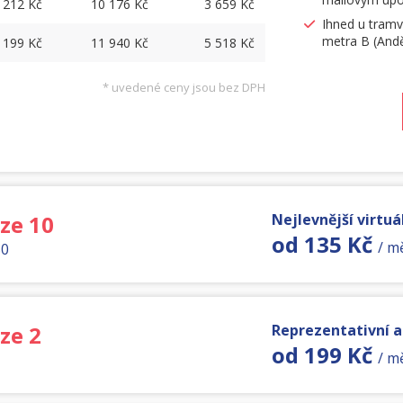
212 Kč
10 176 Kč
3 659 Kč
Ihned u tramv
metra B (Andě
199 Kč
11 940 Kč
5 518 Kč
* uvedené ceny jsou bez DPH
aze 10
Nejlevnější virtuál
od 135 Kč
/ m
30
ze 2
Reprezentativní 
od 199 Kč
/ m