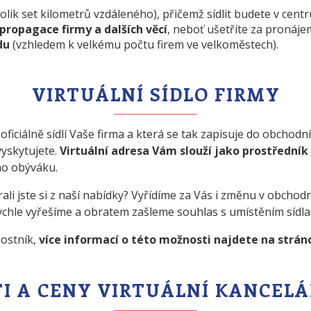
kolik set kilometrů vzdáleného), přičemž sídlit budete v cent
propagace firmy a dalších věcí
, neboť ušetříte za pronáje
du
(vzhledem k velkému počtu firem ve velkoměstech).
VIRTUÁLNÍ SÍDLO FIRMY
oficiálně sídlí Vaše firma a která se tak zapisuje do obchodní
vyskytujete.
Virtuální adresa Vám slouží jako prostředník 
ho obýváku.
ali jste si z naší nabídky? Vyřídíme za Vás i změnu v obchodn
ychle vyřešíme a obratem zašleme souhlas s umístěním sídla
nostník,
více informací o této možnosti najdete na strá
I A CENY VIRTUÁLNÍ KANCELÁ