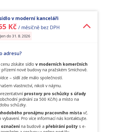
ídlo v moderní kanceláři
65 Kč
/ měsíčně bez DPH
 Jen do 31. 8. 2026
to adresu?
cenu získáte sídlo
v moderních komerčních
 přízemí nové budovy na pražském Smíchově.
ídce – sídlí zde málo společností.
našem vlastnictví, nikoli v nájmu.
prezentativní
prostory pro schůzky s úřady
obchodní jednání za 500 Kč/h) a místo na
dobu schůzky.
uhodobého pronájmu pracovního místa
vč.
 vybavení. Pro více informací nás kontaktujte.
 označení
na budově a
přebírání pošty
s e-
orněním a správou v online portálu.