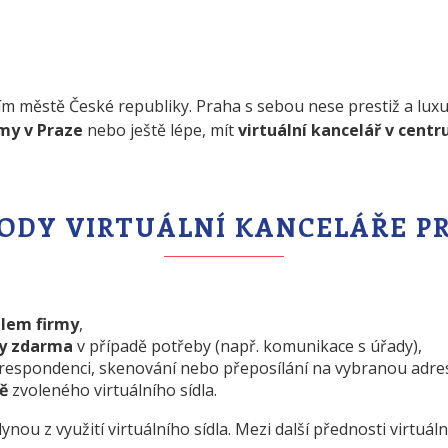
m městě České republiky. Praha s sebou nese prestiž a luxus
rmy v Praze
nebo ještě lépe, mít
virtuální kancelář v centr
ODY VIRTUÁLNÍ KANCELÁŘE P
dlem firmy
,
ry zdarma
v případě potřeby (např. komunikace s úřady),
orespondenci, skenování nebo přeposílání na vybranou adre
ě
zvoleného virtuálního sídla.
nou z využití virtuálního sídla. Mezi další přednosti virtuáln