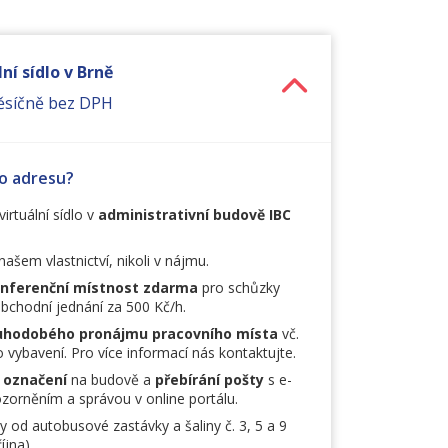
ní sídlo v Brně
ěsíčně bez DPH
to adresu?
virtuální sídlo v
administrativní budově IBC
našem vlastnictví, nikoli v nájmu.
nferenční místnost zdarma
pro schůzky
obchodní jednání za 500 Kč/h.
uhodobého pronájmu pracovního místa
vč.
 vybavení. Pro více informací nás kontaktujte.
 označení
na budově a
přebírání pošty
s e-
orněním a správou v online portálu.
y od autobusové zastávky a šaliny č. 3, 5 a 9
íjna).