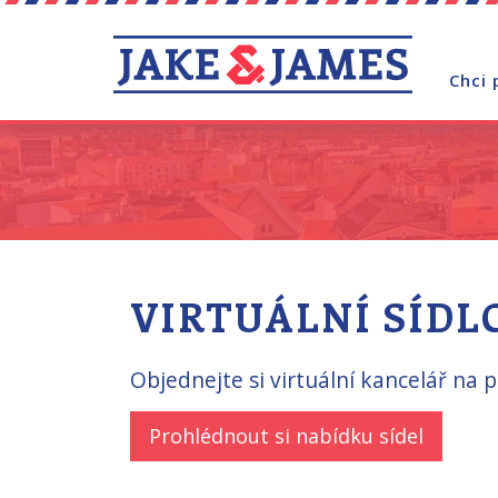
Chci 
VIRTUÁLNÍ SÍDL
Objednejte si virtuální kancelář na 
Prohlédnout si nabídku sídel