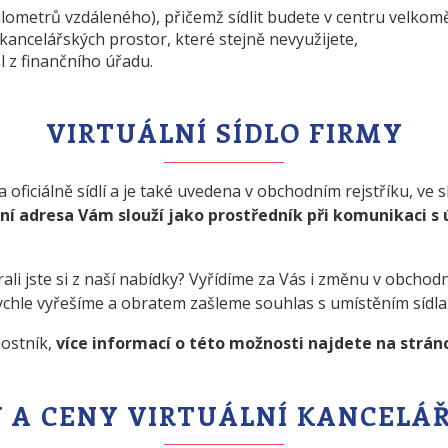
kilometrů vzdáleného), přičemž sídlit budete v centru velkom
ancelářských prostor, které stejně nevyužijete,
 z finančního úřadu.
VIRTUÁLNÍ SÍDLO FIRMY
a oficiálně sídlí a je také uvedena v obchodním rejstříku, v
lní adresa Vám slouží jako prostředník při komunikaci s 
ali jste si z naší nabídky? Vyřídíme za Vás i změnu v obchodn
ychle vyřešíme a obratem zašleme souhlas s umístěním sídla
nostník,
více informací o této možnosti najdete na strá
 A CENY VIRTUÁLNÍ KANCELÁ