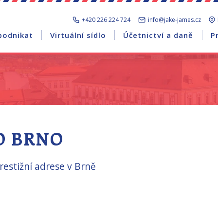
+420 226 224 724
info@jake-james.cz
podnikat
Virtuální sídlo
Účetnictví a daně
P
O BRNO
prestižní adrese v Brně