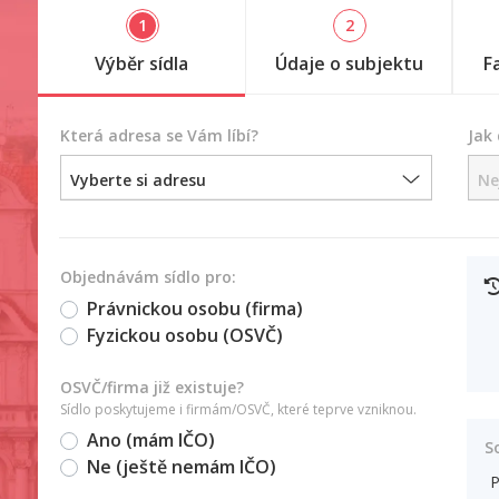
1
2
Výběr sídla
Údaje o subjektu
F
Která adresa se Vám líbí?
Jak
Vyberte si adresu
Ne
Objednávám sídlo pro:
Právnickou osobu (firma)
Fyzickou osobu (OSVČ)
OSVČ/firma již existuje?
Sídlo poskytujeme i firmám/OSVČ, které teprve vzniknou.
Ano (mám IČO)
S
Ne (ještě nemám IČO)
P