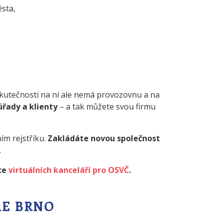
ěsta,
e skutečnosti na ní ale nemá provozovnu a na
úřady a klienty
– a tak můžete svou firmu
ím rejstříku.
Zakládáte novou společnost
.
nce
virtuálních kanceláří pro OSVČ
.
ŘE BRNO