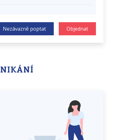
Nezávazně poptat
Objednat
DNIKÁNÍ