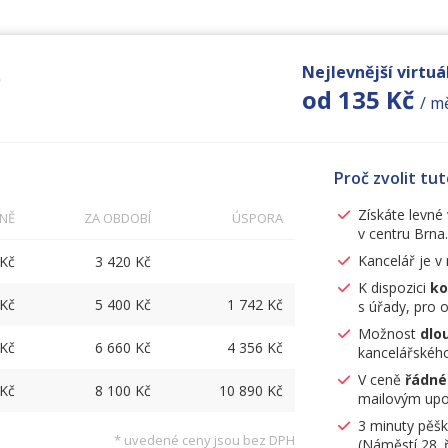
ě
Nejlevnější virtuál
od 135 Kč
/ m
Proč zvolit tu
Získáte levné 
NĚ
ZA OBDOBÍ
ÚSPORA
v centru Brna.
Kancelář je v 
 Kč
3 420 Kč
K dispozici
ko
 Kč
5 400 Kč
1 742 Kč
s úřady, pro 
Možnost
dlo
 Kč
6 660 Kč
4 356 Kč
kancelářského
V ceně
řádné
 Kč
8 100 Kč
10 890 Kč
mailovým upoz
3 minuty pěšk
* uvedené ceny jsou bez DPH
(Náměstí 28. ř