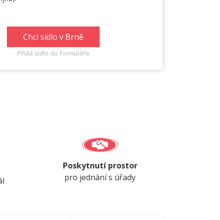
Chci sídlo v Brně
Přidá sídlo do formuláře
Poskytnutí prostor
pro jednání s úřady
ál