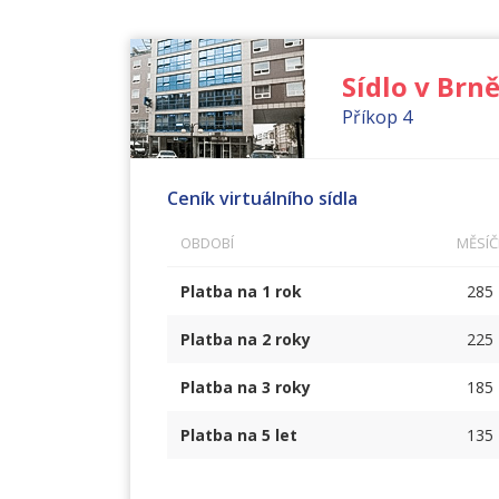
Sídlo v Brn
Příkop 4
Ceník virtuálního sídla
OBDOBÍ
MĚSÍČ
Platba na
1 rok
285
Platba na
2 roky
225
Platba na
3 roky
185
Platba na
5 let
135