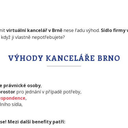
nit
virtuální kancelář v Brně
nese řadu výhod.
Sídlo firmy 
 když ji vlastně nepotřebujete?
VÝHODY KANCELÁŘE BRNO
le právnické osoby
,
prostor
pro jednání v případě potřeby,
respondence
,
lního sídla,
se! Mezi další benefity patří: