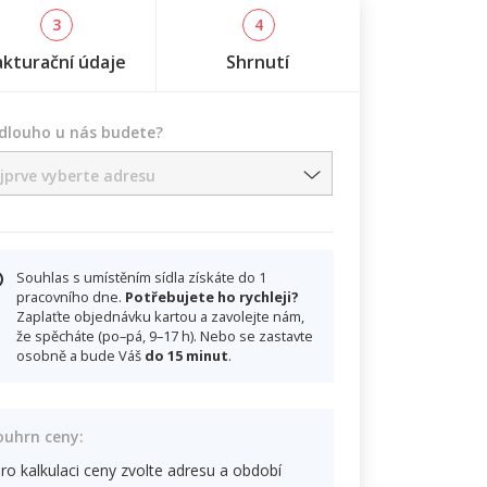
3
4
akturační údaje
Shrnutí
 dlouho u nás budete?
jprve vyberte adresu
Souhlas s umístěním sídla získáte do 1
pracovního dne.
Potřebujete ho rychleji?
Zaplaťte objednávku kartou a zavolejte nám,
že spěcháte (po–pá, 9–17 h). Nebo se zastavte
osobně a bude Váš
do 15 minut
.
ouhrn ceny:
ro kalkulaci ceny zvolte adresu a období