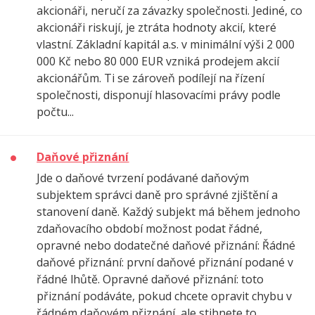
akcionáři, neručí za závazky společnosti. Jediné, co
akcionáři riskují, je ztráta hodnoty akcií, které
vlastní. Základní kapitál a.s. v minimální výši 2 000
000 Kč nebo 80 000 EUR vzniká prodejem akcií
akcionářům. Ti se zároveň podílejí na řízení
společnosti, disponují hlasovacími právy podle
počtu...
Daňové přiznání
Jde o daňové tvrzení podávané daňovým
subjektem správci daně pro správné zjištění a
stanovení daně. Každý subjekt má během jednoho
zdaňovacího období možnost podat řádné,
opravné nebo dodatečné daňové přiznání: Řádné
daňové přiznání: první daňové přiznání podané v
řádné lhůtě. Opravné daňové přiznání: toto
přiznání podáváte, pokud chcete opravit chybu v
řádném daňovém přiznání, ale stihnete to...