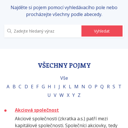
Najděte si pojem pomocí vyhledávacího pole nebo
procházejte všechny podle abecedy.
VŠECHNY POJMY
Vše
A
B
C
D
E
F
G
H
I
J
K
L
M
N
O
P
Q
R
S
T
U
V
W
X
Y
Z
Akciová společnost
Akciové společnosti (zkratka a.s.) patří mezi
kapitálové společnosti. Společníci akciovky, tedy