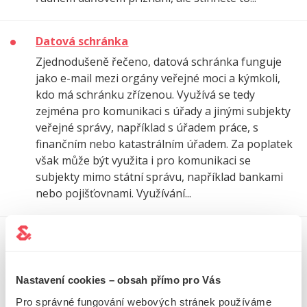
Datová schránka
Zjednodušeně řečeno, datová schránka funguje
jako e-mail mezi orgány veřejné moci a kýmkoli,
kdo má schránku zřízenou. Využívá se tedy
zejména pro komunikaci s úřady a jinými subjekty
veřejné správy, například s úřadem práce, s
finančním nebo katastrálním úřadem. Za poplatek
však může být využita i pro komunikaci se
subjekty mimo státní správu, například bankami
nebo pojišťovnami. Využívání...
Dceřiná společnost
Pro tento typ firmy je zásadní její vztah s tzv.
mateřskou společností. Dceřiná společnost je
Nastavení cookies – obsah přímo pro Vás
zcela nebo částečně vlastněna a ovládána
Pro správné fungování webových stránek používáme