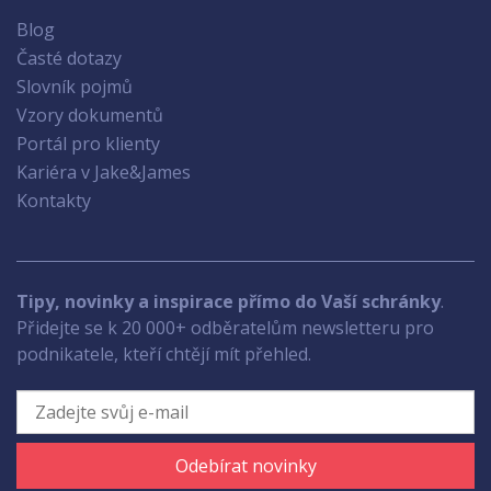
Blog
Časté dotazy
Slovník pojmů
Vzory dokumentů
Portál pro klienty
Kariéra v Jake&James
Kontakty
Tipy, novinky a inspirace přímo do Vaší schránky
.
Přidejte se k 20 000+ odběratelům newsletteru pro
podnikatele, kteří chtějí mít přehled.
Odebírat novinky