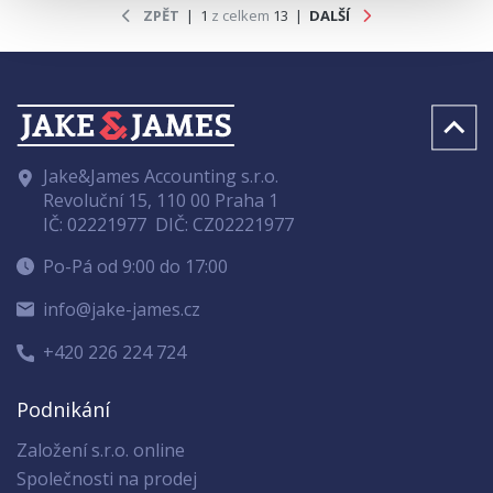
ZPĚT
| 1
z celkem
13 |
DALŠÍ
Jake&James Accounting s.r.o.
Revoluční 15, 110 00 Praha 1
IČ: 02221977
DIČ: CZ02221977
Po-Pá od 9:00 do 17:00
info@jake-james.cz
+420 226 224 724
Podnikání
Založení s.r.o. online
Společnosti na prodej