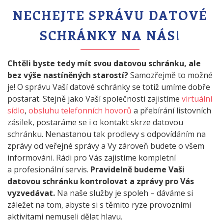
NECHEJTE SPRÁVU DATOVÉ
SCHRÁNKY NA NÁS!
Chtěli byste tedy mít svou datovou schránku, ale
bez výše nastíněných starostí?
Samozřejmě to možné
je! O správu Vaší datové schránky se totiž umíme dobře
postarat. Stejně jako Vaší společnosti zajistíme
virtuální
sídlo
,
obsluhu telefonních hovorů
a přebírání listovních
zásilek, postaráme se i o kontakt skrze datovou
schránku. Nenastanou tak prodlevy s odpovídáním na
zprávy od veřejné správy a Vy zároveň budete o všem
informováni. Rádi pro Vás zajistíme kompletní
a profesionální servis.
Pravidelně budeme Vaši
datovou schránku kontrolovat a zprávy pro Vás
vyzvedávat.
Na naše služby je spoleh – dáváme si
záležet na tom, abyste si s těmito ryze provozními
aktivitami nemuseli dělat hlavu.