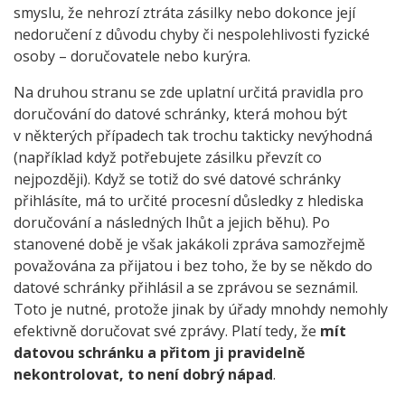
smyslu, že nehrozí ztráta zásilky nebo dokonce její
nedoručení z důvodu chyby či nespolehlivosti fyzické
osoby – doručovatele nebo kurýra.
Na druhou stranu se zde uplatní určitá pravidla pro
doručování do datové schránky, která mohou být
v některých případech tak trochu takticky nevýhodná
(například když potřebujete zásilku převzít co
nejpozději). Když se totiž do své datové schránky
přihlásíte, má to určité procesní důsledky z hlediska
doručování a následných lhůt a jejich běhu). Po
stanovené době je však jakákoli zpráva samozřejmě
považována za přijatou i bez toho, že by se někdo do
datové schránky přihlásil a se zprávou se seznámil.
Toto je nutné, protože jinak by úřady mnohdy nemohly
efektivně doručovat své zprávy. Platí tedy, že
mít
datovou schránku a přitom ji pravidelně
nekontrolovat, to není dobrý nápad
.