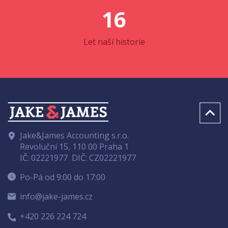
16
Let naší historie
Jake&James Accounting s.r.o.
Revoluční 15, 110 00 Praha 1
IČ: 02221977
DIČ: CZ02221977
Po-Pá od 9:00 do 17:00
info@jake-james.cz
+420 226 224 724