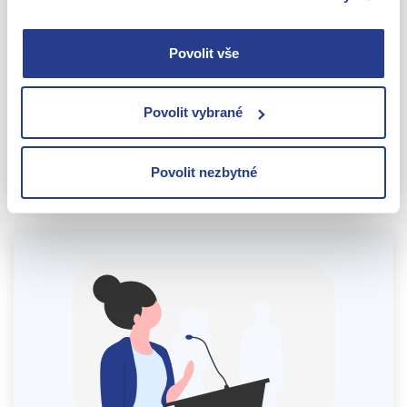
Změny ve společnostech
Povolit vše
Potřebujete změnit adresu sídla, upravit
společenskou smlouvu, převést podíl ve firmě
nebo ji úplně zlikvidovat? Obraťte se na nás, rádi
Povolit vybrané
pomůžeme.
ZJISTIT VÍCE
Povolit nezbytné