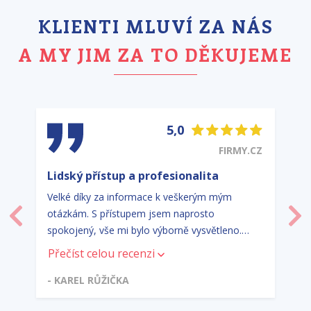
KLIENTI MLUVÍ ZA NÁS
A MY JIM ZA TO DĚKUJEME
5,0
FIRMY.CZ
Lidský přístup a profesionalita
Velké díky za informace k veškerým mým
otázkám. S přístupem jsem naprosto
Předchozí
Dal
spokojený, vše mi bylo výborně vysvětleno.
Lidský přístup, profesionalita. Tak bych
Přečíst celou recenzi
definoval Jake&James.
- KAREL RŮŽIČKA