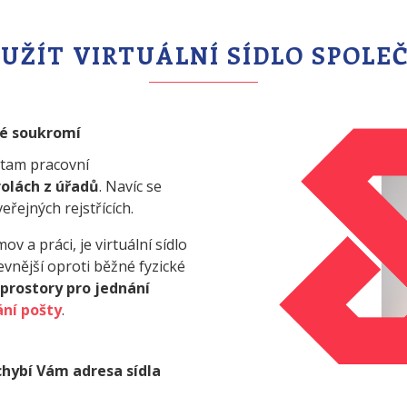
UŽÍT VIRTUÁLNÍ SÍDLO SPOLE
vé soukromí
 tam pracovní
olách z úřadů
. Navíc se
řejných rejstřících.
 a práci, je virtuální sídlo
evnější oproti běžné fyzické
prostory pro jednání
ní pošty
.
chybí Vám adresa sídla