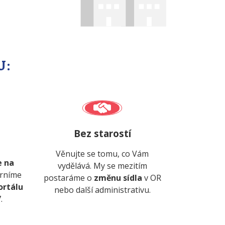
U:
Bez starostí
Věnujte se tomu, co Vám
e na
vydělává. My se mezitím
orníme
postaráme o
změnu sídla
v OR
ortálu
nebo další administrativu.
.