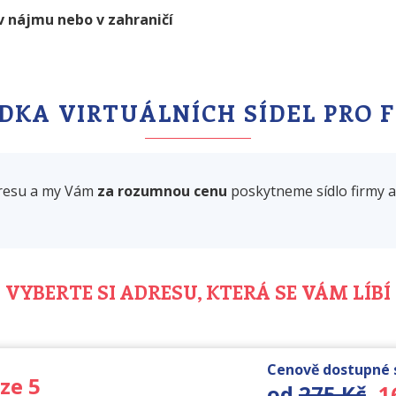
 v nájmu nebo v zahraničí
DKA VIRTUÁLNÍCH SÍDEL PRO 
adresu a my Vám
za rozumnou cenu
poskytneme sídlo firmy 
VYBERTE SI ADRESU, KTERÁ SE VÁM LÍBÍ
Cenově dostupné s
ze 5
od
275 Kč
1