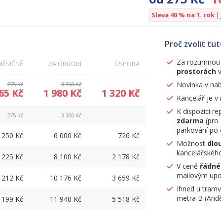
Sleva 40 % na 1. rok
|
Proč zvolit tu
Za rozumnou 
MĚSÍČNĚ
ZA OBDOBÍ
ÚSPORA
prostorách
v
Novinka v nab
275 Kč
3 300 Kč
65 Kč
1 980 Kč
1 320 Kč
Kancelář je v 
K dispozici re
275 Kč
3 300 Kč
zdarma
(pro 
parkování po 
250 Kč
6 000 Kč
726 Kč
Možnost
dlo
kancelářského
225 Kč
8 100 Kč
2 178 Kč
V ceně
řádné
mailovým upoz
212 Kč
10 176 Kč
3 659 Kč
Ihned u tramv
metra B (Andě
199 Kč
11 940 Kč
5 518 Kč