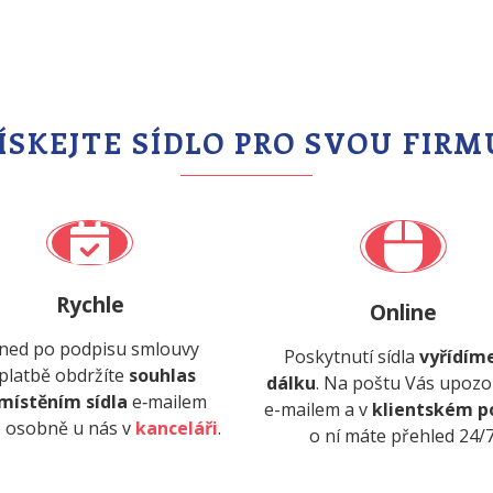
ÍSKEJTE SÍDLO PRO SVOU FIRM
Rychle
Online
ned po podpisu smlouvy
Poskytnutí sídla
vyřídím
 platbě obdržíte
souhlas
dálku
. Na poštu Vás upoz
místěním sídla
e‑mailem
e-mailem a v
klientském p
 osobně u nás v
kanceláři
.
o ní máte přehled 24/7