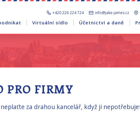
+420 226 224 724
info@jake-james.cz
podnikat
Virtuální sídlo
Účetnictví a daně
P
O PRO FIRMY
 a neplaťte za drahou kancelář, když ji nepotřebuje