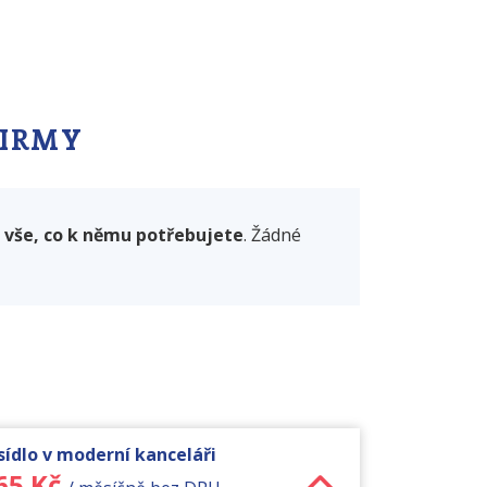
FIRMY
a
vše, co k němu potřebujete
. Žádné
ídlo v moderní kanceláři
65 Kč