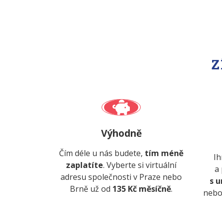
Z
Výhodně
Čím déle u nás budete,
tím méně
Ih
zaplatíte
. Vyberte si virtuální
a
adresu společnosti v Praze nebo
s u
Brně už od
135 Kč měsíčně
.
nebo