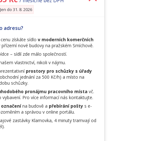
/ měsíčně bez DPH
 Jen do 31. 8. 2026
to adresu?
cenu získáte sídlo
v moderních komerčních
 přízemí nové budovy na pražském Smíchově.
ídce – sídlí zde málo společností.
našem vlastnictví, nikoli v nájmu.
prezentativní
prostory pro schůzky s úřady
obchodní jednání za 500 Kč/h) a místo na
dobu schůzky.
uhodobého pronájmu pracovního místa
vč.
 vybavení. Pro více informací nás kontaktujte.
 označení
na budově a
přebírání pošty
s e-
orněním a správou v online portálu.
ajové zastávky Klamovka, 4 minuty tramvají od
l).