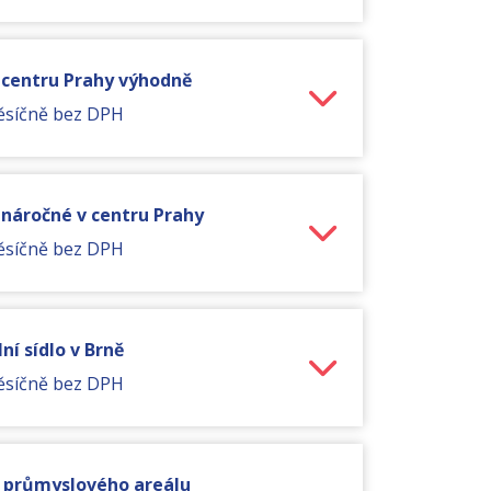
v centru Prahy výhodně
ěsíčně bez DPH
o náročné v centru Prahy
ěsíčně bez DPH
ní sídlo v Brně
ěsíčně bez DPH
ě průmyslového areálu