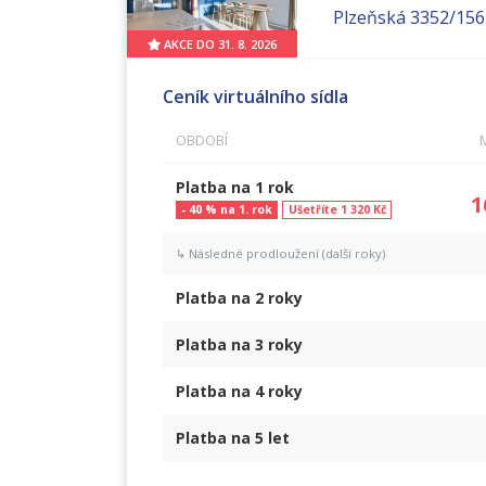
Plzeňská 3352/156
AKCE DO 31. 8. 2026
Ceník virtuálního sídla
OBDOBÍ
Platba na
1 rok
1
- 40 % na 1. rok
Ušetříte 1 320 Kč
↳ Následné prodloužení (další roky)
Platba na
2 roky
Platba na
3 roky
Platba na
4 roky
Platba na
5 let