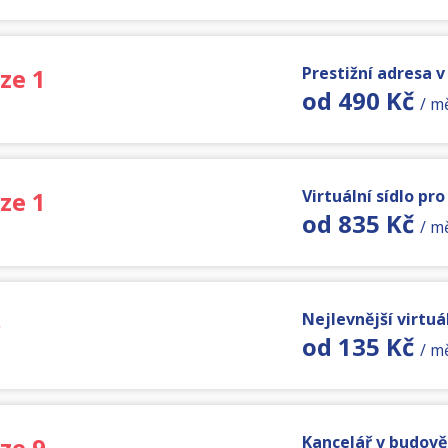
ze 1
Prestižní adresa 
od 490 Kč
/ m
ze 1
Virtuální sídlo pr
od 835 Kč
/ m
ě
Nejlevnější virtuál
od 135 Kč
/ m
ze 9
Kancelář v budov