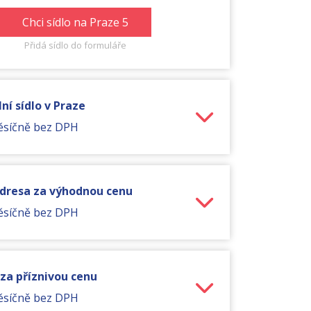
Chci sídlo na Praze 5
Přidá sídlo do formuláře
ní sídlo v Praze
ěsíčně bez DPH
adresa za výhodnou cenu
ěsíčně bez DPH
 za příznivou cenu
ěsíčně bez DPH