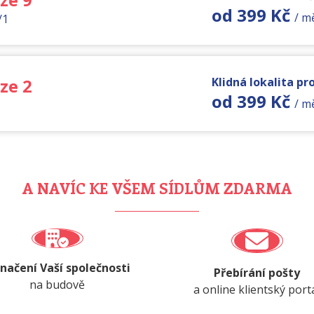
od 399 Kč
/ m
/1
ze 2
Klidná lokalita pr
od 399 Kč
/ m
A NAVÍC KE VŠEM SÍDLŮM ZDARMA
načení Vaší společnosti
Přebírání pošty
na budově
a online klientský port