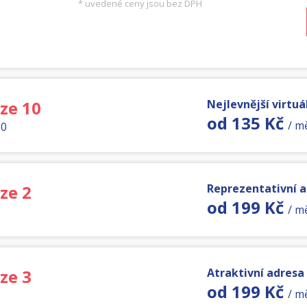
* uvedené ceny jsou bez DPH
aze 10
Nejlevnější virtuál
od 135 Kč
/ m
30
ze 2
Reprezentativní 
od 199 Kč
/ m
ze 3
Atraktivní adresa
od 199 Kč
/ m