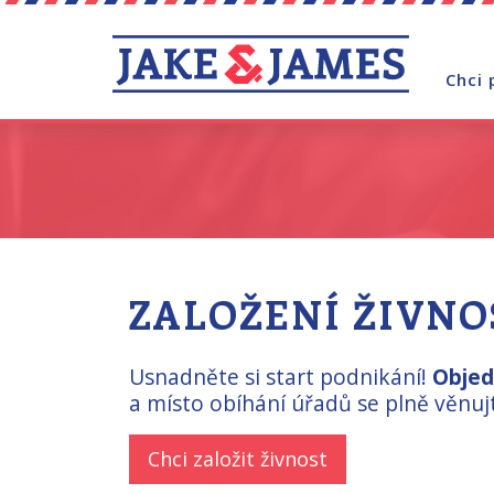
Chci 
ZALOŽENÍ ŽIVNO
Usnadněte si start podnikání!
Objedn
a místo obíhání úřadů se plně věnu
Chci založit živnost