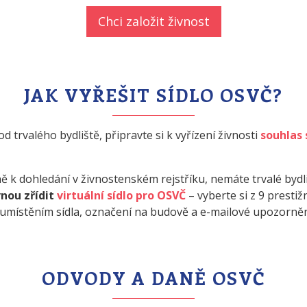
Chci založit živnost
JAK VYŘEŠIT SÍDLO OSVČ?
od trvalého bydliště, připravte si k vyřízení živnosti
souhlas 
ně k dohledání v živnostenském rejstříku, nemáte trvalé byd
nou zřídit
virtuální sídlo pro OSVČ
– vyberte si z 9 presti
 umístěním sídla, označení na budově a e-mailové upozorněn
ODVODY A DANĚ OSVČ