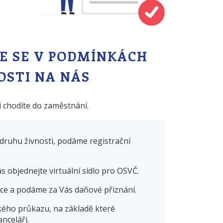
TE SE V PODMÍNKÁCH
OSTI NA NÁS
i chodíte do zaměstnání.
druhu živnosti, podáme registrační
 objednejte virtuální sídlo pro OSVČ.
nce a podáme za Vás daňové přiznání.
kého průkazu, na základě které
nceláři.