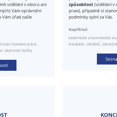
mít vzdělání v oboru ani
způsobilost
(vzdělání v 
vaných) Vám oprávnění
praxi), případně si stano
ku Vám úřad zašle
podmínky splní za Vás.
Například:
kadeřnické a kosmetické služb
ovací stavební práce,
instalatér, obráběč, zámečn
ví, ubytovací služby
Sezna
ostí
OST
KONC