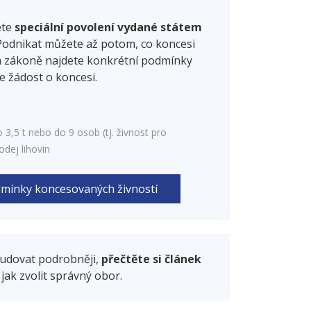
ete
speciální povolení vydané státem
. Podnikat můžete až potom, co koncesi
m zákoně najdete konkrétní podmínky
je žádost o koncesi.
 3,5 t nebo do 9 osob (tj. živnost pro
odej lihovin
mínky koncesovaných živností
studovat podrobněji,
přečtěte si článek
jak zvolit správný obor.