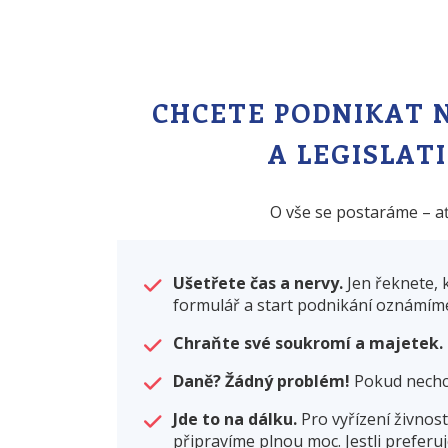
CHCETE PODNIKAT N
A LEGISLAT
O vše se postaráme – ať
Ušetřete čas a nervy.
Jen řeknete, 
formulář a start podnikání oznámíme 
Chraňte své soukromí a majetek.
Daně? Žádný problém!
Pokud nechce
Jde to na dálku.
Pro vyřízení živnos
připravíme plnou moc. Jestli preferu