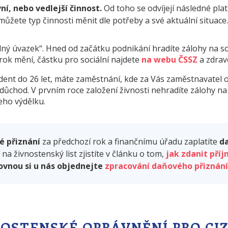
ní, nebo vedlejší činnost.
Od toho se odvíjejí následné platb
ůžete typ činnosti měnit dle potřeby a své aktuální situace
ný úvazek“. Hned od začátku podnikání hradíte zálohy na soci
rok mění, částku pro sociální najdete
na webu ČSSZ
a zdrav
dent do 26 let, máte zaměstnání, kde za Vás zaměstnavatel o
důchod. V prvním roce založení živnosti nehradíte zálohy na s
eho výdělku.
é přiznání
za předchozí rok a finančnímu úřadu zaplatíte
da
na živnostenský list zjistíte v článku o tom,
jak zdanit pří
ovnou si u nás objednejte
zpracování daňového přiznání
OSTENSKÉ OPRÁVNĚNÍ PRO CI