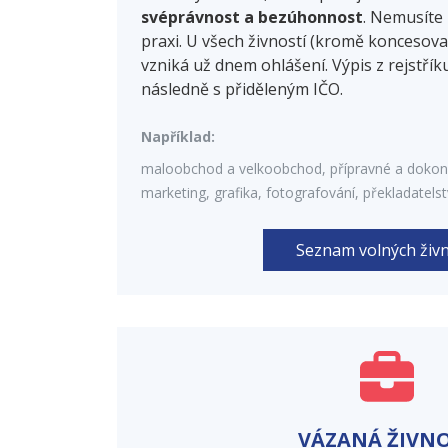
svéprávnost a bezúhonnost
. Nemusíte 
praxi. U všech živností (kromě konceso
vzniká už dnem ohlášení. Výpis z rejstří
následně s přiděleným IČO.
Například:
maloobchod a velkoobchod, přípravné a dokonč
marketing, grafika, fotografování, překladatelst
Seznam volných živn
VÁZANÁ ŽIVN