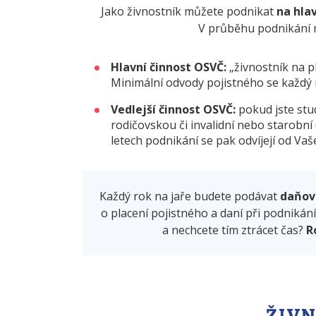
Jako živnostník můžete podnikat
na hlav
V průběhu podnikání m
Hlavní činnost OSVČ:
„živnostník na pl
Minimální odvody pojistného se každý 
Vedlejší činnost OSVČ:
pokud jste stu
rodičovskou či invalidní nebo starobní 
letech podnikání se pak odvíjejí od Vaš
Každý rok na jaře budete podávat
daňov
o placení pojistného a daní při podnikání 
a nechcete tím ztrácet čas?
R
ŽIVN