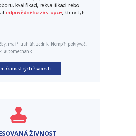
oboru, kvalifikaci, rekvalifikaci nebo
vit
odpovědného zástupce
, který tyto
y, malíř, truhlář, zedník, klempíř, pokrývač,
ík, automechanik
m řemeslných živností
ESOVANÁ ŽIVNOST