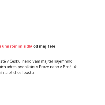
s umístěním sídla
od majitele
liště v Česku, nebo Vám majitel nájemního
žních adres podnikání v Praze nebo v Brně už
í na příchozí poštu.