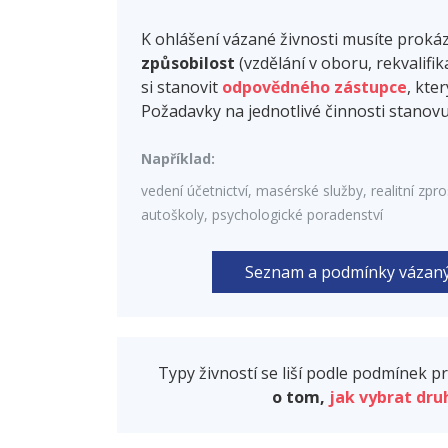
K ohlášení vázané živnosti musíte proká
způsobilost
(vzdělání v oboru, rekvalifika
si stanovit
odpovědného zástupce
, kte
Požadavky na jednotlivé činnosti stanov
Například:
vedení účetnictví, masérské služby, realitní zp
autoškoly, psychologické poradenství
Seznam a podmínky vázaný
Typy živností se liší podle podmínek p
o tom,
jak vybrat dru