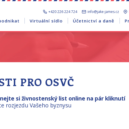
+420 226 224 724
info@jake-james.cz
podnikat
Virtuální sídlo
Účetnictví a daně
P
STI PRO OSVČ
ejte si živnostenský list online na pár kliknutí
jte rozjezdu Vašeho byznysu