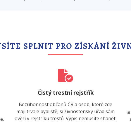
SÍTE SPLNIT PRO ZÍSKÁNÍ ŽIV
Čistý trestní rejstřík
Bezúhonnost občanů ČR a osob, které zde
mají trvalé bydliště, si živnostenský úřad sám
a
ověří v rejstříku trestů. Výpis nemusíte shánět.
e.