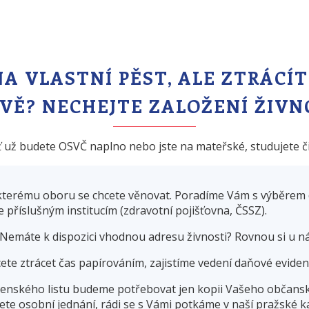
A VLASTNÍ PĚST, ALE ZTRÁCÍ
IVĚ? NECHEJTE ZALOŽENÍ ŽIVN
 už budete OSVČ naplno nebo jste na mateřské, studujete č
kterému oboru se chcete věnovat. Poradíme Vám s výběrem 
příslušným institucím (zdravotní pojišťovna, ČSSZ).
Nemáte k dispozici vhodnou adresu živnosti? Rovnou si u nás
te ztrácet čas papírováním, zajistíme vedení daňové evide
tenského listu budeme potřebovat jen kopii Vašeho občans
jete osobní jednání, rádi se s Vámi potkáme v naší pražské ka