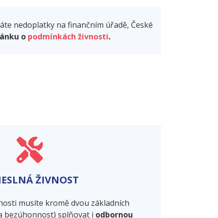
emáte nedoplatky na finančním úřadě, České
lánku o
podmínkách živnosti
.
ESLNÁ ŽIVNOST
vnosti musíte kromě dvou základních
a bezúhonnost) splňovat i
odbornou