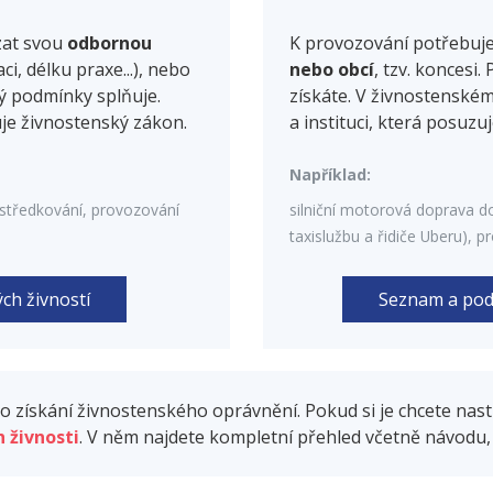
zat svou
odbornou
K provozování potřebuj
ci, délku praxe...), nebo
nebo obcí
, tzv. koncesi
rý podmínky splňuje.
získáte. V živnostenské
uje živnostenský zákon.
a instituci, která posuzu
Například:
rostředkování, provozování
silniční motorová doprava do
taxislužbu a řidiče Uberu), pr
ch živností
Seznam a pod
ro získání živnostenského oprávnění. Pokud si je chcete na
h živnosti
. V něm najdete kompletní přehled včetně návodu, 