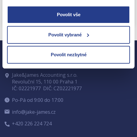
Odeslat
Povolit vše
Povolit vybrané
Povolit nezbytné
Jake&James Accounting s.r.o.
Revoluční 15, 110 00 Praha 1
IČ: 02221977
DIČ: CZ02221977
Po-Pá od 9:00 do 17:00
info@jake-james.cz
+420 226 224 724