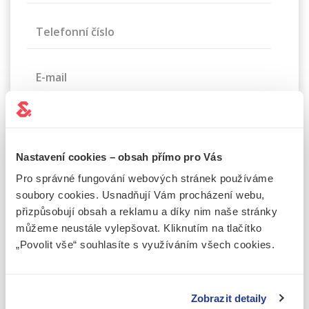
Telefonní číslo
E-mail
Zpráva
Nastavení cookies – obsah přímo pro Vás
Pro správné fungování webových stránek používáme
soubory cookies. Usnadňují Vám procházení webu,
přizpůsobují obsah a reklamu a díky nim naše stránky
můžeme neustále vylepšovat. Kliknutím na tlačítko
„Povolit vše“ souhlasíte s využíváním všech cookies.
Souhlasím se
zpracováním osobních údajů
Tuto stránku chrání služba reCAPTCHA a vztahují se na ni
Zásady
ochrany soukromí
a
Smluvní podmínky
společnosti Google.
Zobrazit detaily