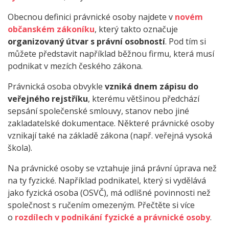
Obecnou definici právnické osoby najdete v
novém
občanském zákoníku
, který takto označuje
organizovaný útvar s právní osobností
. Pod tím si
můžete představit například běžnou firmu, která musí
podnikat v mezích českého zákona.
Právnická osoba obvykle
vzniká dnem zápisu do
veřejného rejstříku
, kterému většinou předchází
sepsání společenské smlouvy, stanov nebo jiné
zakladatelské dokumentace. Některé právnické osoby
vznikají také na základě zákona (např. veřejná vysoká
škola).
Na právnické osoby se vztahuje jiná právní úprava než
na ty fyzické. Například podnikatel, který si vydělává
jako fyzická osoba (OSVČ), má odlišné povinnosti než
společnost s ručením omezeným. Přečtěte si více
o
rozdílech v podnikání fyzické a právnické osoby
.