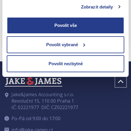
Souhlasím se
zpracováním osobních údajů
Zobrazit detaily
Tuto stránku chrání služba reCAPTCHA a vztahují se na ni
Zásady
ochrany soukromí
a
Smluvní podmínky
společnosti Google.
Povolit vše
Odeslat
Povolit vybrané
Povolit nezbytné
Jake&James Accounting s.r.o.
Revoluční 15, 110 00 Praha 1
IČ: 02221977
DIČ: CZ02221977
Po-Pá od 9:00 do 17:00
info@jake-james.cz