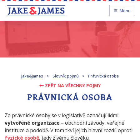
Menu
Jake&James
>
Slovník pojmů
>
Právnická osoba
ZPĚT NA VŠECHNY POJMY
PRÁVNICKÁ OSOBA
Za právnické osoby se v legislativě označují lidmi
vytvořené organizace
– obchodní závody, veřejné
instituce a podobě. V tom tkví jejich hlavní rozdíl oproti
fyzické osobě
, tedy živému člověku.