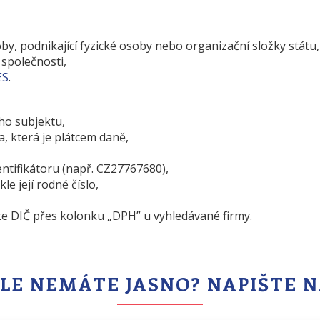
y, podnikající fyzické osoby nebo organizační složky státu,
 společnosti,
ES
.
ho subjektu,
, která je plátcem daně,
entifikátoru (např. CZ27767680),
le její rodné číslo,
íte DIČ přes kolonku „DPH” u vyhledávané firmy.
LE NEMÁTE JASNO? NAPIŠTE 