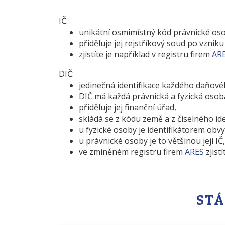
IČ:
unikátní osmimístný kód právnické osob
přiděluje jej rejstříkový soud po vzniku
zjistíte je například v registru firem
AR
DIČ:
jedinečná identifikace každého daňové
DIČ má každá právnická a fyzická osoba
přiděluje jej finanční úřad,
skládá se z kódu země a z číselného id
u fyzické osoby je identifikátorem obvyk
u právnické osoby je to většinou její IČ,
ve zmíněném registru firem
ARES
zjist
STÁ