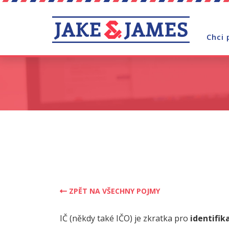
Chci 
ZPĚT NA VŠECHNY POJMY
IČ (někdy také IČO) je zkratka pro
identifika