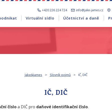
+420 226 224 724
info@jake-james.cz
podnikat
Virtuální sídlo
Účetnictví a daně
P
Jake&James
>
Slovník pojmů
>
IČ, DIČ
IČ, DIČ
ční číslo
a DIČ pro
daňové identifikační číslo
.