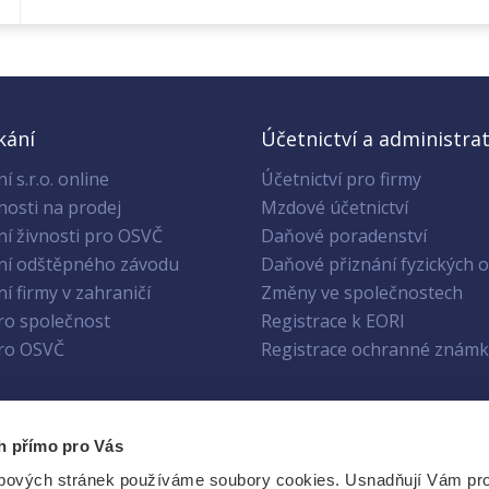
kání
Účetnictví a administrat
í s.r.o. online
Účetnictví pro firmy
nosti na prodej
Mzdové účetnictví
ní živnosti pro OSVČ
Daňové poradenství
ní odštěpného závodu
Daňové přiznání fyzických 
í firmy v zahraničí
Změny ve společnostech
pro společnost
Registrace k EORI
pro OSVČ
Registrace ochranné známk
h přímo pro Vás
hránky
. Přidejte se k 20 000+
bových stránek používáme soubory cookies. Usnadňují Vám pr
 chtějí mít přehled.