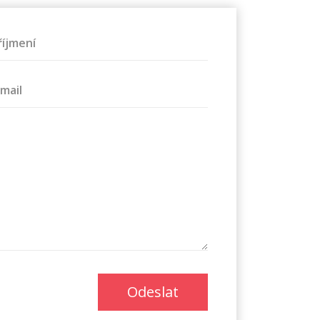
říjmení
-mail
Odeslat