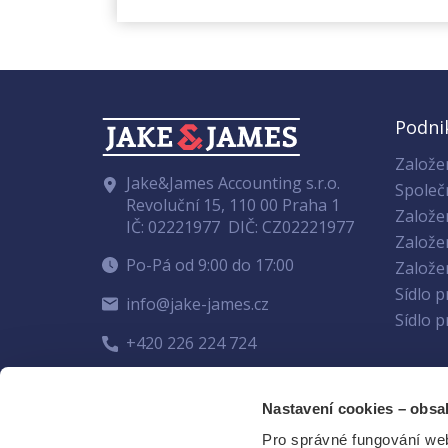
Podni
Založen
Jake&James Accounting s.r.o.
Společ
Revoluční 15, 110 00 Praha 1
Založe
IČ: 02221977
DIČ: CZ02221977
Založe
Po-Pá od 9:00 do 17:00
Založen
Sídlo 
info@jake-james.cz
Sídlo 
+420 226 224 724
Nastavení cookies – obsa
Tipy, novinky a inspirace přímo do Vaší sc
Pro správné fungování we
odběratelům newsletteru pro podnikatele, kteří