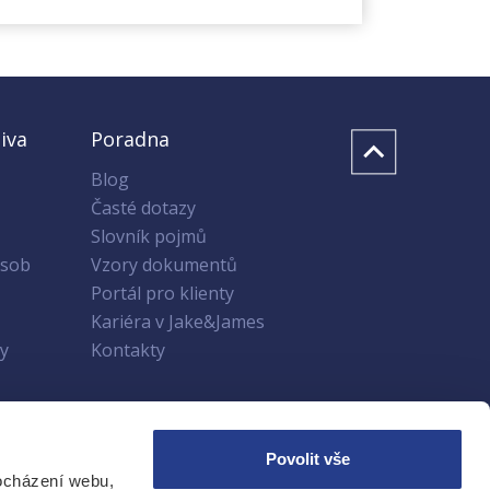
iva
Poradna
Blog
Časté dotazy
Slovník pojmů
osob
Vzory dokumentů
Portál pro klienty
Kariéra v Jake&James
y
Kontakty
Povolit vše
Odebírat novinky
ocházení webu,