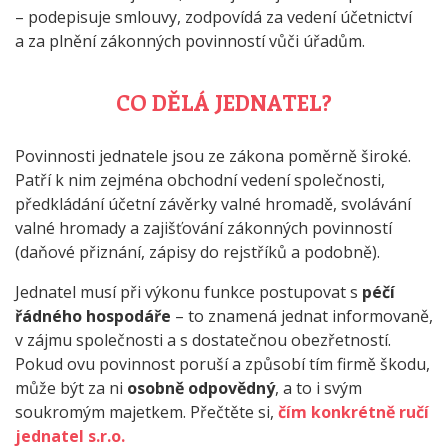
– podepisuje smlouvy, zodpovídá za vedení účetnictví
a za plnění zákonných povinností vůči úřadům.
CO DĚLÁ JEDNATEL?
Povinnosti jednatele jsou ze zákona poměrně široké.
Patří k nim zejména obchodní vedení společnosti,
předkládání účetní závěrky valné hromadě, svolávání
valné hromady a zajišťování zákonných povinností
(daňové přiznání, zápisy do rejstříků a podobně).
Jednatel musí při výkonu funkce postupovat s
péčí
řádného hospodáře
– to znamená jednat informovaně,
v zájmu společnosti a s dostatečnou obezřetností.
Pokud ovu povinnost poruší a způsobí tím firmě škodu,
může být za ni
osobně odpovědný
, a to i svým
soukromým majetkem. Přečtěte si,
čím konkrétně ručí
jednatel s.r.o.