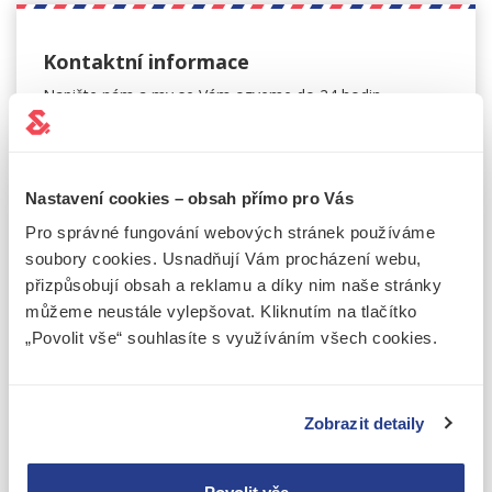
Kontaktní informace
Napište nám a my se Vám
ozveme do 24 hodin.
+420 226 224 724
info@jake-james.cz
Revoluční 736/15, Praha 1
Nastavení cookies – obsah přímo pro Vás
Pro správné fungování webových stránek používáme
soubory cookies. Usnadňují Vám procházení webu,
přizpůsobují obsah a reklamu a díky nim naše stránky
Jméno
můžeme neustále vylepšovat. Kliknutím na tlačítko
„Povolit vše“ souhlasíte s využíváním všech cookies.
Příjmení
Zobrazit detaily
Telefonní číslo