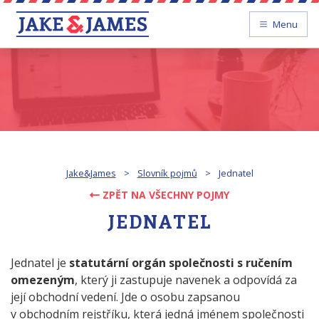
Menu
Jake&James
>
Slovník pojmů
>
Jednatel
ZPĚT NA VŠECHNY POJMY
JEDNATEL
Jednatel je
statutární orgán společnosti s ručením
omezeným
, který ji zastupuje navenek a odpovídá za
její obchodní vedení. Jde o osobu zapsanou
v obchodním rejstříku, která jedná jménem společnosti