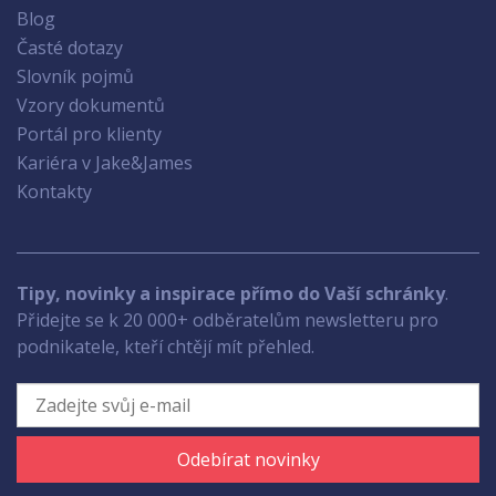
Blog
Časté dotazy
Slovník pojmů
Vzory dokumentů
Portál pro klienty
Kariéra v Jake&James
Kontakty
Tipy, novinky a inspirace přímo do Vaší schránky
.
Přidejte se k 20 000+ odběratelům newsletteru pro
podnikatele, kteří chtějí mít přehled.
Odebírat novinky