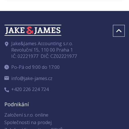
Jake&James Accounting s.r.o.
Revoluční 15, 110 00 Praha 1
IČ: 02221977
DIČ: CZ02221977
Po-Pá od 9:00 do 17:00
info@jake-james.cz
+420 226 224 724
Podnikání
Založení s.r.o. online
Společnosti na prodej