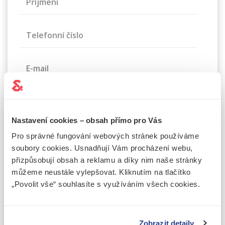
Příjmení
Telefonní číslo
E-mail
Zpráva
Nastavení cookies – obsah přímo pro Vás
Pro správné fungování webových stránek používáme
soubory cookies. Usnadňují Vám procházení webu,
přizpůsobují obsah a reklamu a díky nim naše stránky
můžeme neustále vylepšovat. Kliknutím na tlačítko
„Povolit vše“ souhlasíte s využíváním všech cookies.
Souhlasím se
zpracováním osobních údajů
Tuto stránku chrání služba reCAPTCHA a vztahují se na ni
Zásady
Zobrazit detaily