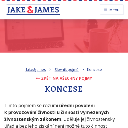
Menu
Jake&James
>
Slovník pojmů
>
Koncese
ZPĚT NA VŠECHNY POJMY
KONCESE
Tímto pojmem se rozumí
úřední povolení
k provozování živnosti u činností vymezených
živnostenským zákonem
. Uděluje jej živnostenský
úřad a bez jeho získání není možné tuto činnost