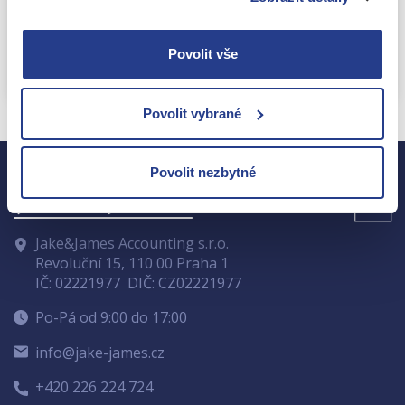
ochrany soukromí
a
Smluvní podmínky
společnosti Google.
Odeslat
Povolit vše
Povolit vybrané
Povolit nezbytné
Jake&James Accounting s.r.o.
Revoluční 15, 110 00 Praha 1
IČ: 02221977
DIČ: CZ02221977
Po-Pá od 9:00 do 17:00
info@jake-james.cz
+420 226 224 724