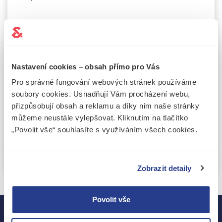
Nastavení cookies – obsah přímo pro Vás
Pro správné fungování webových stránek používáme
soubory cookies. Usnadňují Vám procházení webu,
Souhlasím se
zpracováním osobních údajů
přizpůsobují obsah a reklamu a díky nim naše stránky
Tuto stránku chrání služba reCAPTCHA a vztahují se na ni
Zásady
můžeme neustále vylepšovat. Kliknutím na tlačítko
ochrany soukromí
a
Smluvní podmínky
společnosti Google.
„Povolit vše“ souhlasíte s využíváním všech cookies.
Odeslat
Zobrazit detaily
Povolit vše