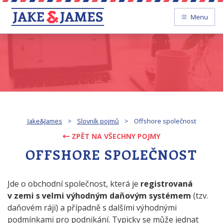
Menu
Jake&James
>
Slovník pojmů
>
Offshore společnost
ZPĚT NA VŠECHNY POJMY
OFFSHORE SPOLEČNOST
Jde o obchodní společnost, která je
registrovaná
v zemi s velmi výhodným daňovým systémem
(tzv.
daňovém ráji) a případně s dalšími výhodnými
podmínkami pro podnikání. Typicky se může jednat