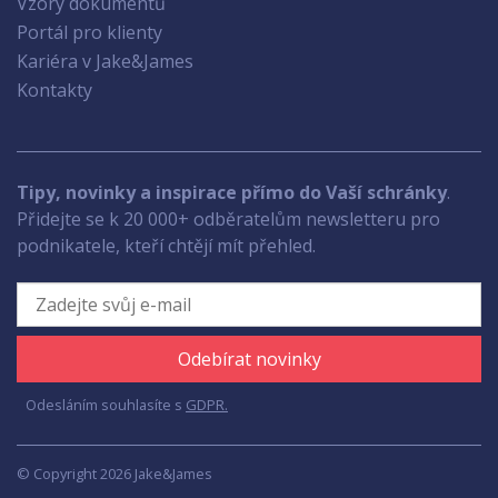
Vzory dokumentů
Portál pro klienty
Kariéra v Jake&James
Kontakty
Tipy, novinky a inspirace přímo do Vaší schránky
.
Přidejte se k 20 000+ odběratelům newsletteru pro
podnikatele, kteří chtějí mít přehled.
Odebírat novinky
Odesláním souhlasíte s
GDPR.
© Copyright 2026 Jake&James