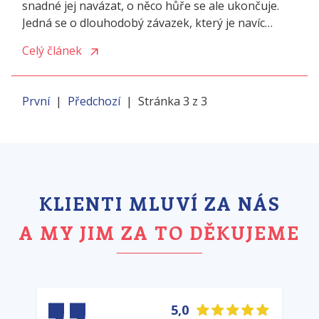
snadné jej navázat, o něco hůře se ale ukončuje.
Jedná se o dlouhodobý závazek, který je navíc
právně vymahatelný. Co si tedy pohlídat, když
Celý článek
zakládáte s.r.o. ve dvou a více lidech? A jaké jsou
možnosti, kdyby podnikání neklapalo?
První
|
Předchozí
| Stránka 3 z 3
KLIENTI MLUVÍ ZA NÁS
A MY JIM ZA TO DĚKUJEME
5,0