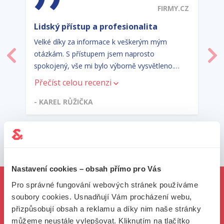
FIRMY.CZ
Lidský přístup a profesionalita
Velké díky za informace k veškerým mým
otázkám. S přístupem jsem naprosto
Předchozí
Dal
spokojený, vše mi bylo výborně vysvětleno.
Lidský přístup, profesionalita. Tak bych
Přečíst celou recenzi
definoval Jake&James.
- KAREL RŮŽIČKA
Nastavení cookies – obsah přímo pro Vás
Pro správné fungování webových stránek používáme
soubory cookies. Usnadňují Vám procházení webu,
ČÍSLA, KTERÁ SE MĚNÍ
přizpůsobují obsah a reklamu a díky nim naše stránky
můžeme neustále vylepšovat. Kliknutím na tlačítko