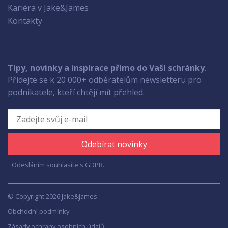
Kariéra v Jake&James
Kontakty
Tipy, novinky a inspirace přímo do Vaší schránky
.
Přidejte se k 20 000+ odběratelům newsletteru pro
podnikatele, kteří chtějí mít přehled.
Odebírat novinky
Odesláním souhlasíte s
GDPR.
© Copyright 2026 Jake&James
Obchodní podmínky
Zásady ochrany osobních údajů