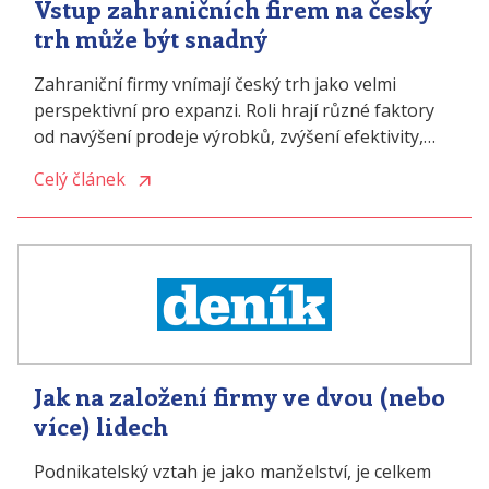
Vstup zahraničních firem na český
trh může být snadný
Zahraniční firmy vnímají český trh jako velmi
perspektivní pro expanzi. Roli hrají různé faktory
od navýšení prodeje výrobků, zvýšení efektivity,
hledání nové pracovní síly až po snížení celkových
Celý článek
nákladů. Jakým způsobem může firma ze zahraničí
vstoupit na český trh? Který způsob je časově
výhodnější a na koho se firmy mohou obrátit,
pokud potřebují poradit? Zdroj:
https://www.penize.cz/podnikani/429789-vstup-
zahranicnich-firem-na-cesky-trh-muze-byt-snadny
Jak na založení firmy ve dvou (nebo
více) lidech
Podnikatelský vztah je jako manželství, je celkem