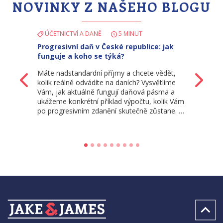
NOVINKY Z NAŠEHO BLOGU
ÚČETNICTVÍ A DANĚ
5 MINUT
Progresivní daň v České republice: jak
funguje a koho se týká?
Máte nadstandardní příjmy a chcete vědět,
Zpět
Da
kolik reálně odvádíte na daních? Vysvětlíme
Vám, jak aktuálně fungují daňová pásma a
ukážeme konkrétní příklad výpočtu, kolik Vám
po progresivním zdanění skutečně zůstane. …