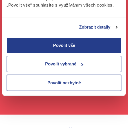
SPRÁVNÝM SMĚREM
„Povolit vše“ souhlasíte s využíváním všech cookies.
13 000+
Zobrazit detaily
Založených a prodaných společností
Povolit vše
26 000+
Poskytnutých sídel společnosti
Povolit vybrané
16
Povolit nezbytné
Let naší historie