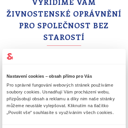
VYŘÍDÍME VÁM
ŽIVNOSTENSKÉ OPRÁVNĚNÍ
PRO SPOLEČNOST BEZ
STAROSTÍ
Nechce se Vám studovat problematiku ŽL pro firmy
a toužíte začít podnikat co nejdříve? Obraťte se na nás!
Převezmeme veškerou byrokracii a zařídíme Vaše
podnikání v souladu se zákony
. Máme spoustu
Nastavení cookies – obsah přímo pro Vás
zkušeností i se zakládáním řemeslných, vázaných, či
Pro správné fungování webových stránek používáme
koncesovaných živností.
soubory cookies. Usnadňují Vám procházení webu,
Poradíme Vám s
ohlášením živnostenského
přizpůsobují obsah a reklamu a díky nim naše stránky
oprávnění pro společnost
nebo s kompletním
můžeme neustále vylepšovat. Kliknutím na tlačítko
založením s.r.o.
– pohodlně online a pokud
„Povolit vše“ souhlasíte s využíváním všech cookies.
potřebujete, tak i na dálku. Víme, co dělat, aby vše
proběhlo hladce a rychle k Vaší spokojenosti.