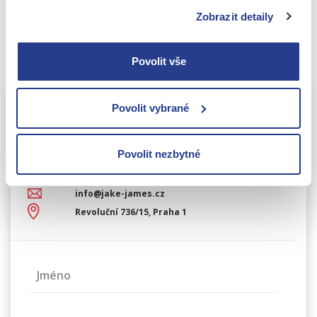
Kontaktujte nás pomocí formuláře níže. Těšíme se na
Zobrazit detaily
spolupráci.
Povolit vše
Povolit vybrané
Kontaktní informace
Napište nám a my se Vám
ozveme do 24 hodin.
Povolit nezbytné
+420 226 224 724
info@jake-james.cz
Revoluční 736/15, Praha 1
Jméno