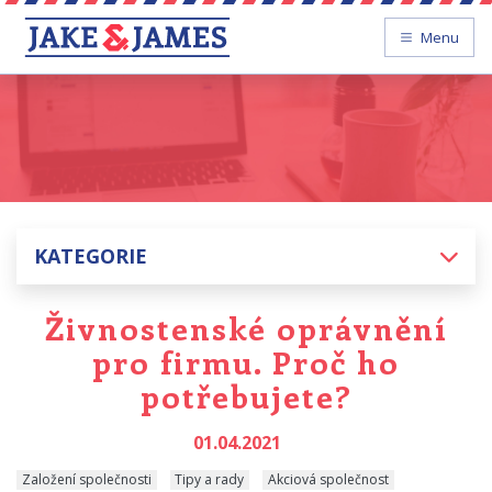
Menu
KATEGORIE
Živnostenské oprávnění
pro firmu. Proč ho
potřebujete?
01.04.2021
Založení společnosti
Tipy a rady
Akciová společnost