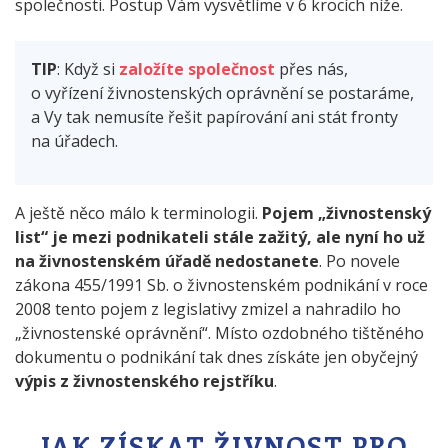
společnosti. Postup Vám vysvětlíme v 6 krocích níže.
TIP
: Když si
založíte společnost
přes nás,
o vyřízení živnostenských oprávnění se postaráme,
a Vy tak nemusíte řešit papírování ani stát fronty
na úřadech.
A ještě něco málo k terminologii.
Pojem „živnostenský
list“ je mezi podnikateli stále zažitý, ale nyní ho už
na živnostenském úřadě nedostanete
. Po novele
zákona 455/1991 Sb. o živnostenském podnikání v roce
2008 tento pojem z legislativy zmizel a nahradilo ho
„živnostenské oprávnění“. Místo ozdobného tištěného
dokumentu o podnikání tak dnes získáte jen obyčejný
výpis z živnostenského rejstříku
.
JAK ZÍSKAT ŽIVNOST PRO