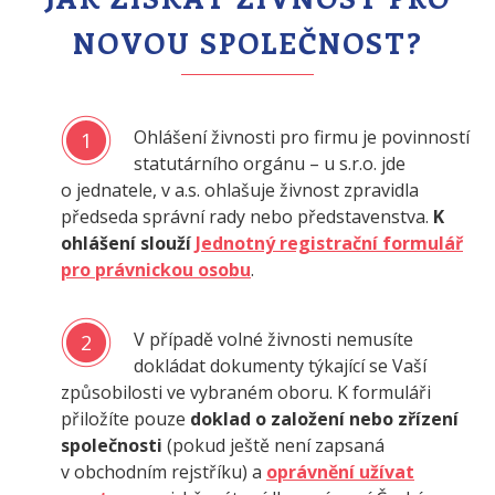
NOVOU SPOLEČNOST?
Ohlášení živnosti pro firmu je povinností
1
statutárního orgánu – u s.r.o. jde
o jednatele, v a.s. ohlašuje živnost zpravidla
předseda správní rady nebo představenstva.
K
ohlášení slouží
Jednotný registrační formulář
pro právnickou osobu
.
V případě volné živnosti nemusíte
2
dokládat dokumenty týkající se Vaší
způsobilosti ve vybraném oboru. K formuláři
přiložíte pouze
doklad o založení nebo zřízení
společnosti
(pokud ještě není zapsaná
v obchodním rejstříku) a
oprávnění užívat