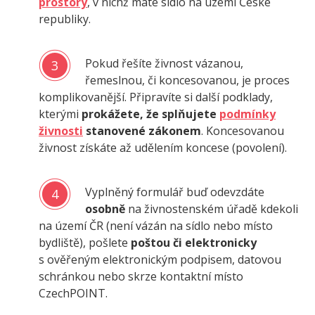
prostory
, v nichž máte sídlo na území České
republiky.
Pokud řešíte živnost vázanou,
3
řemeslnou, či koncesovanou, je proces
komplikovanější. Připravíte si další podklady,
kterými
prokážete, že splňujete
podmínky
živnosti
stanovené zákonem
. Koncesovanou
živnost získáte až udělením koncese (povolení).
Vyplněný formulář buď odevzdáte
4
osobně
na živnostenském úřadě kdekoli
na území ČR (není vázán na sídlo nebo místo
bydliště), pošlete
poštou či elektronicky
s ověřeným elektronickým podpisem, datovou
schránkou nebo skrze kontaktní místo
CzechPOINT.