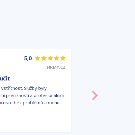
5,0
FIRMY.CZ
učit
 vstřícnost. Služby byly
ní precizností a profesionálním
Další
aprosto bez problémů a mohu