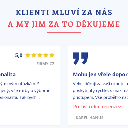
KLIENTI MLUVÍ ZA NÁS
A MY JIM ZA TO DĚKUJEME
5,0
FIRMY.CZ
onalita
Mohu jen vřele dopor
erým mým otázkám. S
Velmi děkuji za vaši ochotu a
ený, vše mi bylo výborně
poskytnuty rychle, s maximál
esionalita. Tak bych
přístupem. Vše proběhlo n
vás jen vřele doporučit.
Přečíst celou recenzi
- KAREL HANUS