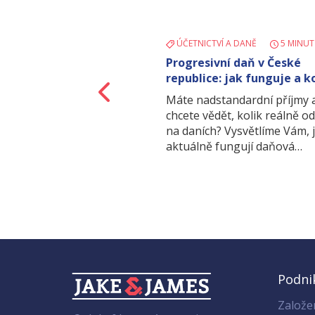
ÚČETNICTVÍ A DANĚ
5 MINUT
Progresivní daň v České
republice: jak funguje a k
Zpět
týká?
Máte nadstandardní příjmy 
chcete vědět, kolik reálně o
na daních? Vysvětlíme Vám, 
aktuálně fungují daňová…
Podni
Založen