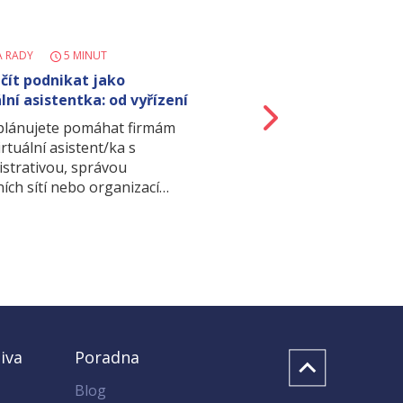
A RADY
5 MINUT
ačít podnikat jako
lní asistentka: od vyřízení
Další
o…
 plánujete pomáhat firmám
irtuální asistent/ka s
istrativou, správou
ních sítí nebo organizací…
iva
Poradna
Blog