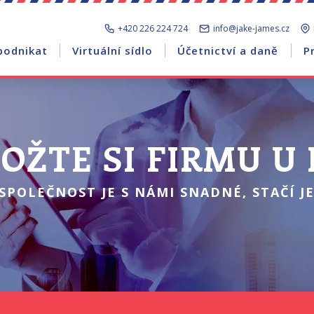
+420 226 224 724
info@jake-james.cz
podnikat
Virtuální sídlo
Účetnictví a daně
P
OŽTE SI FIRMU U
SPOLEČNOST JE S NÁMI SNADNÉ, STAČÍ JE