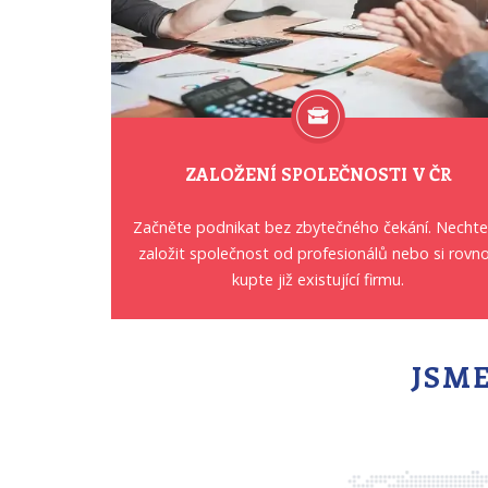
ZALOŽENÍ SPOLEČNOSTI V ČR
Začněte podnikat bez zbytečného čekání. Nechte
založit společnost od profesionálů nebo si rovn
kupte již existující firmu.
JSME