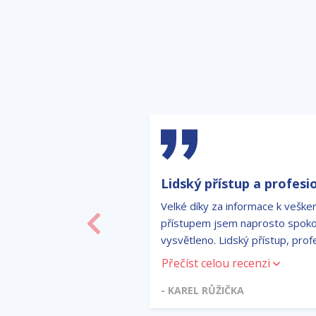
Lidský přístup a profesi
Velké díky za informace k vešk
přístupem jsem naprosto spokoj
Předchozí
vysvětleno. Lidský přístup, prof
definoval Jake&James.
Přečíst celou recenzi
- KAREL RŮŽIČKA