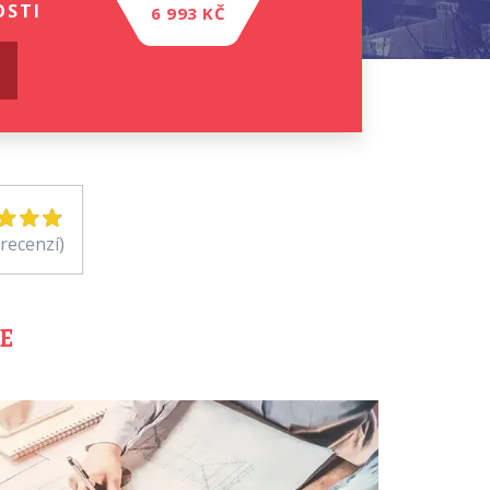
OSTI
6 993 KČ
 recenzí)
E