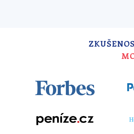
ZKUŠENOST
MO