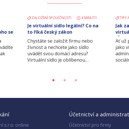
ZALOŽENÍ SPOLEČNOSTI
4 MINUTY
TIPY 
Je virtuální sídlo legální? Co na
Jak z
oho se
to říká český zákon
virtuá
IČO p
a
Chystáte se založit firmu nebo
Ať už
dvádíte
živnost a nechcete jako sídlo
jako v
jak
uvádět svou domácí adresu?
admin
Virtuální sídlo je oblíbenou…
sociál
kání
Účetnictví a administrat
í s.r.o. online
Účetnictví pro firmy