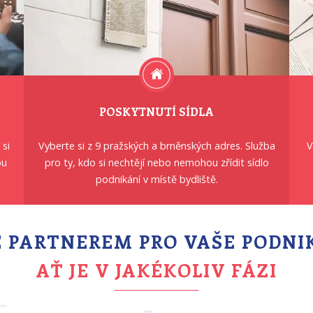
POSKYTNUTÍ SÍDLA
 si
Vyberte si z 9 pražských a brněnských adres. Služba
V
ou
pro ty, kdo si nechtějí nebo nemohou zřídit sídlo
podnikání v místě bydliště.
 PARTNEREM PRO VAŠE PODNI
AŤ JE V JAKÉKOLIV FÁZI