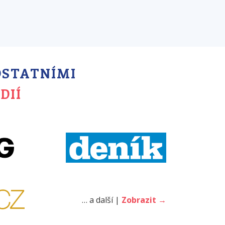
 OSTATNÍMI
DIÍ
… a další |
Zobrazit →