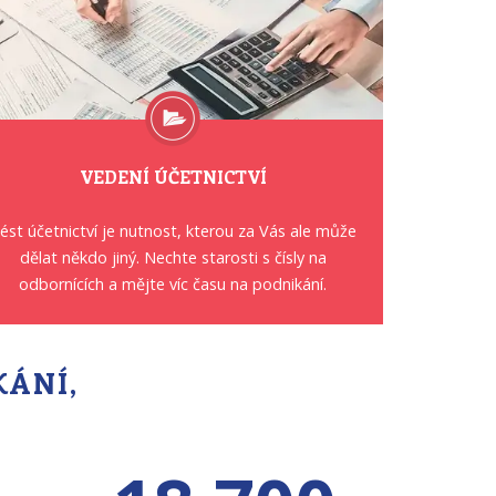
VEDENÍ ÚČETNICTVÍ
ést účetnictví je nutnost, kterou za Vás ale může
dělat někdo jiný. Nechte starosti s čísly na
odbornících a mějte víc času na podnikání.
KÁNÍ,