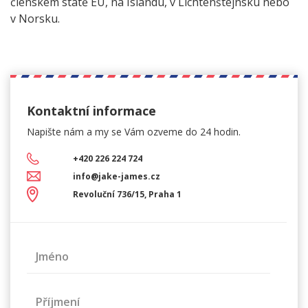
členském státě EU, na Islandu, v Lichtenštejnsku nebo
v Norsku.
Kontaktní informace
Napište nám a my se Vám
ozveme do 24 hodin.
+420 226 224 724
info@jake-james.cz
Revoluční 736/15, Praha 1
Jméno
Příjmení