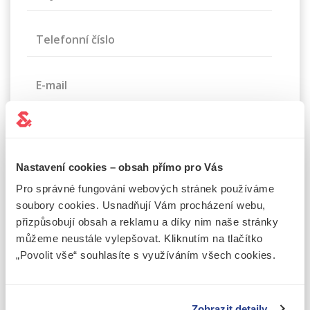
Telefonní číslo
E-mail
Zpráva
Nastavení cookies – obsah přímo pro Vás
Pro správné fungování webových stránek používáme
soubory cookies. Usnadňují Vám procházení webu,
přizpůsobují obsah a reklamu a díky nim naše stránky
můžeme neustále vylepšovat. Kliknutím na tlačítko
„Povolit vše“ souhlasíte s využíváním všech cookies.
Souhlasím se
zpracováním osobních údajů
Tuto stránku chrání služba reCAPTCHA a vztahují se na ni
Zásady
ochrany soukromí
a
Smluvní podmínky
společnosti Google.
Zobrazit detaily