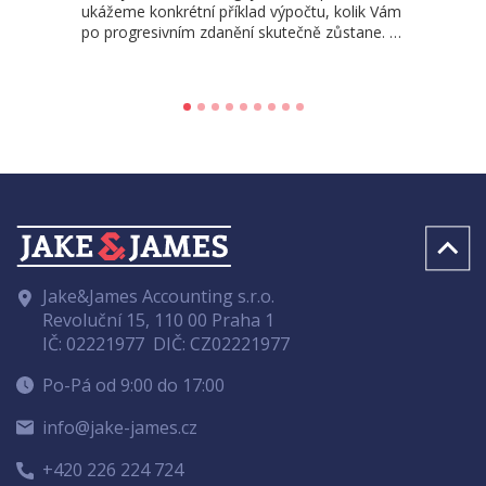
ukážeme konkrétní příklad výpočtu, kolik Vám
po progresivním zdanění skutečně zůstane. …
Jake&James Accounting s.r.o.
Revoluční 15, 110 00 Praha 1
IČ: 02221977
DIČ: CZ02221977
Po-Pá od 9:00 do 17:00
info@jake-james.cz
+420 226 224 724