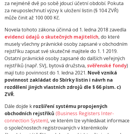
za nejméně dvě po sobě jdoucí účetní období. Pokuta
za neuposlechnutí výzvy k uložení listin (§ 104 ZVŘ)
může činit až 100 000 Kč.
Novela tohoto zákona účinná od 1. ledna 2018 zavedla
evidenci údajů o skutečných majitelích
, do které
musely všechny právnické osoby zapsané v obchodním
rejstříku zapsat své skutečné majitele do 1. 1 2019.
Ostatní právnické osoby zapsané do dalších veřejných
rejstříků (např. SVJ, bytová družstva,
svěřenské fondy
)
mají tuto povinnost do 1. ledna 2021.
Nově vzniká
povinnost zakládat do Sbírky listin i návrh na
rozdělení jiných vlastních zdrojů dle § 66 písm. c)
ZVŘ
.
Dále dojde k
rozšíření systému propojených
obchodních rejstříků
(Business Registers Inter-
connection System)
, ve kterém lze vyhledávat informace
o společnostech registrovaných v kterémkoliv