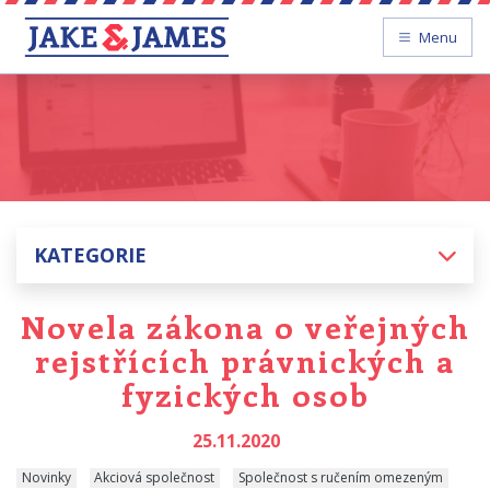
Menu
KATEGORIE
Novela zákona o veřejných
rejstřících právnických a
fyzických osob
25.11.2020
Novinky
Akciová společnost
Společnost s ručením omezeným