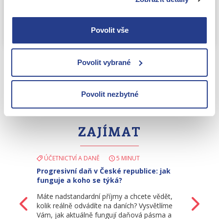
Odeslat
Povolit vše
Povolit vybrané
Povolit nezbytné
MOHLO BY VÁS TAKÉ
ZAJÍMAT
ÚČETNICTVÍ A DANĚ
5 MINUT
Progresivní daň v České republice: jak
funguje a koho se týká?
Máte nadstandardní příjmy a chcete vědět,
Zpět
Da
kolik reálně odvádíte na daních? Vysvětlíme
Vám, jak aktuálně fungují daňová pásma a