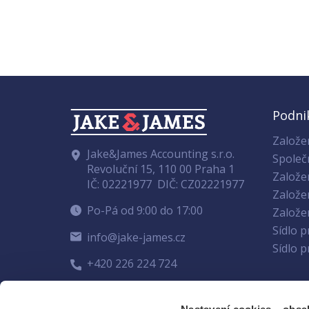
Podni
Založen
Jake&James Accounting s.r.o.
Společ
Revoluční 15, 110 00 Praha 1
Založe
IČ: 02221977
DIČ: CZ02221977
Založe
Po-Pá od 9:00 do 17:00
Založen
Sídlo 
info@jake-james.cz
Sídlo 
+420 226 224 724