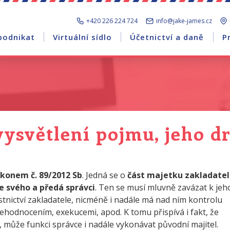
+420 226 224 724
info@jake-james.cz
podnikat
Virtuální sídlo
Účetnictví a daně
P
vysvětlení pojmu, jeho 
konem č. 89/2012 Sb
. Jedná se o
část majetku zakladatel
e svého a předá správci
. Ten se musí mluvně zavázat k jeh
stnictví zakladatele, nicméně i nadále má nad ním kontrolu
ehodnocením, exekucemi, apod. K tomu přispívá i fakt, že
í, může funkci správce i nadále vykonávat původní majitel.