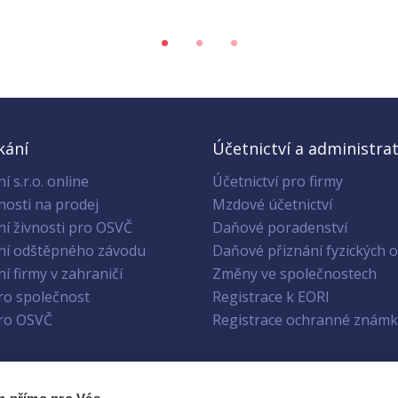
kání
Účetnictví a administrat
í s.r.o. online
Účetnictví pro firmy
nosti na prodej
Mzdové účetnictví
ní živnosti pro OSVČ
Daňové poradenství
ní odštěpného závodu
Daňové přiznání fyzických 
í firmy v zahraničí
Změny ve společnostech
pro společnost
Registrace k EORI
pro OSVČ
Registrace ochranné známk