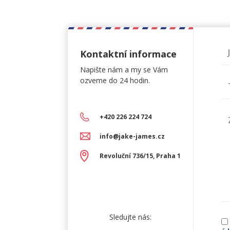
Kontaktní informace
Napište nám a my se Vám
ozveme do 24 hodin.
+420 226 224 724
info@jake-james.cz
Revoluční 736/15, Praha 1
Sledujte nás: