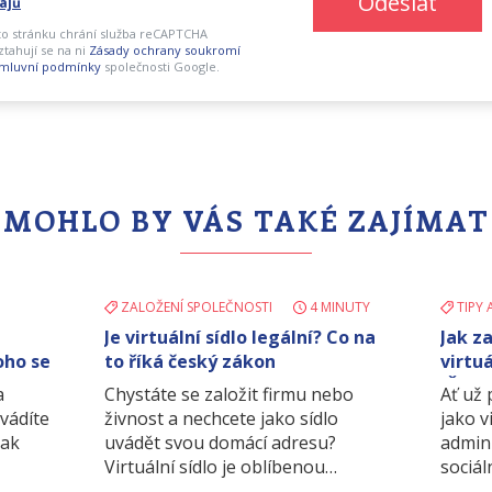
Odeslat
ajů
to stránku chrání služba reCAPTCHA
ztahují se na ni
Zásady ochrany soukromí
mluvní podmínky
společnosti Google.
MOHLO BY VÁS TAKÉ ZAJÍMAT
ZALOŽENÍ SPOLEČNOSTI
4 MINUTY
TIPY 
Je virtuální sídlo legální? Co na
Jak z
oho se
to říká český zákon
virtuá
IČO p
a
Chystáte se založit firmu nebo
Ať už
dvádíte
živnost a nechcete jako sídlo
jako v
jak
uvádět svou domácí adresu?
admin
Virtuální sídlo je oblíbenou…
sociál