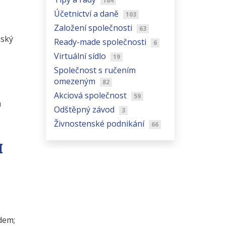
184
Účetnictví a daně
103
Založení společnosti
63
nský
Ready-made společnosti
6
Virtuální sídlo
19
Společnost s ručením
omezeným
82
Akciová společnost
59
h
Odštěpný závod
3
Živnostenské podnikání
66
H
dem;