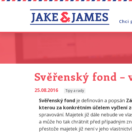
Chci 
Svěřenský fond – 
25.08.2016
Tipy a rady
Svěřenský fond
je definován a popsán
Zá
kterou za konkrétním účelem vyčlení z
spravování. Majetek již dále nebude ve vla
a může ho tak chrátnit před případným zn
přestože majetek již není v jeho vlastnictv