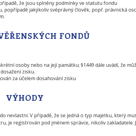
v případě, že jsou splněny podmínky ve statutu fondu
, popřípadě jakýkoliv svéprávný člověk, popř. právnická os
m.
VĚŘENSKÝCH FONDŮ
rétní osoby nebo na její památku; §1449 dále uvádí, že mů
 dosažení zisku.
zován za účelem dosahování zisku
VÝHODY
ikdo nevlastní. V případě, že se jedná o typ majetku, který mus
u, je registrován pod jménem správce, nikoliv zakladatele. 