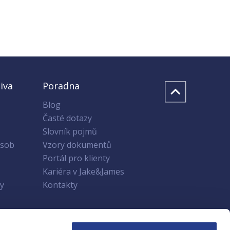
iva
Poradna
Blog
Časté dotazy
Slovník pojmů
osob
Vzory dokumentů
Portál pro klienty
Kariéra v Jake&James
y
Kontakty