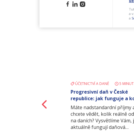
úd
Tu
a v
a
S
ÚČETNICTVÍ A DANĚ
5 MINUT
Progresivní daň v České
republice: jak funguje a k
Zpět
týká?
Máte nadstandardní příjmy 
chcete vědět, kolik reálně o
na daních? Vysvětlíme Vám, 
aktuálně fungují daňová…