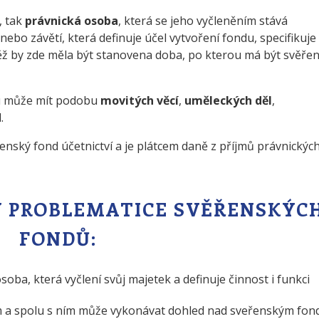
, tak
právnická osoba
, která se jeho vyčleněním stává
ebo závětí, která definuje účel vytvoření fondu, specifikuje
ěž by zde měla být stanovena doba, po kterou má být svěře
u může mít podobu
movitých věcí
,
uměleckých děl
,
.
enský fond účetnictví a je plátcem daně z příjmů právnickýc
 V PROBLEMATICE SVĚŘENSKÝC
FONDŮ:
soba, která vyčlení svůj majetek a definuje činnost i funkci
m a spolu s ním může vykonávat dohled nad sveřenským fon