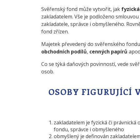
Svěřenský fond může vytvořit, jak
fyzická
zakladatelem. Vše je podloženo smlouvou n
zakladatele, správce i obmyšleného. Rovn
fond zřízen.
Majetek převedený do svěřenského fond
obchodních podílů
,
cenných papírů
apod
Co se týká daňových povinností, vede svěř
osob.
OSOBY FIGURUJÍCÍ
zakladatelem je fyzická či právnická o
fondu, správce i obmyšleného
obmyšlený je definován zakladatele