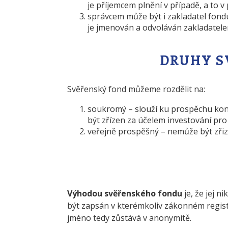
je příjemcem plnění v případě, a to 
správcem může být i zakladatel fondu
je jmenován a odvoláván zakladatele
DRUHY S
Svěřenský fond můžeme rozdělit na:
soukromý – slouží ku prospěchu konk
být zřízen za účelem investování pro
veřejně prospěšný – nemůže být zři
Výhodou svěřenského fondu
je, že jej n
být zapsán v kterémkoliv zákonném registr
jméno tedy zůstává v anonymitě.