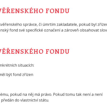
VĚŘENSKÉHO FONDU
věřenského správce, či úmrtím zakladatele, pokud byl zříze
řenský fond své specifické označení a zároveň obsahovat slo
VĚŘENSKÉHO FONDU
krétních situacích:
měl být fond zřízen
nému, pokud na něj má právo. Pokud tomu tak není a není
předán do vlastnictví státu.