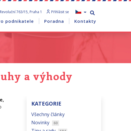
Revoluční 763/15, Praha 1
Přihlásit se
ro podnikatele
Poradna
Kontakty
druhy a výhody
e,
KATEGORIE
o
Všechny články
Novinky
60
Tipy a rady