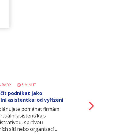
A RADY
5 MINUT
ačít podnikat jako
lní asistentka: od vyřízení
Další
o…
 plánujete pomáhat firmám
irtuální asistent/ka s
istrativou, správou
ních sítí nebo organizací…