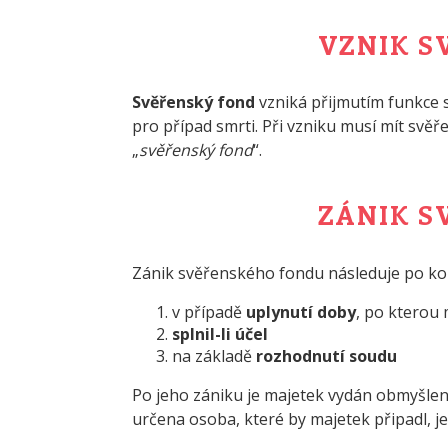
VZNIK S
Svěřenský fond
vzniká přijmutím funkce s
pro případ smrti. Při vzniku musí mít svě
„
svěřenský fond
“.
ZÁNIK S
Zánik svěřenského fondu následuje po kon
v případě
uplynutí doby
, po kterou 
splnil-li účel
na základě
rozhodnutí soudu
Po jeho zániku je majetek vydán obmyšle
určena osoba, které by majetek připadl, je 