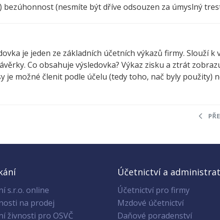
t) bezúhonnost (nesmíte být dříve odsouzen za úmyslný trestn
edovka je jeden ze základních účetních výkazů firmy. Slouží 
závěrky. Co obsahuje výsledovka? Výkaz zisku a ztrát zobraz
 je možné členit podle účelu (tedy toho, nač byly použity) 
PŘ
kání
Účetnictví a administrat
í s.r.o. online
Účetnictví pro firmy
nosti na prodej
Mzdové účetnictví
ní živnosti pro OSVČ
Daňové poradenství