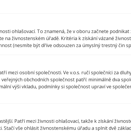
ivnosti ohlašovací. To znamená, že v oboru začnete podnikat
 na živnostenském úřadě. Kritéria k získání vázané živnosti 
nost (nesmíte být dříve odsouzen za úmyslný trestný čin spj
ří mezi osobní společnosti. Ve v.o.s. ručí společníci za dlu
i veřejných obchodních společnost patří: minimálně dva spol
ální výši vkladu, podmínky si společnost upraví ve společe
astější. Patří mezi živnosti ohlašovací, takže k získání živ
i. Stačí vše ohlásit živnostenskému úřadu a splnit dvě zákla