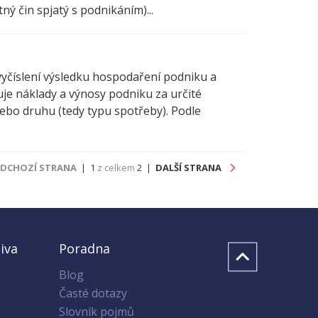
ý čin spjatý s podnikáním)...
k vyčíslení výsledku hospodaření podniku a
uje náklady a výnosy podniku za určité
nebo druhu (tedy typu spotřeby). Podle
EDCHOZÍ STRANA
| 1
z celkem
2 |
DALŠÍ
STRANA
iva
Poradna
Blog
Časté dotazy
Slovník pojmů