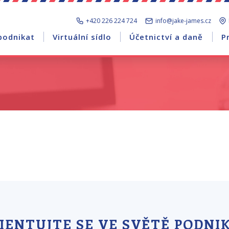
+420 226 224 724
info@jake-james.cz
podnikat
Virtuální sídlo
Účetnictví a daně
P
IENTUJTE SE VE SVĚTĚ PODNI