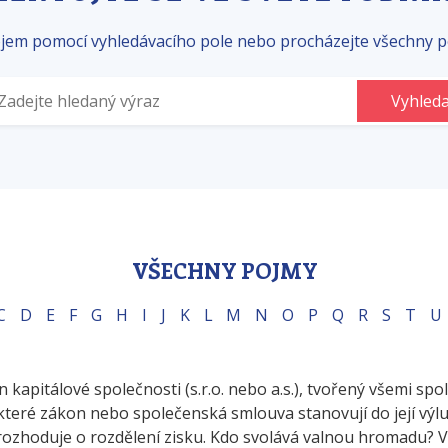
ojem pomocí vyhledávacího pole nebo procházejte všechny p
VŠECHNY POJMY
C
D
E
F
G
H
I
J
K
L
M
N
O
P
Q
R
S
T
U
 kapitálové společnosti (s.r.o. nebo a.s.), tvořený všemi spo
které zákon nebo společenská smlouva stanovují do její výlu
rozhoduje o rozdělení zisku. Kdo svolává valnou hromadu? 