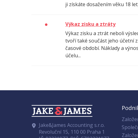
ji získáte dosažením věku 18 le
Výkaz zisku a ztráty
Výkaz zisku a ztrát neboli výsl
tvoří také součást jeho účetní 
časové období. Náklady a výnosy
účelu...
Podni
Založen
Jake&James Accounting s.r.o.
Společ
Revoluční 15, 110 00 Praha 1
Založe