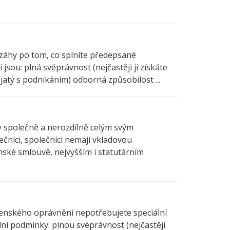
 záhy po tom, co splníte předepsané
jsou: plná svéprávnost (nejčastěji ji získáte
atý s podnikáním) odborná způsobilost ...
hy společně a nerozdílně celým svým
ečníci, společníci nemají vkladovou
nské smlouvě, nejvyšším i statutárním
nostenského oprávnění nepotřebujete speciální
dní podmínky: plnou svéprávnost (nejčastěji