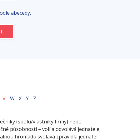
odle abecedy.
V
W
X
Y
Z
lečníky (spolu/vlastníky firmy) nebo
čné působnosti – volí a odvolává jednatele,
Valnou hromadu svolává zpravidla jednatel