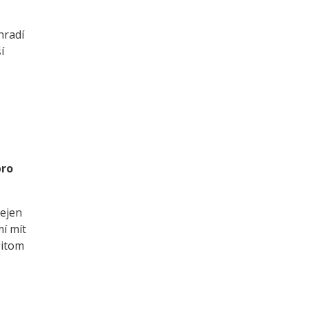
hradí
í
pro
nejen
mí mít
řitom