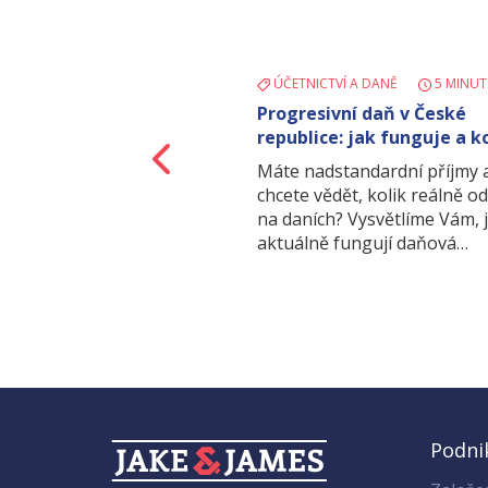
ÚČETNICTVÍ A DANĚ
5 MINUT
Progresivní daň v České
republice: jak funguje a k
Zpět
týká?
Máte nadstandardní příjmy 
chcete vědět, kolik reálně o
na daních? Vysvětlíme Vám, 
aktuálně fungují daňová…
Podni