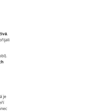
.
žívá
.
řijali
bí).
ch
á je
eří
anec