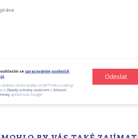
práva
ouhlasím se
zpracováním osobních
Odeslat
jů
o stránku chrání služba reCAPTCHA a vztahují
a ni
Zásady ochrany soukromí
a
Smluvní
mínky
společnosti Google.
MOHLO BY VÁS TAKÉ ZAJÍMAT