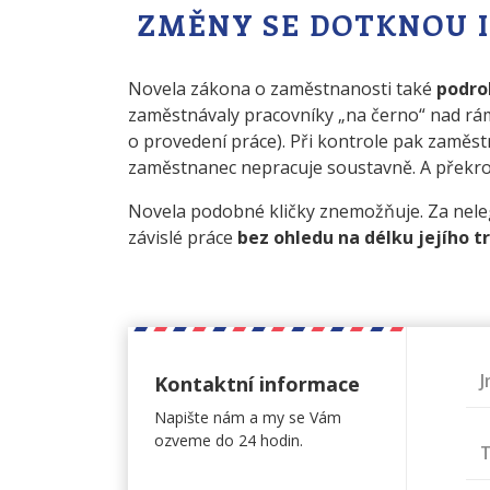
ZMĚNY SE DOTKNOU 
Novela zákona o zaměstnanosti také
podrob
zaměstnávaly pracovníky „na černo“ nad rám
o provedení práce). Při kontrole pak zaměstna
zaměstnanec nepracuje soustavně. A překro
Novela podobné kličky znemožňuje. Za neleg
závislé práce
bez ohledu na délku jejího t
Kontaktní informace
Napište nám a my se Vám
ozveme do 24 hodin.
T