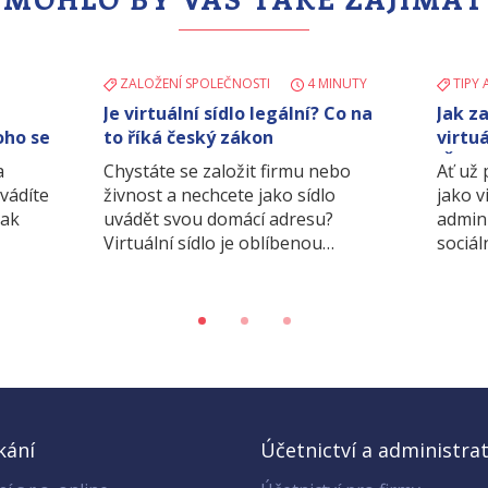
ZALOŽENÍ SPOLEČNOSTI
4 MINUTY
TIPY 
Je virtuální sídlo legální? Co na
Jak z
oho se
to říká český zákon
virtuá
IČO p
a
Chystáte se založit firmu nebo
Ať už
dvádíte
živnost a nechcete jako sídlo
jako v
jak
uvádět svou domácí adresu?
admin
Virtuální sídlo je oblíbenou…
sociál
kání
Účetnictví a administrat