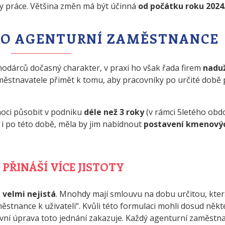
y práce. Většina změn má být účinná
od počátku roku 2024
RO AGENTURNÍ ZAMĚSTNANCE
odárců dočasný charakter, v praxi ho však řada firem
nadu
městnavatele přimět k tomu, aby pracovníky po určité době p
oci působit v podniku
déle než 3 roky
(v rámci 5letého obdo
 i po této době, měla by jim nabídnout
postavení kmenový
PŘINÁŠÍ VÍCE JISTOTY
o
velmi nejistá
. Mnohdy mají smlouvu na dobu určitou, kter
tnance k uživateli“. Kvůli této formulaci mohli dosud někt
právní úprava toto jednání zakazuje. Každý agenturní zaměstn