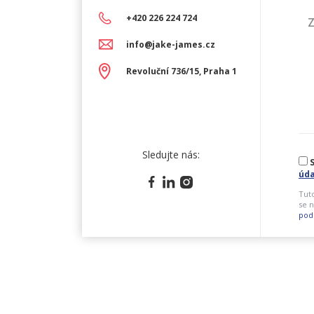
+420 226 224 724
Z
info@jake-james.cz
Revoluční 736/15, Praha 1
Sledujte nás:
S
úda
Tut
se n
pod