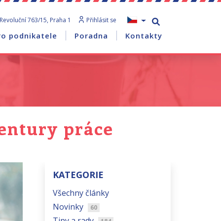
Revoluční 763/15, Praha 1
Přihlásit se
ro podnikatele
Poradna
Kontakty
entury práce
KATEGORIE
Všechny články
Novinky
60
Tipy a rady