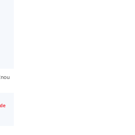
ečnou
de