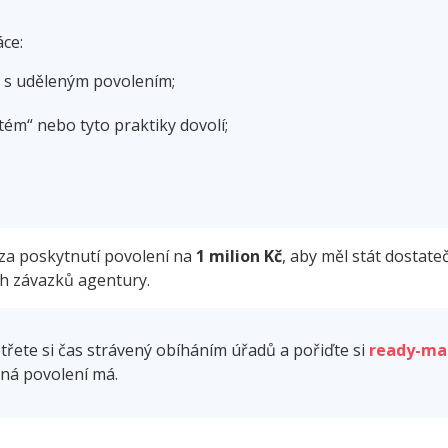
ce:
 s uděleným povolením;
ém“ nebo tyto praktiky dovolí;
za poskytnutí povolení na
1 milion Kč
, aby měl stát dostat
ch závazků agentury.
třete si čas strávený obíháním úřadů a pořiďte si
ready-ma
tná povolení má.