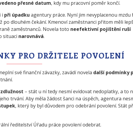
vedeno přesné datum
, kdy mu pracovní poměr končí.
 i
při úpadku
agentury práce. Nyní jim nevyplacenou mzdu 
až po dlouhém čekání. Kmenoví zaměstnanci přitom měli lepš
hraně zaměstnanců. Novela toto
neefektivní pojištění ruší
 situaci
narovnává
.
NKY PRO DRŽITELE POVOLENÍ
neplní své finanční závazky, zavádí novela
další podmínky 
tnání.
zdlužnost
– stát u ní tedy nesmí evidovat nedoplatky, a to 
 jeho trvání. Aby měla žádost šanci na úspěch, agentura nes
stupek
, který by byl důvodem pro odebrání povolení. Stát p
lní ředitelství Úřadu práce povolení odebrat.