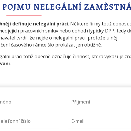
I POJMU NELEGÁLNÍ ZAMĚSTN
něji definuje nelegální práci
. Některé firmy totiž doposu
ec jejich pracovních smluv nebo dohod (typicky DPP, tedy 
vatel tvrdil, že nejde o nelegální práci, protože u něj
čení časového rámce šlo prokázat jen obtížně.
ální práci totiž obecně označuje činnost, která vykazuje zn
rvání
.
Jméno
Příjmení
elefonní číslo
E-mail