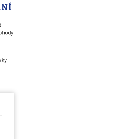
ÁNÍ
d
dohody
aky