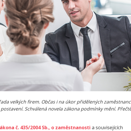
ada velkých firem. Občas i na úkor přidělených zaměstnanc
 postavení. Schválená novela zákona podmínky mění. Přečtět
ákona č. 435/2004 Sb., o zaměstnanosti
a souvisejících