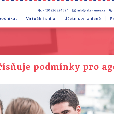
+420 226 224 724
info@jake-james.cz
podnikat
Virtuální sídlo
Účetnictví a daně
P
řísňuje podmínky pro ag