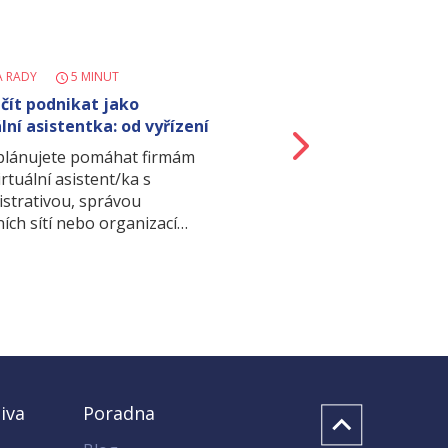
A RADY
5 MINUT
ačít podnikat jako
lní asistentka: od vyřízení
Další
o…
 plánujete pomáhat firmám
irtuální asistent/ka s
istrativou, správou
ních sítí nebo organizací…
iva
Poradna