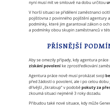
nyní musí mít ve smlouvě na dobu určitou
u
V horší situaci se přidělení zaměstnanci ocitli
pojišťovna z povinného pojištění agentury 
podmínky, které jim garantoval zákon o oc
a podmínky obou skupin zaměstnanců v této
PŘÍSNĚJŠÍ PODMÍ
Aby se omezily případy, kdy agentura práce 
získání povolení
ke zprostředkování zaměs
Agentura práce nově musí prokázat svoji
be
před žádostí o povolení, ale i po celou dobu
dřívější „škraloup“ v podobě
pokuty za pře
zkoumá situaci nejméně 3 roky dozadu.
Přibudou také nové situace, kdy může Generá