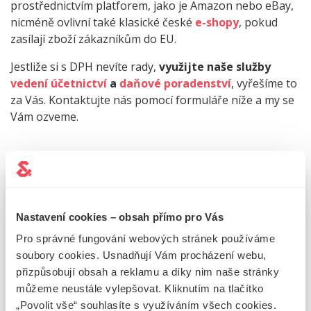
prostřednictvím platforem, jako je Amazon nebo eBay,
nicméně ovlivní také klasické české
e-shopy
, pokud
zasílají zboží zákazníkům do EU.
Jestliže si s DPH nevíte rady,
využijte naše služby
vedení účetnictví
a
daňové poradenství
, vyřešíme to
za Vás. Kontaktujte nás pomocí formuláře níže a my se
Vám ozveme.
Kontaktní informace
Nastavení cookies – obsah přímo pro Vás
Napište nám a my se Vám
ozveme do 24 hodin.
Pro správné fungování webových stránek používáme
soubory cookies. Usnadňují Vám procházení webu,
+420 226 224 724
přizpůsobují obsah a reklamu a díky nim naše stránky
info@jake-james.cz
můžeme neustále vylepšovat. Kliknutím na tlačítko
Revoluční 736/15, Praha 1
„Povolit vše“ souhlasíte s využíváním všech cookies.