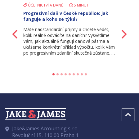
ÚČETNICTVÍ A DANĚ
5 MINUT
Progresivní daň v České republice: jak
funguje a koho se týká?
Máte nadstandardní příjmy a chcete vědět,
Zpět
Da
kolik reálně odvádíte na daních? Vysvětlíme
Vám, jak aktuálně fungují daňová pásma a
ukážeme konkrétní příklad výpočtu, kolik Vám
po progresivním zdanění skutečně zůstane. …
Jake&James Accounting s.r.o.
Revoluční 15, 110 00 Praha 1