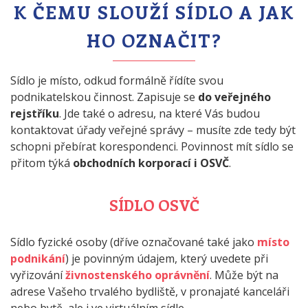
K ČEMU SLOUŽÍ SÍDLO A JAK
HO OZNAČIT?
Sídlo je místo, odkud formálně řídíte svou
podnikatelskou činnost. Zapisuje se
do veřejného
rejstříku
. Jde také o adresu, na které Vás budou
kontaktovat úřady veřejné správy – musíte zde tedy být
schopni přebírat korespondenci. Povinnost mít sídlo se
přitom týká
obchodních korporací i OSVČ
.
SÍDLO OSVČ
Sídlo fyzické osoby (dříve označované také jako
místo
podnikání
) je povinným údajem, který uvedete při
vyřizování
živnostenského oprávnění
. Může být na
adrese Vašeho trvalého bydliště, v pronajaté kanceláři
nebo bytě, ale i ve virtuálním sídle.