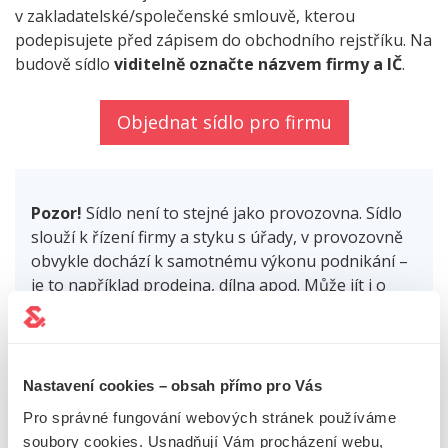
v zakladatelské/společenské smlouvě, kterou
podepisujete před zápisem do obchodního rejstříku. Na
budově sídlo
viditelně označte názvem firmy a IČ
.
Objednat sídlo pro firmu
Pozor!
Sídlo není to stejné jako provozovna. Sídlo
slouží k řízení firmy a styku s úřady, v provozovně
obvykle dochází k samotnému výkonu podnikání –
je to například prodejna, dílna apod. Může jít i o
stejnou adresu, ale nemusí.
Sídlo máte vždy jen
jedno, zatímco provozoven můžete mít několik
.
Nastavení cookies – obsah přímo pro Vás
Pro správné fungování webových stránek používáme
CHYSTÁTE SE ZAČÍT
soubory cookies. Usnadňují Vám procházení webu,