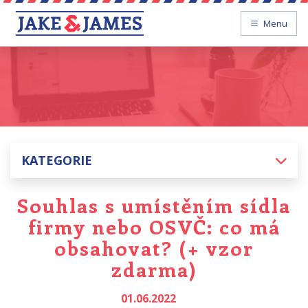
Menu
KATEGORIE
Souhlas s umístěním sídla
firmy nebo OSVČ: co má
obsahovat? (+ vzor
zdarma)
01.06.2022