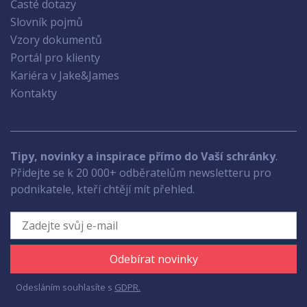
Časté dotazy
Slovník pojmů
Vzory dokumentů
Portál pro klienty
Kariéra v Jake&James
Kontakty
Tipy, novinky a inspirace přímo do Vaší schránky
.
Přidejte se k 20 000+ odběratelům newsletteru pro
podnikatele, kteří chtějí mít přehled.
Odebírat novinky
Odesláním souhlasíte s
GDPR.