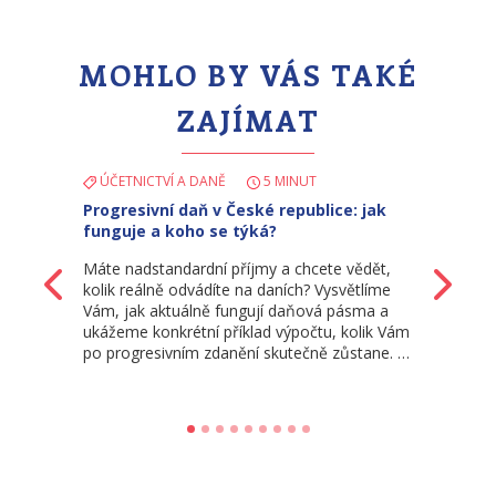
MOHLO BY VÁS TAKÉ
ZAJÍMAT
ÚČETNICTVÍ A DANĚ
5 MINUT
Progresivní daň v České republice: jak
funguje a koho se týká?
Máte nadstandardní příjmy a chcete vědět,
Zpět
Da
kolik reálně odvádíte na daních? Vysvětlíme
Vám, jak aktuálně fungují daňová pásma a
ukážeme konkrétní příklad výpočtu, kolik Vám
po progresivním zdanění skutečně zůstane. …