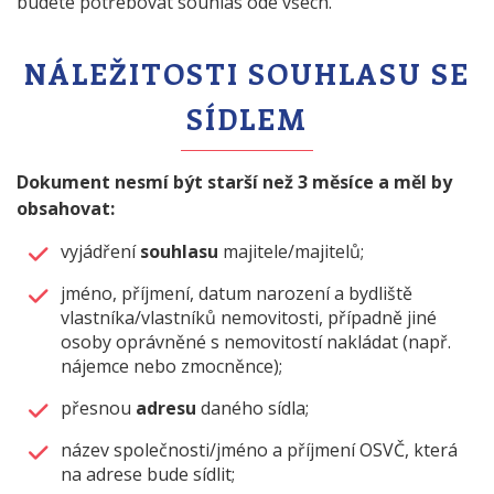
budete potřebovat souhlas ode všech.
NÁLEŽITOSTI SOUHLASU SE
SÍDLEM
Dokument nesmí být starší než 3 měsíce a měl by
obsahovat:
vyjádření
souhlasu
majitele/majitelů;
jméno, příjmení, datum narození a bydliště
vlastníka/vlastníků nemovitosti, případně jiné
osoby oprávněné s nemovitostí nakládat (např.
nájemce nebo zmocněnce);
přesnou
adresu
daného sídla;
název společnosti/jméno a příjmení OSVČ, která
na adrese bude sídlit;