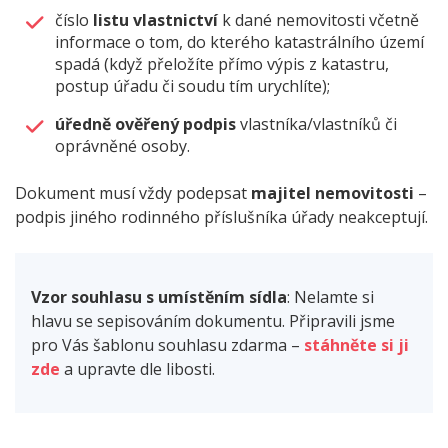
číslo
listu vlastnictví
k dané nemovitosti včetně
informace o tom, do kterého katastrálního území
spadá (když přeložíte přímo výpis z katastru,
postup úřadu či soudu tím urychlíte);
úředně ověřený podpis
vlastníka/vlastníků či
oprávněné osoby.
Dokument musí vždy podepsat
majitel nemovitosti
–
podpis jiného rodinného příslušníka úřady neakceptují.
Vzor souhlasu s umístěním sídla
: Nelamte si
hlavu se sepisováním dokumentu. Připravili jsme
pro Vás šablonu souhlasu zdarma –
stáhněte si ji
zde
a upravte dle libosti.