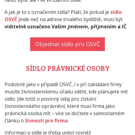
A jak je to s označením sídla? Platí, že pokud je
sídlo
OSVČ
jinde než na adrese trvalého bydliště, musí být
viditelně označeno Vaším jménem, příjmením a IČ
.
Objednat sídlo pro OSVČ
SÍDLO PRÁVNICKÉ OSOBY
Podobně jako v případě OSVČ, i v při zakládání firmy
musíte živnostenskému úřadu sdělit, kde plánujete mít
sídlo. Jde totiž o povinný údaj pro získání
živnostenského oprávnění, které musí firma jako
právnická osoba mít – více se dočtete v samostatném
článku o
živnosti pro firmu
.
Informaci o sídle je třeba uvést rovněž