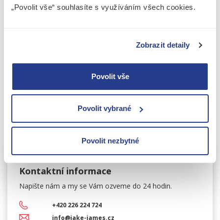
„Česká republika“ a nápis „Kolková známka“.
„Povolit vše“ souhlasíte s využíváním všech cookies.
Na dolním dílu kolkové známky
najdete číslo
označující hodnotu, označení peněžní jednotky
„Kč“ a nápis „Kolková známka“.
Zobrazit detaily
Speciální typy kolků se používají také na tabákových
Povolit vše
výrobcích a lihovinách, kde
kolek ověřuje zaplacení
spotřební daně výrobcem
, dříve se využívaly i na
bankovkách.
Povolit vybrané
Povolit nezbytné
Kontaktní informace
Napište nám a my se Vám
ozveme do 24 hodin.
+420 226 224 724
info@jake-james.cz