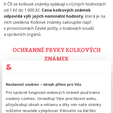
V ČR se kolkové známky vydávají v různých hodnotách
od 1 Kč do 1 000 Kč.
Cena kolkových známek
odpovídá výši jejich nominální hodnoty
, která je na
nich uvedena. Kolkové známky zakoupíte např.
v provozovnách České pošty, v budovách soudů
a správních orgánů.
OCHRANNÉ PRVKY KOLKOVÝCH
ZNÁMEK
Kolkové známky jsou dvoudílné s lepivou vrstvou na
zadní straně a oba díly dělí perforace.
Jsou
zabezpečeny proti padělání několika ochrannými
Nastavení cookies – obsah přímo pro Vás
prvky.
Pro správné fungování webových stránek používáme
soubory cookies. Usnadňují Vám procházení webu,
Na horním dílu kolkové známky
je vyobrazen
přizpůsobují obsah a reklamu a díky nim naše stránky
velký státní znak České republiky, číslo označující
můžeme neustále vylepšovat. Kliknutím na tlačítko
hodnotu, označení peněžní jednotky „Kč“, nápis