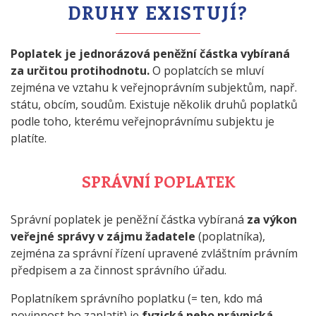
DRUHY EXISTUJÍ?
Poplatek je jednorázová peněžní částka vybíraná
za určitou protihodnotu.
O poplatcích se mluví
zejména ve vztahu k veřejnoprávním subjektům, např.
státu, obcím, soudům. Existuje několik druhů poplatků
podle toho, kterému veřejnoprávnímu subjektu je
platíte.
SPRÁVNÍ POPLATEK
Správní poplatek je peněžní částka vybíraná
za výkon
veřejné správy v zájmu žadatele
(poplatníka),
zejména za správní řízení upravené zvláštním právním
předpisem a za činnost správního úřadu.
Poplatníkem správního poplatku (= ten, kdo má
povinnost ho zaplatit) je
fyzická nebo právnická