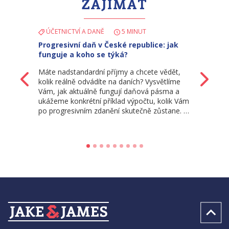
ZAJÍMAT
ÚČETNICTVÍ A DANĚ
5 MINUT
Progresivní daň v České republice: jak
funguje a koho se týká?
Máte nadstandardní příjmy a chcete vědět,
Zpět
Da
kolik reálně odvádíte na daních? Vysvětlíme
Vám, jak aktuálně fungují daňová pásma a
ukážeme konkrétní příklad výpočtu, kolik Vám
po progresivním zdanění skutečně zůstane. …