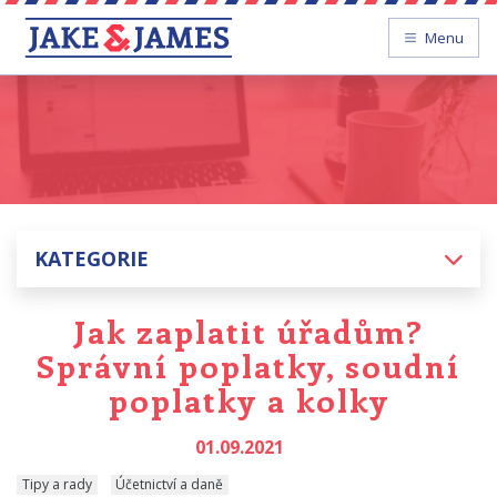
Menu
KATEGORIE
Jak zaplatit úřadům?
Správní poplatky, soudní
poplatky a kolky
01.09.2021
Tipy a rady
Účetnictví a daně