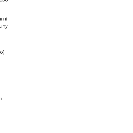
ární
luhy
o)
í