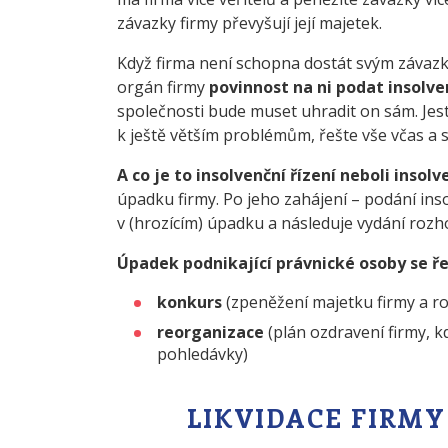
závazky firmy převyšují její majetek.
Když firma není schopna dostát svým závazkům
orgán firmy
povinnost na ni podat insolve
společnosti bude muset uhradit on sám. Jestl
k ještě větším problémům, řešte vše včas a 
A co je to insolvenční řízení neboli insol
úpadku firmy. Po jeho zahájení – podání ins
v (hrozícím) úpadku a následuje vydání rozh
Úpadek podnikající právnické osoby se ře
konkurs
(zpeněžení majetku firmy a ro
reorganizace
(plán ozdravení firmy, 
pohledávky)
LIKVIDACE FIRMY