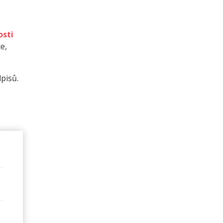
osti
e,
pisů.