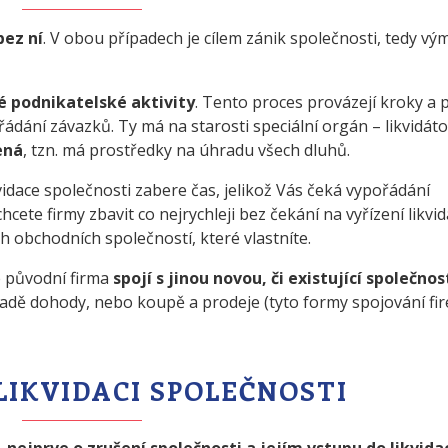
bez ní
. V obou případech je cílem zánik společnosti, tedy vý
é podnikatelské aktivity
. Tento proces provázejí kroky a 
dání závazků. Ty má na starosti speciální orgán – likvidáto
ená
, tzn. má prostředky na úhradu všech dluhů.
vidace společnosti zabere čas, jelikož Vás čeká vypořádání
ete firmy zbavit co nejrychleji bez čekání na vyřízení likvid
ch obchodních společností, které vlastníte.
se původní firma
spojí s jinou novou, či existující společnos
ákladě dohody, nebo koupě a prodeje (tyto formy spojování fi
LIKVIDACI SPOLEČNOSTI
,
nejprve o zrušení společnosti a jejím vstupu do likvida