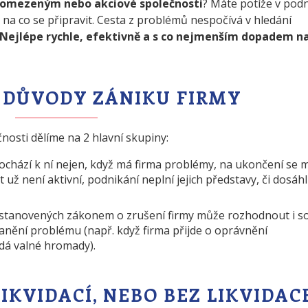
 omezeným nebo akciové společnosti
? Máte potíže v pod
, na co se připravit. Cesta z problémů nespočívá v hledání
Nejlépe rychle, efektivně a s co nejmenším dopadem n
Í DŮVODY ZÁNIKU FIRMY
osti dělíme na 2 hlavní skupiny:
ochází k ní nejen, když má firma problémy, na ukončení se
už není aktivní, podnikání neplní jejich představy, či dosáhl
 stanovených zákonem o zrušení firmy může rozhodnout i s
anění problému (např. když firma přijde o oprávnění
dá valné hromady).
LIKVIDACÍ, NEBO BEZ LIKVIDAC