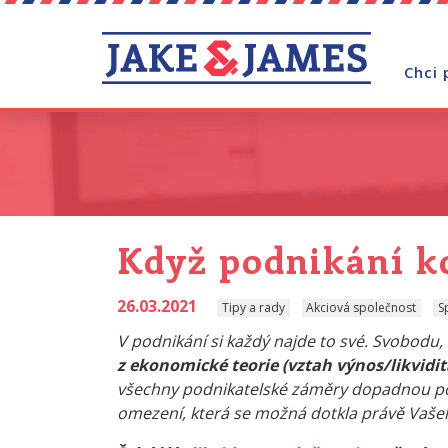
Chci 
Když podnikání ko
26.03.2021
Tipy a rady
Akciová společnost
S
V podnikání si každý najde to své. Svobodu, 
z ekonomické teorie (vztah výnos/likvidi
všechny podnikatelské záměry dopadnou podl
omezení, která se možná dotkla právě Vaše