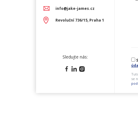
info@jake-james.cz
Revoluční 736/15, Praha 1
Sledujte nás:
S
úda
Tut
se n
pod