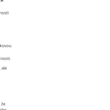
nosti
žkovou
nosti.
, ale
 že
nebo