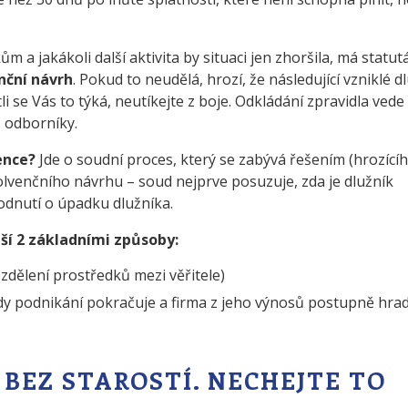
 a jakákoli další aktivita by situaci jen zhoršila, má statut
nční návrh
. Pokud to neudělá, hrozí, že následující vzniklé d
i se Vás to týká, neutíkejte z boje. Odkládání zpravidla vede
s odborníky.
vence?
Jde o soudní proces, který se zabývá řešením (hrozícíh
olvenčního návrhu – soud nejprve posuzuje, zda je dlužník
odnutí o úpadku dlužníka.
ší 2 základními způsoby:
zdělení prostředků mezi věřitele)
kdy podnikání pokračuje a firma z jeho výnosů postupně hrad
 BEZ STAROSTÍ. NECHEJTE TO