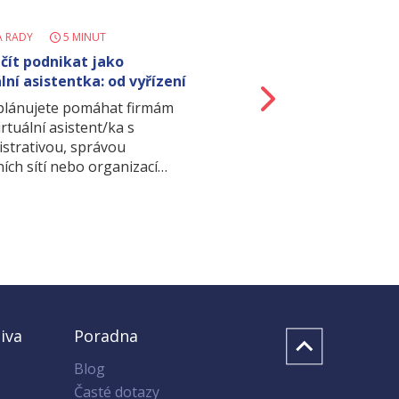
A RADY
5 MINUT
ačít podnikat jako
lní asistentka: od vyřízení
Další
o…
 plánujete pomáhat firmám
irtuální asistent/ka s
istrativou, správou
ních sítí nebo organizací…
iva
Poradna
Blog
Časté dotazy