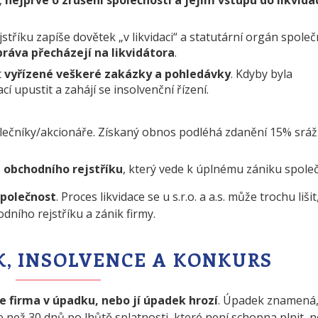
tříku zapíše dovětek „v likvidaci“ a statutární orgán společ
práva přecházejí na likvidátora
.
t
vyřízené veškeré zakázky a pohledávky
. Kdyby byla
cí upustit a zahájí se insolvenční řízení.
polečníky/akcionáře. Získaný obnos podléhá zdanění 15% srá
 obchodního rejstříku
, který vede k úplnému zániku společ
společnost
. Proces likvidace se u s.r.o. a a.s. může trochu lišit
dního rejstříku a zánik firmy.
K, INSOLVENCE A KONKURS
je firma v úpadku, nebo jí úpadek hrozí
. Úpadek znamená,
ce než 30 dnů po lhůtě splatnosti, které není schopna plnit, 