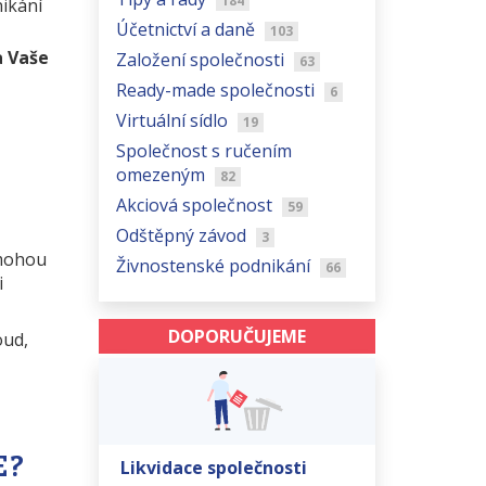
184
nikání
Účetnictví a daně
103
a Vaše
Založení společnosti
63
Ready-made společnosti
6
Virtuální sídlo
19
Společnost s ručením
omezeným
82
Akciová společnost
59
Odštěpný závod
3
 mohou
Živnostenské podnikání
66
i
DOPORUČUJEME
oud,
E?
Likvidace společnosti