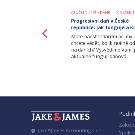
ÚČETNICTVÍ A DANĚ
5 MINUT
Progresivní daň v České
republice: jak funguje a k
Zpět
týká?
Máte nadstandardní příjmy 
chcete vědět, kolik reálně o
na daních? Vysvětlíme Vám, 
aktuálně fungují daňová…
Podni
Založen
Jake&James Accounting s.r.o.
Společ