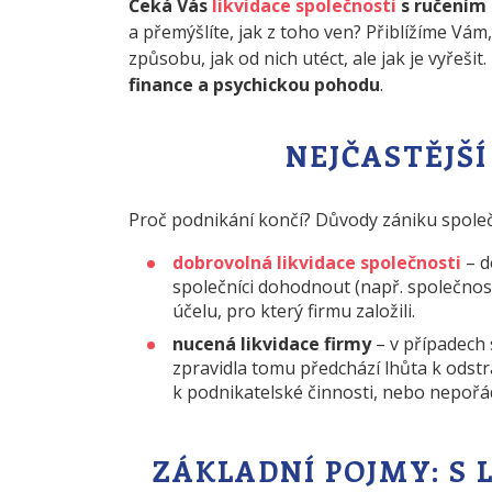
Čeká Vás
likvidace společnosti
s ručením
a přemýšlíte, jak z toho ven? Přiblížíme Vám
způsobu, jak od nich utéct, ale jak je vyřešit.
finance a psychickou pohodu
.
NEJČASTĚJŠ
Proč podnikání končí? Důvody zániku společn
dobrovolná likvidace společnosti
– d
společníci dohodnout (např. společnost 
účelu, pro který firmu založili.
nucená likvidace firmy
– v případech
zpravidla tomu předchází lhůta k odstr
k podnikatelské činnosti, nebo nepořá
ZÁKLADNÍ POJMY: S 