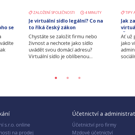
ZALOŽENÍ SPOLEČNOSTI
4 MINUTY
TIPY 
Je virtuální sídlo legální? Co na
Jak z
oho se
to říká český zákon
virtuá
IČO p
a
Chystáte se založit firmu nebo
Ať už
dvádíte
živnost a nechcete jako sídlo
jako v
jak
uvádět svou domácí adresu?
admin
Virtuální sídlo je oblíbenou…
sociál
kání
Účetnictví a administrat
í s.r.o. online
Účetnictví pro firmy
nosti na prodej
Mzdové účetnictví