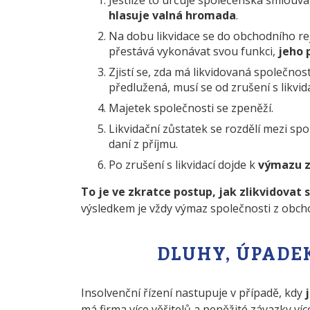
hlasuje valná hromada
.
Na dobu likvidace se do obchodního rejs
přestává vykonávat svou funkci,
jeho 
Zjistí se, zda má likvidovaná společnos
předlužená, musí se od zrušení s likvida
Majetek společnosti se zpeněží.
Likvidační zůstatek se rozdělí mezi s
daní z příjmu.
Po zrušení s likvidací dojde k
výmazu z
To je ve zkratce postup, jak zlikvidovat 
výsledkem je vždy výmaz společnosti z obcho
DLUHY, ÚPADE
Insolvenční řízení nastupuje v případě, kdy
má firma více věřitelů a peněžité závazky ví