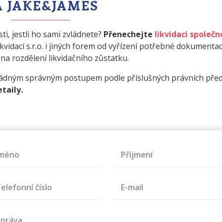
A JAKE&JAMES
sti, jestli ho sami zvládnete?
Přenechejte
likvidaci společn
likvidací s.r.o. i jiných forem od vyřízení potřebné dokumentac
na rozdělení likvidačního zůstatku.
řádným správným postupem podle příslušných právních před
taily.
Jméno
Příjmení
elefonní číslo
E-mail
práva