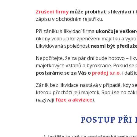
Zrušení firmy
může probíhat s likvidací i 
zápisu v obchodním rejstříku.
Při zániku s likvidací firma
ukončuje vešker
úkony vedoucí ke zpeněžení majetku a vypořá
Likvidovaná společnost
nesmí být předluž
Nepočítejte, že za pár dní bude hotovo – lik
majetkových vztahů a byrokracie. Pokud se chc
postaráme se za Vás o
prodej s.r.o.
i další
Zánik bez likvidace nastává v případě, kdy 
kterou přechází její majetek. Spojí se na z
nazývají
fúze a akvizice
).
POSTUP PŘI 
Jestliže to určuje společenská smlouva