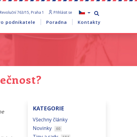
Revoluční 763/15, Praha 1
Přihlásit se
ro podnikatele
Poradna
Kontakty
lečnost?
KATEGORIE
ne
Všechny články
Novinky
60
Tipy a rady