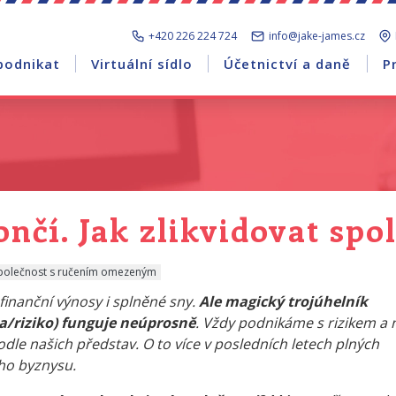
+420 226 224 724
info@jake-james.cz
podnikat
Virtuální sídlo
Účetnictví a daně
P
nčí. Jak zlikvidovat spo
polečnost s ručením omezeným
finanční výnosy i splněné sny.
Ale magický trojúhelník
ta/riziko) funguje neúprosně
. Vždy podnikáme s rizikem a 
e našich představ. O to více v posledních letech plných
ho byznysu.