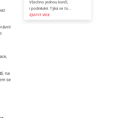
Všechno jednou končí,
i podnikání. Týká se to…
maz
ZJISTIT VÍCE
právní
r.
ace,
tí
, na
rem se
ce