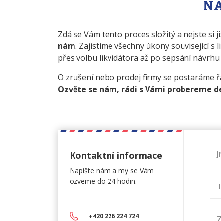
N
Zdá se Vám tento proces složitý a nejste si ji
nám
. Zajistíme všechny úkony související s 
přes volbu likvidátora až po sepsání návrhu 
O zrušení nebo prodej firmy se postaráme 
Ozvěte se nám, rádi s Vámi probereme de
Kontaktní informace
Napište nám a my se Vám
ozveme do 24 hodin.
T
+420 226 224 724
Z