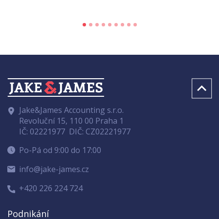
Jake&James Accounting s.r.o.
Revoluční 15, 110 00 Praha 1
IČ: 02221977
DIČ: CZ02221977
Po-Pá od 9:00 do 17:00
info@jake-james.cz
+420 226 224 724
Podnikání