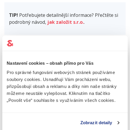
TIP!
Potřebujete detailnější informace? Přečtěte si
podrobný návod,
jak založit s.r.o.
.
Pokud se rozhodujete pro
založení obchodní
společnosti
- rádi Vám se vším pomůžeme a zajistíme
i takové procesy jako je například
změna společenské
Nastavení cookies – obsah přímo pro Vás
smlouvy
, abyste si sami mohli zvolit takovou výši
základního kapitálu, která Vám vyhovuje. Nabízíme také
Pro správné fungování webových stránek používáme
nově pomoc při zakládání společnosti online a prodej
soubory cookies. Usnadňují Vám procházení webu,
ready-made společností
, tedy předzaložených firem,
přizpůsobují obsah a reklamu a díky nim naše stránky
které nemají žádnou obchodní historii (jsou tedy bez
můžeme neustále vylepšovat. Kliknutím na tlačítko
závazků) a můžete s nimi podnikat již po pár hodinách
„Povolit vše“ souhlasíte s využíváním všech cookies.
od zakoupení. Naše společnost Jake&James však nabízí
mnohem více, a proto nás neváhejte v případě potřeby
kontaktovat.
Zobrazit detaily