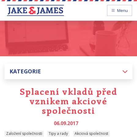
Menu
KATEGORIE
Splacení vkladů před
vznikem akciové
společnosti
06.09.2017
Založení společnosti
Tipy a rady
Akciová společnost