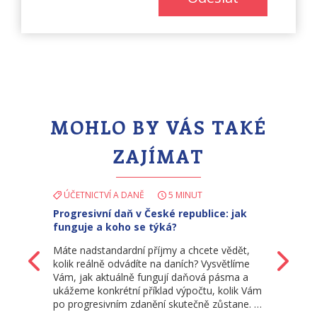
MOHLO BY VÁS TAKÉ
ZAJÍMAT
ÚČETNICTVÍ A DANĚ
5 MINUT
Progresivní daň v České republice: jak
funguje a koho se týká?
Máte nadstandardní příjmy a chcete vědět,
Zpět
Da
kolik reálně odvádíte na daních? Vysvětlíme
Vám, jak aktuálně fungují daňová pásma a
ukážeme konkrétní příklad výpočtu, kolik Vám
po progresivním zdanění skutečně zůstane. …