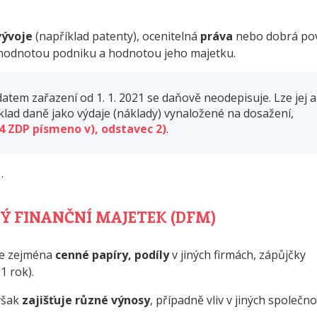
vývoje
(například patenty), ocenitelná
práva
nebo dobrá po
žní hodnotou podniku a hodnotou jeho majetku.
em zařazení od 1. 1. 2021 se daňově neodepisuje. Lze jej a
áklad daně jako výdaje (náklady) vynaložené na dosažení,
4 ZDP písmeno v), odstavec 2)
.
1
.
 FINANČNÍ MAJETEK (DFM)
me zejména
cenné papíry, podíly
v jiných firmách, zápůjčky
1 rok).
však
zajišťuje různé výnosy
, případně vliv v jiných společn