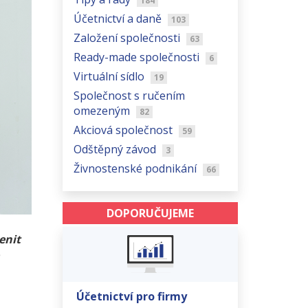
184
Účetnictví a daně
103
Založení společnosti
63
Ready-made společnosti
6
Virtuální sídlo
19
Společnost s ručením
omezeným
82
Akciová společnost
59
Odštěpný závod
3
Živnostenské podnikání
66
DOPORUČUJEME
enit
Účetnictví pro firmy