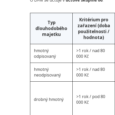
Kritérium pro
Typ
zařazení (doba
dlouhodobého
použitelnosti /
majetku
hodnota)
hmotný
>1 rok / nad 80
odpisovaný
000 Kč
hmotný
>1 rok / nad 80
neodpisovaný
000 Kč
>1 rok / pod 80
drobný hmotný
000 Kč