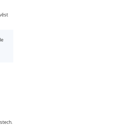
věst
le
ostech.