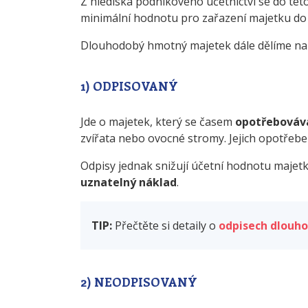
Z hlediska podnikového účetnictví se do tét
minimální hodnotu pro zařazení majetku do t
Dlouhodobý hmotný majetek dále dělíme n
1) ODPISOVANÝ
Jde o majetek, který se časem
opotřebováv
zvířata nebo ovocné stromy. Jejich opotřeb
Odpisy jednak snižují účetní hodnotu majetk
uznatelný náklad
.
TIP:
Přečtěte si detaily o
odpisech dlouh
2) NEODPISOVANÝ