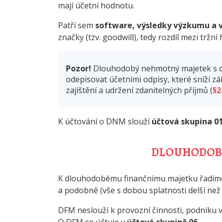
mají účetní hodnotu.
Patří sem
software, výsledky výzkumu a 
značky (tzv. goodwill), tedy rozdíl mezi tr
Pozor!
Dlouhodobý nehmotný majetek s dat
odepisovat účetními odpisy, které sníží z
zajištění a udržení zdanitelných příjmů (
§2
K účtování o DNM slouží
účtová skupina 0
DLOUHODOBÝ
K dlouhodobému finančnímu majetku řadí
a podobně (vše s dobou splatnosti delší než 
DFM neslouží k provozní činnosti, podniku 
O DFM se účtuje v
účtové skupině 06
.