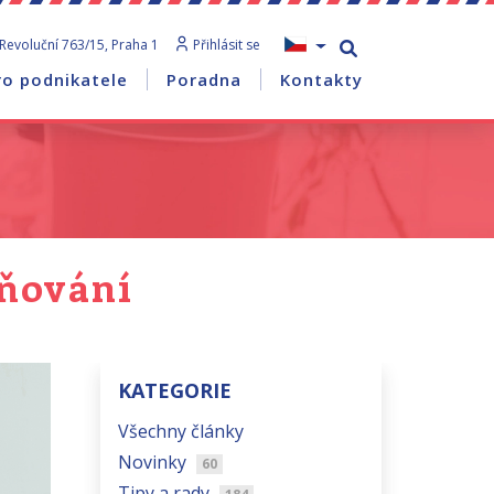
Revoluční 763/15, Praha 1
Přihlásit se
ro podnikatele
Poradna
Kontakty
eňování
KATEGORIE
Všechny články
Novinky
60
Tipy a rady