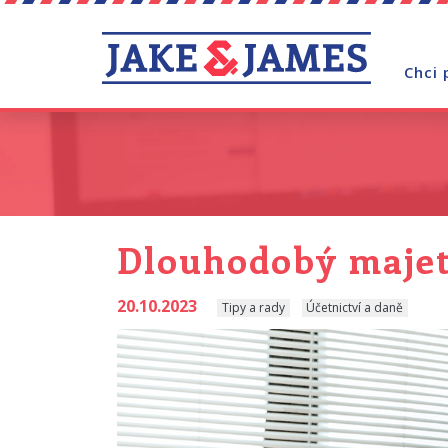
Chci 
Dlouhodobý majet
20.10.2023
Tipy a rady
Účetnictví a daně