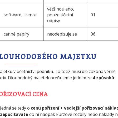
většinou ano,
software, licence
pouze účetní
01
odpisy
cenné papíry
neodepisuje se
06
DLOUHODOBÉHO MAJETKU
jetku v účetnictví podniku. To totiž musí dle zákona věrně
aktiv. Dlouhodobý majetek oceňujeme jedním ze
4 způsobů
:
OŘIZOVACÍ CENA
 Jedná se tedy o
cenu pořízení + vedlejší pořizovací nákla
započítáváte
do ní naopak kurzové rozdíly nebo náklady 