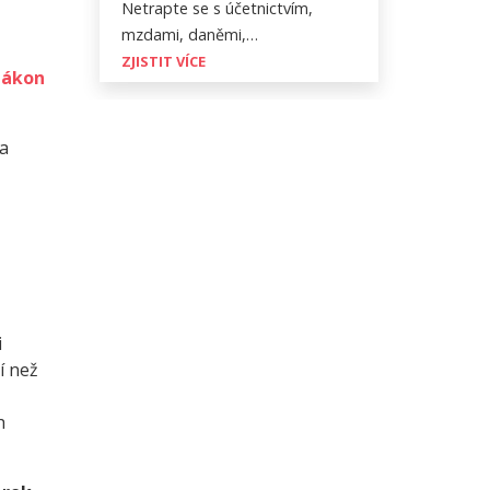
Netrapte se s účetnictvím,
mzdami, daněmi,…
ZJISTIT VÍCE
zákon
ba
i
í než
h