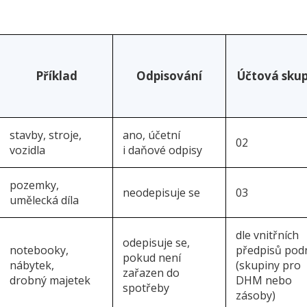
Příklad
Odpisování
Účtová sku
stavby, stroje,
ano, účetní
02
vozidla
i daňové odpisy
pozemky,
neodepisuje se
03
umělecká díla
dle vnitřních
odepisuje se,
notebooky,
předpisů pod
pokud není
nábytek,
(skupiny pro
zařazen do
drobný majetek
DHM nebo
spotřeby
zásoby)