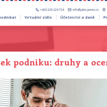
+420 226 224 724
info@jake-james.cz
podnikat
Virtuální sídlo
Účetnictví a daně
P
ek podniku: druhy a oc