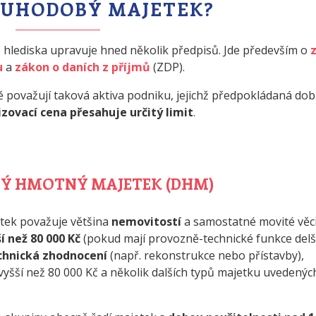
LOUHODOBÝ MAJETEK?
hlediska upravuje hned několik předpisů. Jde především o
u
a
zákon o daních z příjmů
(ZDP).
 považují taková aktiva podniku, jejichž předpokládaná do
izovací cena přesahuje určitý limit
.
Ý HMOTNÝ MAJETEK (DHM)
tek považuje většina
nemovitostí
a samostatné movité věc
í než 80 000 Kč
(pokud mají provozně-technické funkce delš
chnická zhodnocení
(např. rekonstrukce nebo přístavby),
vyšší než 80 000 Kč a několik dalších typů majetku uvedenýc