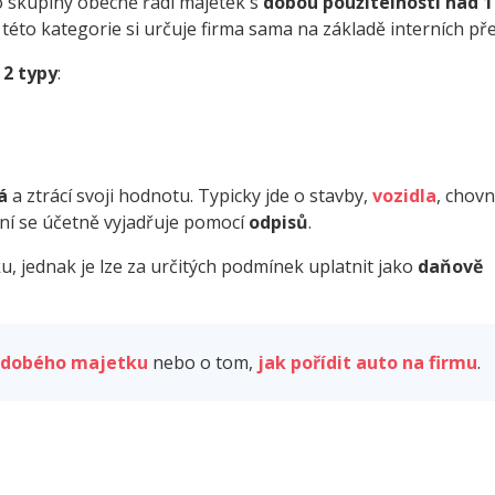
o skupiny obecně řadí majetek s
dobou použitelnosti nad 1
éto kategorie si určuje firma sama na základě interních př
a
2 typy
:
á
a ztrácí svoji hodnotu. Typicky jde o stavby,
vozidla
, chov
ení se účetně vyjadřuje pomocí
odpisů
.
u, jednak je lze za určitých podmínek uplatnit jako
daňově
odobého majetku
nebo o tom,
jak pořídit auto na firmu
.