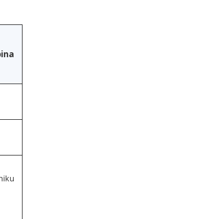
pina
niku