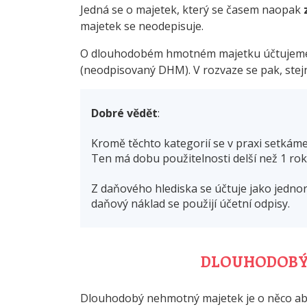
Jedná se o majetek, který se časem naopak
majetek se neodepisuje.
O dlouhodobém hmotném majetku účtujeme n
(neodpisovaný DHM). V rozvaze se pak, stej
Dobré vědět
:
Kromě těchto kategorií se v praxi setkáme 
Ten má dobu použitelnosti delší než 1 rok
Z daňového hlediska se účtuje jako jedno
daňový náklad se použijí účetní odpisy.
DLOUHODOBÝ
Dlouhodobý nehmotný majetek je o něco abs