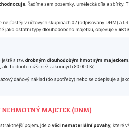
zhodnocuje
. Řadíme sem pozemky, umělecká díla a sbírky. 
ejčastěji v účtových skupinách 02 (odpisovaný DHM) a 03
ně jako ostatní typy dlouhodobého majetku, objevuje v
akti
ještě s tzv.
drobným dlouhodobým hmotným majetkem
, ale hodnotu nižší než zákonných 80 000 Kč.
rázový daňový náklad (do spotřeby) nebo se odepisuje a jak
 NEHMOTNÝ MAJETEK (DNM)
traktnější pojem. Jde o
věci nemateriální povahy
, které v