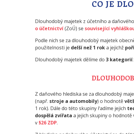
CO JE D
Dlouhodobý majetek z účetního a daňového 
o účetnictví
(ZoÚ) se
související vyhláško
Podle nich se za dlouhodobý majetek obecně
použitelnosti je
delší než 1 rok
a jejichž
poř
Dlouhodobý majetek dělíme do
3 kategorií
:
DLOUHODOB
Z daňového hlediska se za dlouhodobý maje
(např.
stroje a automobily
) o hodnotě
větš
1 rok). Dále do této skupiny řadíme jejich
te
dospělá zvířata
a jejich skupiny o hodnotě 
v
§26 ZDP
.