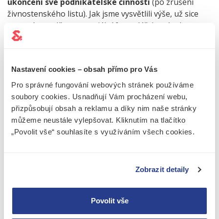
ukončení své podnikatelské činnosti
(po zrušení
živnostenského listu). Jak jsme vysvětlili výše, už sice
nemusíte vyplňovat speciální formulář, kterým byste
svou registraci k dani z příjmů rušili, ale právě proto FÚ
nemůže vědět, zda od Vás má
daňové přiznání
očekávat, nebo ne a je tedy Vaší povinností mu tuto
Nastavení cookies – obsah přímo pro Vás
skutečnost oznámit.
Pro správné fungování webových stránek používáme
soubory cookies. Usnadňují Vám procházení webu,
MUSÍM PODÁVAT DAŇOVÉ PŘIZNÁNÍ?
přizpůsobují obsah a reklamu a díky nim naše stránky
můžeme neustále vylepšovat. Kliknutím na tlačítko
„Povolit vše“ souhlasíte s využíváním všech cookies.
Pokud moje příjmy jako OSVČ
překročily v předchozím roce
ANO
50 000 Kč (respektive 20 000 Kč, když
mám i zaměstnání).
Zobrazit detaily
Pokud jsem OSVČ a v předchozím
roce jsem neměl/a příjmy z podnikání
Povolit vše
NE
ani jiný důvod pro odevzdání