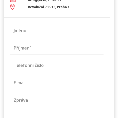
info@jake-james.cz
Revoluční 736/15, Praha 1
Jméno
Příjmení
Telefonní číslo
E-mail
Zpráva