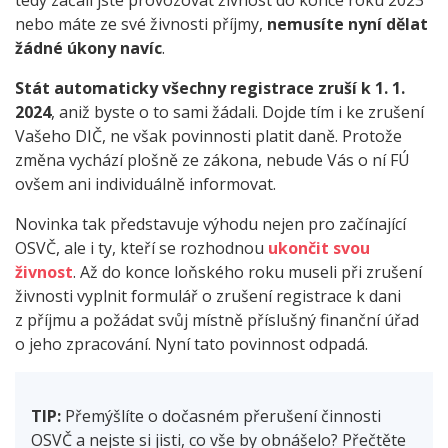
nebo máte ze své živnosti příjmy,
nemusíte nyní dělat
žádné úkony navíc
.
Stát automaticky všechny registrace zruší k 1. 1.
2024
, aniž byste o to sami žádali. Dojde tím i ke zrušení
Vašeho DIČ, ne však povinnosti platit daně. Protože
změna vychází plošně ze zákona, nebude Vás o ní FÚ
ovšem ani individuálně informovat.
Novinka tak představuje výhodu nejen pro začínající
OSVČ, ale i ty, kteří se rozhodnou
ukončit svou
živnost
. Až do konce loňského roku museli při zrušení
živnosti vyplnit formulář o zrušení registrace k dani
z příjmu a požádat svůj místně příslušný finanční úřad
o jeho zpracování. Nyní tato povinnost odpadá.
TIP:
Přemýšlíte o dočasném přerušení činnosti
OSVČ a nejste si jisti, co vše by obnášelo? Přečtěte