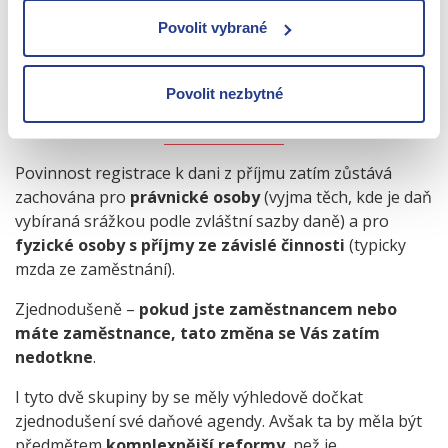
přiznání, stačí podat oznámení na FÚ.
Povolit vybrané
Povolit nezbytné
KOHO SE ZMĚNA NETÝKÁ?
Povinnost registrace k dani z příjmu zatím zůstává
zachována pro
právnické osoby
(vyjma těch, kde je daň
vybíraná srážkou podle zvláštní sazby daně) a pro
fyzické osoby s příjmy ze závislé činnosti
(typicky
mzda ze zaměstnání).
Zjednodušeně –
pokud jste zaměstnancem nebo
máte zaměstnance, tato změna se Vás zatím
nedotkne
.
I tyto dvě skupiny by se měly výhledově dočkat
zjednodušení své daňové agendy. Avšak ta by měla být
předmětem
komplexnější reformy
, než je