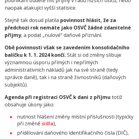
podnikání budete mít příjmy v řádu nižších tisíců, nebo
naopak atakující vyšší statisíce.
Stejně tak dosud platila
povinnost hlásit, že za
předchozí rok nemáte jako OSVČ žádné zdanitelné
příjmy
, a podat „nulové“ daňové přiznání.
Obě povinnosti však se zavedením konsolidačního
balíčku k 1. 1. 2024 končí.
Stát si od změny slibuje
významnou úsporu přímých i nepřímých
administrativních nákladů jak na své straně (tedy
správce daně), tak i na straně živnostníků (daňových
subjektů).
Agenda při registraci OSVČ k dani z příjmu
totiž
obsahuje úkony jako:
nutnost hlášení změny místní příslušnosti (typicky
při změně
sídla
),
přidělování daňového identifikačního čísla (DIČ),