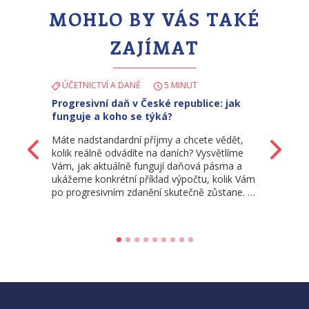
MOHLO BY VÁS TAKÉ
ZAJÍMAT
ÚČETNICTVÍ A DANĚ
5 MINUT
Progresivní daň v České republice: jak
funguje a koho se týká?
Máte nadstandardní příjmy a chcete vědět,
Zpět
Da
kolik reálně odvádíte na daních? Vysvětlíme
Vám, jak aktuálně fungují daňová pásma a
ukážeme konkrétní příklad výpočtu, kolik Vám
po progresivním zdanění skutečně zůstane. …