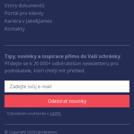
Vzory dokumentů
Portál pro klienty
Kariéra v Jake&James
Kontakty
Tipy, novinky a inspirace přímo do Vaší schránky
.
Přidejte se k 20 000+ odběratelům newsletteru pro
podnikatele, kteří chtějí mít přehled.
Odebírat novinky
Odesláním souhlasíte s
GDPR.
© Copyright 2026 Jake&James