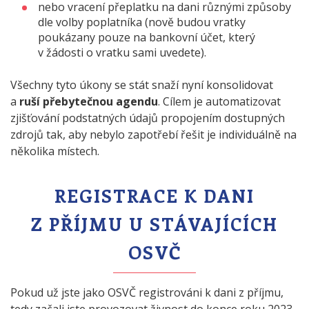
nebo vracení přeplatku na dani různými způsoby
dle volby poplatníka (nově budou vratky
poukázany pouze na bankovní účet, který
v žádosti o vratku sami uvedete).
Všechny tyto úkony se stát snaží nyní konsolidovat
a
ruší přebytečnou agendu
. Cílem je automatizovat
zjišťování podstatných údajů propojením dostupných
zdrojů tak, aby nebylo zapotřebí řešit je individuálně na
několika místech.
REGISTRACE K DANI
Z PŘÍJMU U STÁVAJÍCÍCH
OSVČ
Pokud už jste jako OSVČ registrováni k dani z příjmu,
tedy začali jste provozovat živnost do konce roku 2023