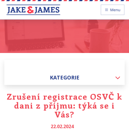
Menu
KATEGORIE
Zrušení registrace OSVČ k
dani z příjmu: týká se i
Vás?
22.02.2024