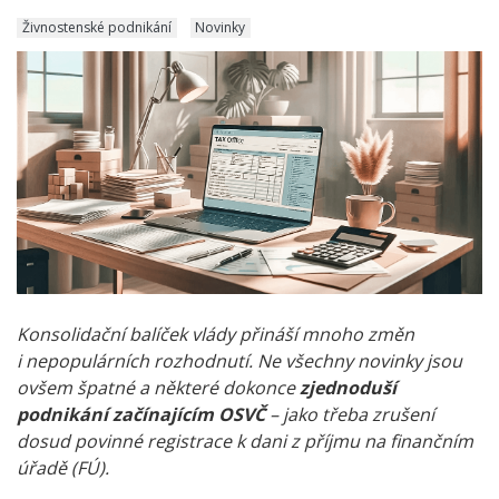
Živnostenské podnikání
Novinky
Konsolidační balíček vlády přináší mnoho změn
i nepopulárních rozhodnutí. Ne všechny novinky jsou
ovšem špatné a některé dokonce
zjednoduší
podnikání začínajícím OSVČ
– jako třeba zrušení
dosud povinné registrace k dani z příjmu na finančním
úřadě (FÚ).