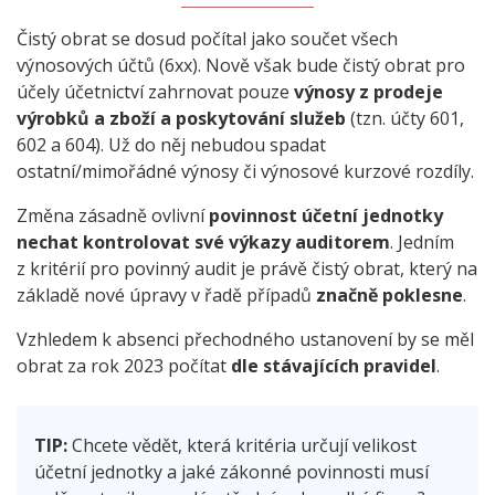
Čistý obrat se dosud počítal jako součet všech
výnosových účtů (6xx). Nově však bude čistý obrat pro
účely účetnictví zahrnovat pouze
výnosy z prodeje
výrobků a zboží a poskytování služeb
(tzn. účty 601,
602 a 604). Už do něj nebudou spadat
ostatní/mimořádné výnosy či výnosové kurzové rozdíly.
Změna zásadně ovlivní
povinnost účetní jednotky
nechat kontrolovat své výkazy auditorem
. Jedním
z kritérií pro povinný audit je právě čistý obrat, který na
základě nové úpravy v řadě případů
značně poklesne
.
Vzhledem k absenci přechodného ustanovení by se měl
obrat za rok 2023 počítat
dle stávajících pravidel
.
TIP:
Chcete vědět, která kritéria určují velikost
účetní jednotky a jaké zákonné povinnosti musí