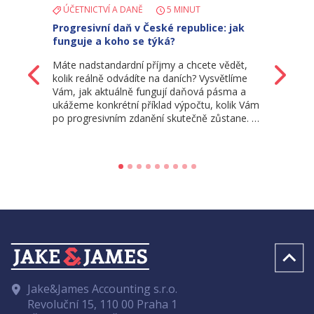
ÚČETNICTVÍ A DANĚ
5 MINUT
Progresivní daň v České republice: jak
funguje a koho se týká?
Máte nadstandardní příjmy a chcete vědět,
Zpět
Da
kolik reálně odvádíte na daních? Vysvětlíme
Vám, jak aktuálně fungují daňová pásma a
ukážeme konkrétní příklad výpočtu, kolik Vám
po progresivním zdanění skutečně zůstane. …
Jake&James Accounting s.r.o.
Revoluční 15, 110 00 Praha 1