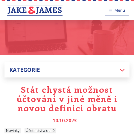
Menu
KATEGORIE
Stát chystá možnost
účtování v jiné měně i
novou definici obratu
10.10.2023
Novinky
Účetnictví a daně