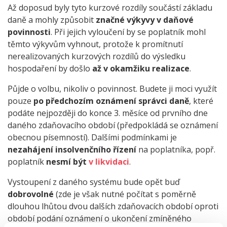
Až doposud byly tyto kurzové rozdíly součástí základu
daně a mohly způsobit
značné výkyvy v daňové
povinnosti
. Při jejich vyloučení by se poplatník mohl
těmto výkyvům vyhnout, protože k promítnutí
nerealizovaných kurzových rozdílů do výsledku
hospodaření by došlo
až v okamžiku realizace
.
Půjde o volbu, nikoliv o povinnost. Budete ji moci využít
pouze
po předchozím oznámení správci daně
, které
podáte nejpozději do konce 3. měsíce od prvního dne
daného zdaňovacího období (předpokládá se oznámení
obecnou písemností). Dalšími podmínkami je
nezahájení insolvenčního řízení
na poplatníka, popř.
poplatník
nesmí být
v likvidaci
.
Vystoupení z daného systému bude opět buď
dobrovolné
(zde je však nutné počítat s poměrně
dlouhou lhůtou dvou dalších zdaňovacích období oproti
období podání oznámení o ukončení zmíněného