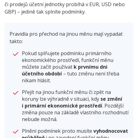
či prodejů účetní jednotky probíhá v EUR, USD nebo
GBP) – jedině tak splníte podmínky.
Pravidla pro přechod na jinou měnu mají vypadat
takto:
Pokud splňujete podmínku primárního
ekonomického prostředí, funkční měnu
můžete začít používat
k prvnímu dni
účetního období
– tuto změnu není třeba
nikam hlásit.
Přejít na jinou funkční měnu či zpět na
koruny lze výhradně v situaci, kdy
se změní
i primární ekonomické prostředí
. Pozdější
změna pouze na základě vlastního rozhodnutí
nebude možná.
Plnění podmínek proto musíte
vyhodnocovat
průběžně
i po zavedení funkční měny.