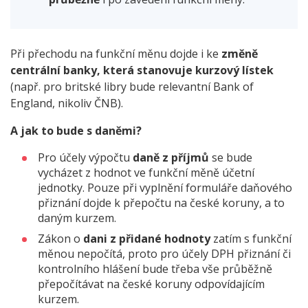
Při přechodu na funkční měnu dojde i ke
změně
centrální banky, která stanovuje kurzový lístek
(např. pro britské libry bude relevantní Bank of
England, nikoliv ČNB).
A jak to bude s daněmi?
Pro účely výpočtu
daně z příjmů
se bude
vycházet z hodnot ve funkční měně účetní
jednotky. Pouze při vyplnění formuláře daňového
přiznání dojde k přepočtu na české koruny, a to
daným kurzem.
Zákon o
dani z přidané hodnoty
zatím s funkční
měnou nepočítá, proto pro účely DPH přiznání či
kontrolního hlášení bude třeba vše průběžně
přepočítávat na české koruny odpovídajícím
kurzem.