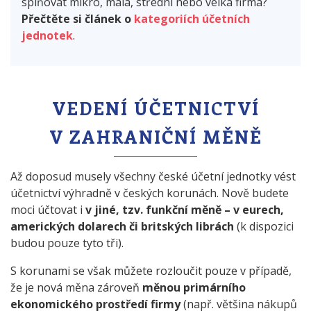
splňovat mikro, malá, střední nebo velká firma?
Přečtěte si článek o
kategoriích účetních
jednotek
.
VEDENÍ ÚČETNICTVÍ
V ZAHRANIČNÍ MĚNĚ
Až doposud musely všechny české účetní jednotky vést
účetnictví výhradně v českých korunách. Nově budete
moci účtovat i
v jiné, tzv. funkční měně – v eurech,
amerických dolarech či britských librách
(k dispozici
budou pouze tyto tři).
S korunami se však můžete rozloučit pouze v případě,
že je nová měna zároveň
měnou primárního
ekonomického prostředí firmy
(např. většina nákupů