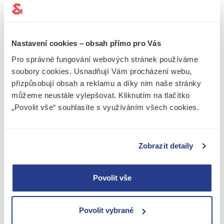
režimu), nebo
navázané na přímo vyjmenované
zákonné skutečnosti
(např. v případě přeměny
poplatníka se uvedený režim automaticky ruší).
Nastavení cookies – obsah přímo pro Vás
Při přechodu na režim nezdaňování nerealizovaných
kurzových rozdílů bude třeba zavést detailní a přesnou
Pro správné fungování webových stránek používáme
evidenci všech pohybů vztahujících se k dané
soubory cookies. Usnadňují Vám procházení webu,
pohledávce či závazku
, protože při ukončení režimu
přizpůsobují obsah a reklamu a díky nim naše stránky
(či při realizaci) musíte upravit základ daně o všechny
můžeme neustále vylepšovat. Kliknutím na tlačítko
dříve vyloučené kurzové rozdíly bez ohledu na to, zda
„Povolit vše“ souhlasíte s využíváním všech cookies.
byly v roce režimu zrušení realizovány či nikoliv. Jinými
slovy se všechny minulé pohyby nahoru i dolů
promítnou v základu daně
jednorázově v okamžiku
Zobrazit detaily
úhrady závazku či inkasa pohledávky
.
Pokud bude
konsolidační balíček
schválen, lze
Povolit vše
očekávat, že tato konkrétní opatření projdou beze
změny.
Povolit vybrané