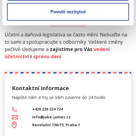
POTŘEBUJETE POMOCI
Povolit nezbytné
S ÚČETNICTVÍM?
Účetní a daňová legislativa se často mění. Nebuďte na
to sami a spolupracujte s odborníky. Veškeré změny
pečlivě sledujeme a
zajistíme pro Vás
vedení
účetnictví
i
správu daní
.
Kontaktní informace
Napište nám a my se Vám
ozveme do 24 hodin.
+420 226 224 724
info@jake-james.cz
Revoluční 736/15, Praha 1