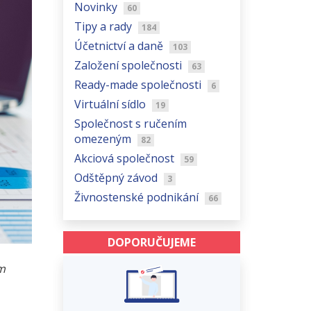
Novinky
60
Tipy a rady
184
Účetnictví a daně
103
Založení společnosti
63
Ready-made společnosti
6
Virtuální sídlo
19
Společnost s ručením
omezeným
82
Akciová společnost
59
Odštěpný závod
3
Živnostenské podnikání
66
DOPORUČUJEME
em