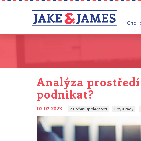
Chci 
Analýza prostředí
podnikat?
02.02.2023
Založení společnosti
Tipy a rady