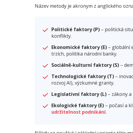
Název metody je akronym z anglického označ
Politické faktory (P)
– politická sit
konflikty.
Ekonomické faktory (E)
– globální 
trzích, politika národní banky.
Sociálně-kulturní faktory (S)
– demo
Technologické faktory (T)
– inovac
rozvoj AI), výzkumné granty.
Legislativní faktory (L)
– zákony a 
Ekologické faktory (E)
– počasí a kl
udržitelnost podnikání
.