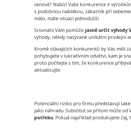
cenově? Nabízí Vaše konkurence k výrobkům n
s podobnou nabídkou, zákazník při sebeme
málo, máte situaci jednodušší.
Srovnání Vám pomůže
jasně určit výhody 
výhody, někdy nazývané unikátní prodejní ar
Kromě stávajících konkurentů by Vás měli zaj
pohybujete v lukrativním odvětví, kam je sn
proto počítejte s tím, že konkurence přibýv
aktualizujte.
Potenciální riziko pro firmu představují tak
jako náhradu. Substitut se přitom může od V
potřebu
. Pokud například produkujete čaj, h