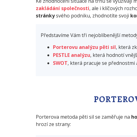
Ke zhodnocení situace na trhu se využívají
zakládání společnosti
, ale i klíčových ro
stránky
svého podniku, zhodnotíte svoji
ko
Představíme Vám tři nejoblíbenější metod
Porterovu analýzu pěti sil
, která 
PESTLE analýzu
, která hodnotí vnější
SWOT
, která pracuje se přednostmi
PORTEROV
Porterova metoda pěti sil se zaměřuje na
ho
hrozí ze strany: