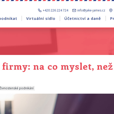
+420 226 224 724
info@jake-james.cz
podnikat
Virtuální sídlo
Účetnictví a daně
P
 firmy: na co myslet, než
Živnostenské podnikání