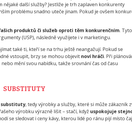
ějaké další služby? Jestliže je trh zaplaven konkurenty
nším problému snadno uteče jinam. Pokud je ovšem konku
Vašich produktů či služeb oproti těm konkurenčním
. Tyto
gumenty (USP), následně využijete i v marketingu.
ímat také ti, kteří se na trhu ještě neangažují. Pokud se
adné vstoupit, brzy se mohou objevit
noví hráči
. Při plánová
á nebo mění svou nabídku, takže srovnání čas od času
SUBSTITUTY
é
substituty
, tedy výrobky a služby, které si může zákazník z
ašeho výrobku výrazně lišit – stačí, když
uspokojuje stejn
odí se sledovat i ceny kávy, kterou lidé po ránu pijí místo čaj