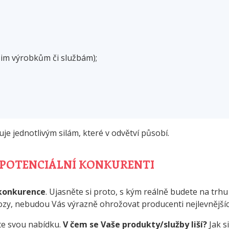
ašim výrobkům či službám);
je jednotlivým silám, které v odvětví působí.
A POTENCIÁLNÍ KONKURENTI
 konkurence
. Ujasněte si proto, s kým reálně budete na trhu
vozy, nebudou Vás výrazně ohrožovat producenti nejlevnějšíc
te svou nabídku.
V čem se Vaše produkty/služby liší?
Jak si