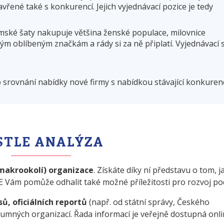
vřené také s konkurencí. Jejich vyjednávací pozice je tedy
ské šaty nakupuje většina ženské populace, milovnice
ým oblíbeným značkám a rády si za ně připlatí. Vyjednávací s
 srovnání nabídky nové firmy s nabídkou stávající konkuren
STLE ANALÝZA
(makrookolí) organizace
. Získáte díky ní představu o tom, j
E Vám pomůže odhalit také možné příležitosti pro rozvoj po
sů, oficiálních reportů
(např. od státní správy, Českého
kumných organizací. Řada informací je veřejně dostupná onli