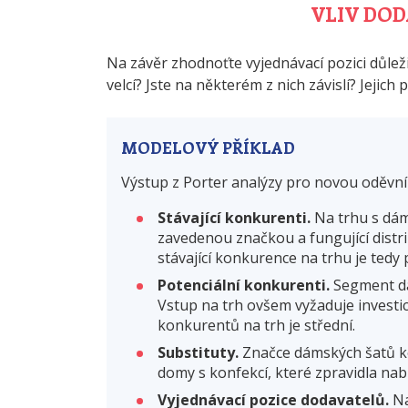
VLIV DO
Na závěr zhodnoťte vyjednávací pozici důle
velcí? Jste na některém z nich závislí? Jejich 
MODELOVÝ PŘÍKLAD
Výstup z Porter analýzy pro novou oděvn
Stávající konkurenti.
Na trhu s dám
zavedenou značkou a fungující distri
stávající konkurence na trhu je ted
Potenciální konkurenti.
Segment dá
Vstup na trh ovšem vyžaduje investic
konkurentů na trh je střední.
Substituty.
Značce dámských šatů kon
domy s konfekcí, které zpravidla nab
Vyjednávací pozice dodavatelů.
Na