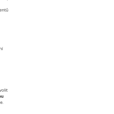
rentů
ní
volit
ou
e.