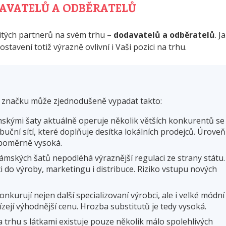
DAVATELŮ A ODBĚRATELŮ
žitých partnerů na svém trhu –
dodavatelů a odběratelů
. J
postavení totiž výrazně ovlivní i Vaši pozici na trhu.
í značku může zjednodušeně vypadat takto:
skými šaty aktuálně operuje několik větších konkurentů se
buční sítí, které doplňuje desítka lokálních prodejců. Úroveň
y poměrně vysoká.
mských šatů nepodléhá výraznější regulaci ze strany státu.
i do výroby, marketingu i distribuce. Riziko vstupu nových
kurují nejen další specializovaní výrobci, ale i velké módní
ízejí výhodnější cenu. Hrozba substitutů je tedy vysoká.
 trhu s látkami existuje pouze několik málo spolehlivých