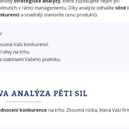
 metody
strategické analýzy
, které zužitkujete nejen při
zhodnutích v rámci managementu. Díky analýze odhalíte
silné 
nkurenci
a snadněji stanovíte cenu produktů.
y:
zkoumá Vaši konkurenci.
 vlivy na trhu.
 a slabinami Vašeho podniku.
A ANALÝZA PĚTI SIL
dnocení konkurence
na trhu. Zkoumá rizika, která Vaší fir