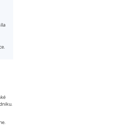
íla
ce.
aké
dniku.
ne.