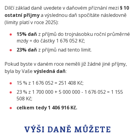
Dílčí základ daně uvedete v daňovém přiznání mezi
§ 10
ostatní příjmy
a výslednou daň spočítáte následovně
(limity platí v roce 2025):
15% daň
z příjmů do trojnásobku roční průměrné
mzdy = do částky 1 676 052 Kč;
23% daň
z příjmů nad tento limit.
Pokud byste v daném roce neměli již žádné jiné příjmy,
byla by Vaše
výsledná daň
:
15 % z 1 676 052 = 251 408 Kč;
23 % z 1 700 000 + 5 000 000 - 1 676 052 = 1 155
508 Kč;
celkem tedy 1 406 916 Kč.
VÝŠI DANĚ MŮŽETE