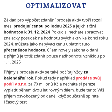
OPTIMALIZOVAT
Základ pro výpočet zdanění prodeje aktiv tvoří rozdíl
mezi
prodejní cenou po lednu 2025
a jejich
tržní
hodnotou k 31. 12. 2024
. Pokud si necháte zpracovat
znalecký posudek na hodnotu svých aktiv ke konci roku
2024, můžete jako nabývací cenu uplatnit tuto
přeceněnou hodnotu
. Cílem novely zákona o dani
z příjmů je totiž zdanit pouze nadhodnotu vzniklou po
1. 1. 2025.
Příjmy z prodeje aktiv se také počítají vždy
za
kalendářní rok
. Pokud tedy například
prodáte svůj
podíl v s.r.o.
za 70 milionů Kč a necháte si peníze
vyplatit během dvou let rovným dílem, bude tento Váš
příjem osvobozený od daně, když současně splníte
i časový test.