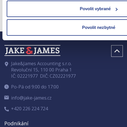
Povolit vybrané
Povolit nezbytné
Jake&James Accounting s.r.o.
Revoluční 15, 110 00 Praha 1
IČ: 02221977
DIČ: CZ02221977
Po-Pá od 9:00 do 17:00
info@jake-james.cz
+420 226 224 724
Podnikání