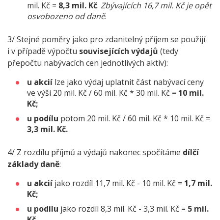
mil. Kč =
8,3 mil. Kč
.
Zbývajících 16,7 mil. Kč je opět
osvobozeno od daně
.
3/ Stejné poměry jako pro zdanitelný příjem se použijí
i v případě výpočtu
souvisejících výdajů
(tedy
přepočtu nabývacích cen jednotlivých aktiv):
u akcií
lze jako výdaj uplatnit část nabývací ceny
ve výši 20 mil. Kč / 60 mil. Kč * 30 mil. Kč =
10 mil.
Kč;
u podílu
potom 20 mil. Kč / 60 mil. Kč * 10 mil. Kč =
3,3 mil. Kč.
4/ Z rozdílu příjmů a výdajů nakonec spočítáme
dílčí
základy daně
:
u akcií
jako rozdíl 11,7 mil. Kč - 10 mil. Kč =
1,7 mil.
Kč;
u podílu
jako rozdíl 8,3 mil. Kč - 3,3 mil. Kč =
5 mil.
Kč.