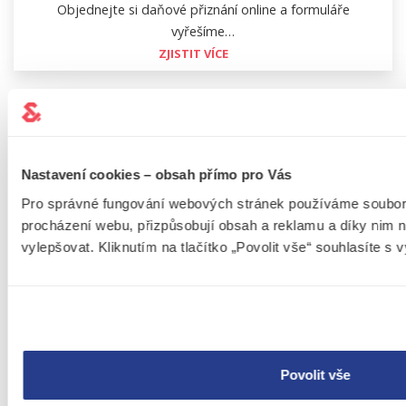
Objednejte si daňové přiznání online a formuláře
vyřešíme…
ZJISTIT VÍCE
MOHLO BY VÁS TAKÉ
Nastavení cookies – obsah přímo pro Vás
ZAJÍMAT
Pro správné fungování webových stránek používáme soubor
procházení webu, přizpůsobují obsah a reklamu a díky nim
vylepšovat. Kliknutím na tlačítko „Povolit vše“ souhlasíte s
ÚČETNICTVÍ A DANĚ
5 MINUT
Progresivní daň v České republice: jak
funguje a koho se týká?
Máte nadstandardní příjmy a chcete vědět,
Zpět
Da
kolik reálně odvádíte na daních? Vysvětlíme
Vám, jak aktuálně fungují daňová pásma a
ukážeme konkrétní příklad výpočtu, kolik Vám
Povolit vše
po progresivním zdanění skutečně zůstane. …