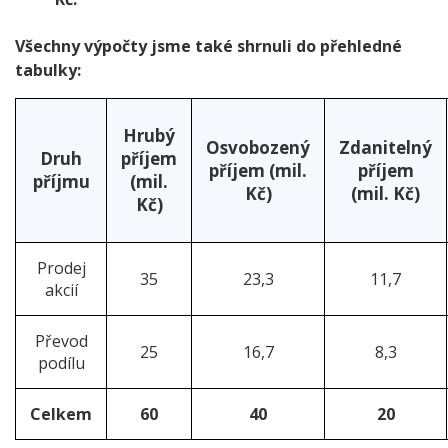
Všechny výpočty jsme také shrnuli do přehledné
tabulky:
Hrubý
Osvobozený
Zdanitelný
Druh
příjem
příjem (mil.
příjem
příjmu
(mil.
Kč)
(mil. Kč)
Kč)
Prodej
35
23,3
11,7
akcií
Převod
25
16,7
8,3
podílu
Celkem
60
40
20