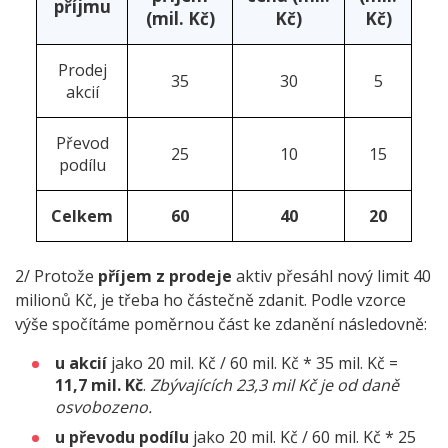
příjmu
(mil. Kč)
Kč)
Kč)
Prodej
35
30
5
akcií
Převod
25
10
15
podílu
Celkem
60
40
20
2/ Protože
příjem z prodeje
aktiv přesáhl nový limit 40
milionů Kč, je třeba ho částečně zdanit. Podle vzorce
výše spočítáme poměrnou část ke zdanění následovně:
u akcií
jako 20 mil. Kč / 60 mil. Kč * 35 mil. Kč =
11,7 mil. Kč
.
Zbývajících 23,3 mil Kč je od daně
osvobozeno.
u převodu podílu
jako 20 mil. Kč / 60 mil. Kč * 25