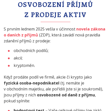
OSVOBOZENÍ
PŘÍJMŮ
Z PRODEJE AKTIV
S prvním lednem 2025 vešla v účinnost
novela zákona
o daních z příjmů
(ZDP), která zavádí nová pravidla
zdanění příjmů z prodeje:
obchodních podílů;
akcií;
kryptoměn.
Když prodáte podíl ve firmě, akcie či krypto jako
fyzická osoba-nepodnikatel
(tj. nemáte je
v obchodním majetku, ale pořídili jste si je soukromě),
jsou příjmy z nich
osvobozené od daně z příjmu
,
pokud splníte:
hodnotový test
– Vaše celkové příjmy (ne zisk)