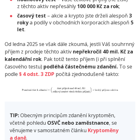
z těchto aktiv nepřesáhly
100 000 Kč za rok
;
časový test
– akcie a krypto jste drželi alespoň
3
roky
a podíly v obchodních korporacích alespoň
5
let
.
Od ledna 2025 se však dále zkoumá, jestli Váš souhrnný
příjem z prodeje těchto aktiv
nepřekročil 40 mil. Kč za
kalendářní rok
. Pak totiž tento příjem (i při splnění
časového testu)
podléhá částečnému zdanění.
To se
podle
§ 4 odst. 3 ZDP
počítá zjednodušeně takto:
TIP:
Obecným principům zdanění kryptoměn,
včetně pohledu
OSVČ nebo zaměstnance
, se
věnujeme v samostatném článku
Kryptoměny
a daně
.