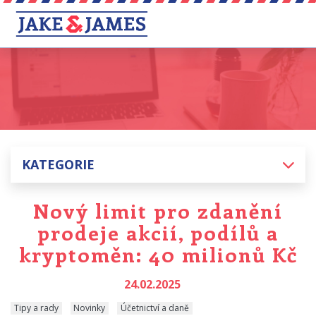
KATEGORIE
Nový limit pro zdanění
prodeje akcií, podílů a
kryptoměn: 40 milionů Kč
24.02.2025
Tipy a rady
Novinky
Účetnictví a daně