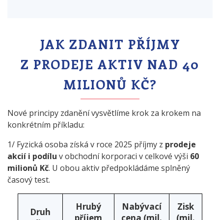
JAK ZDANIT PŘÍJMY
Z PRODEJE AKTIV
NAD 40
MILIONŮ KČ?
Nové principy zdanění vysvětlíme krok za krokem na
konkrétním příkladu:
1/ Fyzická osoba získá v roce 2025 příjmy z
prodeje
akcií i podílu
v obchodní korporaci v celkové výši
60
milionů Kč
. U obou aktiv předpokládáme splněný
časový test.
Hrubý
Nabývací
Zisk
Druh
příjem
cena (mil.
(mil.