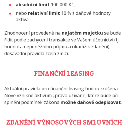
absolutní limit
100 000 Kč,
nebo
relativní limit
10 % z daňové hodnoty
aktiva.
Zhodnocení provedené na
najatém majetku
se bude
řídit podle zachycení transakce ve Vašem účetnictví (tj.
hodnota nepeněžního příjmu a okamžik zdanění),
dosavadní pravidla zcela zmizí.
FINANČNÍ LEASING
Aktuální pravidla pro finanční leasing budou zrušena.
Nově vznikne aktivum „právo užívání“, které bude při
splnění podmínek zákona
možné daňově odepisovat
.
ZDANĚNÍ VÝNOSOVÝCH SMLUVNÍCH