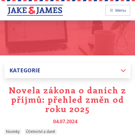
Menu
KATEGORIE
Novela zákona o daních z
příjmů: přehled změn od
roku 2025
04.07.2024
Novinky
Účetnictví a daně