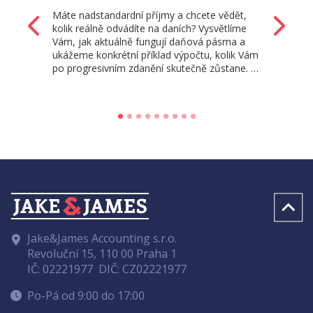
Máte nadstandardní příjmy a chcete vědět,
Zpět
Da
kolik reálně odvádíte na daních? Vysvětlíme
Vám, jak aktuálně fungují daňová pásma a
ukážeme konkrétní příklad výpočtu, kolik Vám
po progresivním zdanění skutečně zůstane. …
Jake&James Accounting s.r.o.
Revoluční 15, 110 00 Praha 1
IČ: 02221977
DIČ: CZ02221977
Po-Pá od 9:00 do 17:00