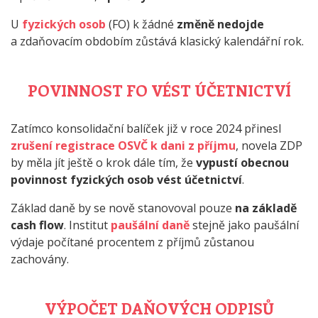
U
fyzických osob
(FO) k žádné
změně nedojde
a zdaňovacím obdobím zůstává klasický kalendářní rok.
POVINNOST FO VÉST ÚČETNICTVÍ
Zatímco konsolidační balíček již v roce 2024 přinesl
zrušení registrace OSVČ k dani z příjmu
, novela ZDP
by měla jít ještě o krok dále tím, že
vypustí obecnou
povinnost fyzických osob vést účetnictví
.
Základ daně by se nově stanovoval pouze
na základě
cash flow
. Institut
paušální daně
stejně jako paušální
výdaje počítané procentem z příjmů zůstanou
zachovány.
VÝPOČET DAŇOVÝCH ODPISŮ