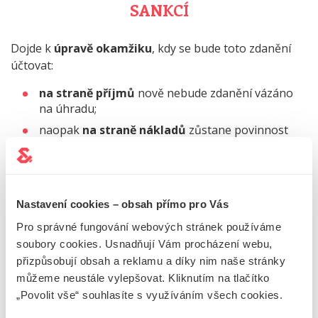
SANKCÍ
Dojde k
úpravě okamžiku
, kdy se bude toto zdanění
účtovat:
na straně příjmů
nově nebude zdanění vázáno
na úhradu;
naopak
na straně nákladů
zůstane povinnost
sankci uhradit, aby byla daňově uznatelným
nákladem.
Nastavení cookies – obsah přímo pro Vás
DAŇOVÁ UZNATELNOST PLATEB NA
Pro správné fungování webových stránek používáme
SOCIÁLNÍ A ZDRAVOTNÍ POJIŠTĚNÍ
soubory cookies. Usnadňují Vám procházení webu,
přizpůsobují obsah a reklamu a díky nim naše stránky
Zruší se
vazba mezi daňovou uznatelností
plateb na
můžeme neustále vylepšovat. Kliknutím na tlačítko
sociální a zdravotní pojištění
a jejich úhradou
– nyní
„Povolit vše“ souhlasíte s využíváním všech cookies.
platí limit v délce jednoho měsíce po skončení