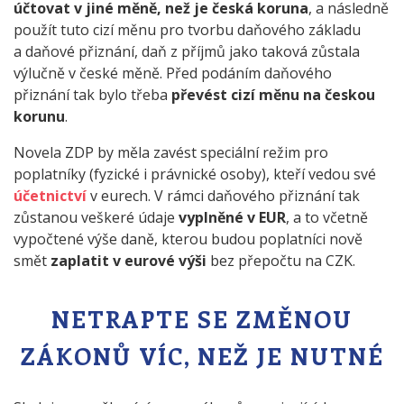
účtovat v jiné měně, než je česká koruna
, a následně
použít tuto cizí měnu pro tvorbu daňového základu
a daňové přiznání, daň z příjmů jako taková zůstala
výlučně v české měně. Před podáním daňového
přiznání tak bylo třeba
převést cizí měnu na českou
korunu
.
Novela ZDP by měla zavést speciální režim pro
poplatníky (fyzické i právnické osoby), kteří vedou své
účetnictví
v eurech. V rámci daňového přiznání tak
zůstanou veškeré údaje
vyplněné v EUR
, a to včetně
vypočtené výše daně, kterou budou poplatníci nově
smět
zaplatit v eurové výši
bez přepočtu na CZK.
NETRAPTE SE ZMĚNOU
ZÁKONŮ VÍC, NEŽ JE NUTNÉ