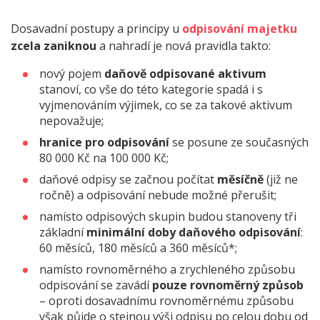
Dosavadní postupy a principy u
odpisování majetku
zcela zaniknou
a nahradí je nová pravidla takto:
nový pojem
daňově odpisované aktivum
stanoví, co vše do této kategorie spadá i s
vyjmenováním výjimek, co se za takové aktivum
nepovažuje;
hranice pro odpisování
se posune ze současných
80 000 Kč na 100 000 Kč;
daňové odpisy se začnou počítat
měsíčně
(již ne
ročně) a odpisování nebude možné přerušit;
namísto odpisových skupin budou stanoveny tři
základní
minimální doby daňového odpisování
:
60 měsíců, 180 měsíců a 360 měsíců*;
namísto rovnoměrného a zrychleného způsobu
odpisování se zavádí
pouze rovnoměrný způsob
– oproti dosavadnímu rovnoměrnému způsobu
však půjde o stejnou výši odpisu po celou dobu od