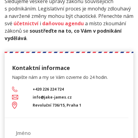
Sledujeme veškeré úpravy zákonů souvisejících
s podnikáním. Legislativní proces je mnohdy zdlouhavý
a navržené změny mohou být chaotické. Přenechte nám
své
účetnictví
i
daňovou agendu
a místo zkoumání
zákonů se
soustřeďte na to, co Vám v podnikání
vydělává
.
Kontaktní informace
Napište nám a my se Vám
ozveme do 24 hodin.
+420 226 224 724
info@jake-james.cz
Revoluční 736/15, Praha 1
Jméno