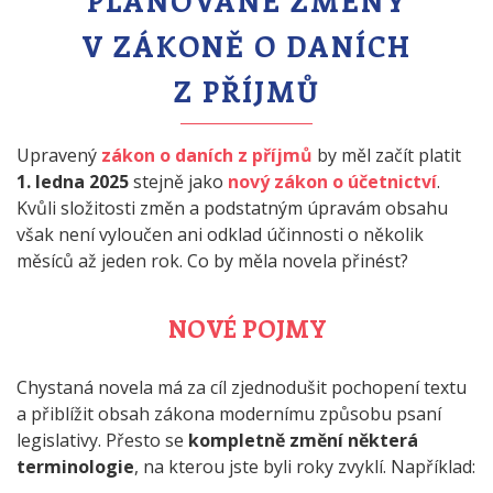
PLÁNOVANÉ ZMĚNY
V ZÁKONĚ O DANÍCH
Z PŘÍJMŮ
Upravený
zákon o daních z příjmů
by měl začít platit
1. ledna 2025
stejně jako
nový zákon o účetnictví
.
Kvůli složitosti změn a podstatným úpravám obsahu
však není vyloučen ani odklad účinnosti o několik
měsíců až jeden rok. Co by měla novela přinést?
NOVÉ POJMY
Chystaná novela má za cíl zjednodušit pochopení textu
a přiblížit obsah zákona modernímu způsobu psaní
legislativy. Přesto se
kompletně změní některá
terminologie
, na kterou jste byli roky zvyklí. Například: