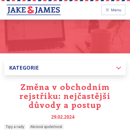
Menu
KATEGORIE
Změna v obchodním
rejstříku: nejčastější
důvody a postup
29.02.2024
Tipy a rady
Akciová společnost