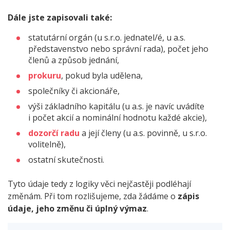
Dále jste zapisovali také:
statutární orgán (u s.r.o. jednatel/é, u a.s.
představenstvo nebo správní rada), počet jeho
členů a způsob jednání,
prokuru
, pokud byla udělena,
společníky či akcionáře,
výši základního kapitálu (u a.s. je navíc uvádíte
i počet akcií a nominální hodnotu každé akcie),
dozorčí radu
a její členy (u a.s. povinně, u s.r.o.
volitelně),
ostatní skutečnosti.
Tyto údaje tedy z logiky věci nejčastěji podléhají
změnám. Při tom rozlišujeme, zda žádáme o
zápis
údaje, jeho změnu či úplný výmaz
.