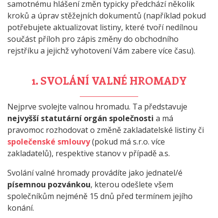
samotnému hlášení změn typicky předchází několik
kroků a úprav stěžejních dokumentů (například pokud
potřebujete aktualizovat listiny, které tvoří nedílnou
součást příloh pro zápis změny do obchodního
rejstříku a jejichž vyhotovení Vám zabere více času).
1. SVOLÁNÍ VALNÉ HROMADY
Nejprve svolejte valnou hromadu. Ta představuje
nejvyšší statutární orgán společnosti
a má
pravomoc rozhodovat o změně zakladatelské listiny či
společenské smlouvy
(pokud má s.r.o. více
zakladatelů), respektive stanov v případě a.s.
Svolání valné hromady provádíte jako jednatel/é
písemnou pozvánkou
, kterou odešlete všem
společníkům nejméně 15 dnů před termínem jejího
konání.