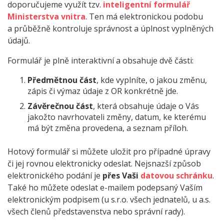
doporučujeme využít tzv.
inteligentní formulář
Ministerstva vnitra
. Ten má elektronickou podobu
a průběžně kontroluje správnost a úplnost vyplněných
údajů.
Formulář je plně interaktivní a obsahuje dvě části:
Předmětnou část
, kde vyplníte, o jakou změnu,
zápis či výmaz údaje z OR konkrétně jde.
Závěrečnou část
, která obsahuje údaje o Vás
jakožto navrhovateli změny, datum, ke kterému
má být změna provedena, a seznam příloh.
Hotový formulář si můžete uložit pro případné úpravy
či jej rovnou elektronicky odeslat. Nejsnazší způsob
elektronického podání je
přes Vaši
datovou schránku
.
Také ho můžete odeslat e-mailem podepsaný Vaším
elektronickým podpisem (u s.r.o. všech jednatelů, u a.s.
všech členů představenstva nebo správní rady).