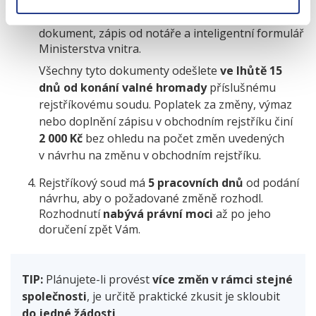
Následně použijete změněný zakladatelský
dokument, zápis od notáře a inteligentní formulář
Ministerstva vnitra.
Všechny tyto dokumenty odešlete
ve lhůtě 15
dnů od konání valné hromady
příslušnému
rejstříkovému soudu. Poplatek za změny, výmaz
nebo doplnění zápisu v obchodním rejstříku činí
2 000 Kč
bez ohledu na počet změn uvedených
v návrhu na změnu v obchodním rejstříku.
Rejstříkový soud má
5 pracovních dnů
od podání
návrhu, aby o požadované změně rozhodl.
Rozhodnutí
nabývá právní moci
až po jeho
doručení zpět Vám.
TIP:
Plánujete-li provést
více změn v rámci stejné
společnosti
, je určitě praktické zkusit je skloubit
do jedné žádosti
.