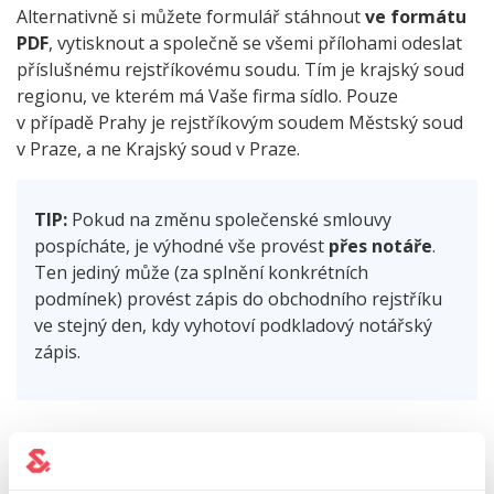
Alternativně si můžete formulář stáhnout
ve formátu
PDF
, vytisknout a společně se všemi přílohami odeslat
příslušnému rejstříkovému soudu. Tím je krajský soud
regionu, ve kterém má Vaše firma sídlo. Pouze
v případě Prahy je rejstříkovým soudem Městský soud
v Praze, a ne Krajský soud v Praze.
TIP:
Pokud na změnu společenské smlouvy
pospícháte, je výhodné vše provést
přes notáře
.
Ten jediný může (za splnění konkrétních
podmínek) provést zápis do obchodního rejstříku
ve stejný den, kdy vyhotoví podkladový notářský
zápis.
LHŮTY, POPLATKY