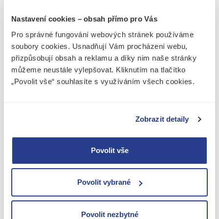
A SHRNUTÍ POSTUPU
Nastavení cookies – obsah přímo pro Vás
ZMĚNY V OR
Pro správné fungování webových stránek používáme
soubory cookies. Usnadňují Vám procházení webu,
Pokud plánujete změnu ve svém podnikání, jako
přizpůsobují obsah a reklamu a díky nim naše stránky
například změnu sídla, názvu, změnu ve skladbě
můžeme neustále vylepšovat. Kliknutím na tlačítko
společníků či členů dozorčí rady, případně zvýšení
„Povolit vše“ souhlasíte s využíváním všech cookies.
základního kapitálu nebo naopak vstup do
likvidace, začněte
svoláním valné hromady
.
Pozvánku na valnou hromadu rozešlete
nejméně
Zobrazit detaily
15 dnů
před jejím konáním a nezapomeňte na
notáře
.
Povolit vše
Notář od Vás bude před zasedáním valné
hromady potřebovat aktuální výpis z OR,
zakladatelský dokument a průkazy totožnosti
Povolit vybrané
všech společníků.
Dokumenty notáři pošlete maximálně
5
pracovních dnů
před termínem valné hromady.
Povolit nezbytné