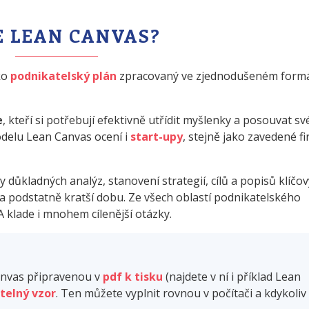
E LEAN CANVAS?
ko
podnikatelský plán
zpracovaný ve zjednodušeném form
e
, kteří si potřebují efektivně utřídit myšlenky a posouvat sv
delu Lean Canvas ocení i
start-upy
, stejně jako zavedené fi
 důkladných analýz, stanovení strategií, cílů a popisů klíčo
a podstatně kratší dobu. Ze všech oblastí podnikatelského
 A klade i mnohem cílenější otázky.
anvas připravenou v
pdf k tisku
(najdete v ní i příklad Lean
telný vzor
. Ten můžete vyplnit rovnou v počítači a kdykoliv