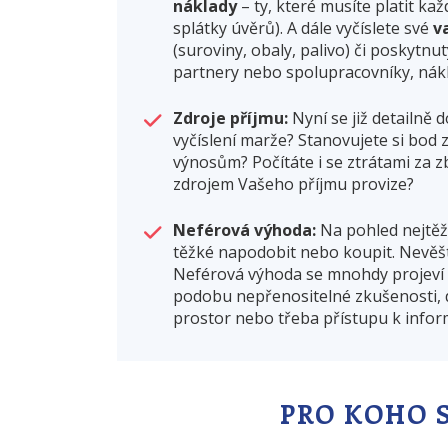
náklady
– ty, které musíte platit kaž
splátky úvěrů). A dále vyčíslete své
v
(suroviny, obaly, palivo) či poskytnu
partnery nebo spolupracovníky, nák
Zdroje příjmu:
Nyní se již detailně
vyčíslení marže? Stanovujete si bod zl
výnosům? Počítáte i se ztrátami za z
zdrojem Vašeho příjmu provize?
Neférová výhoda:
Na pohled nejtěž
těžké napodobit nebo koupit. Nevěšt
Neférová výhoda se mnohdy projeví 
podobu nepřenositelné zkušenosti, da
prostor nebo třeba přístupu k infor
PRO KOHO 