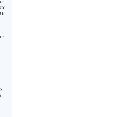
u si
at?
ta
bek
e
o
h