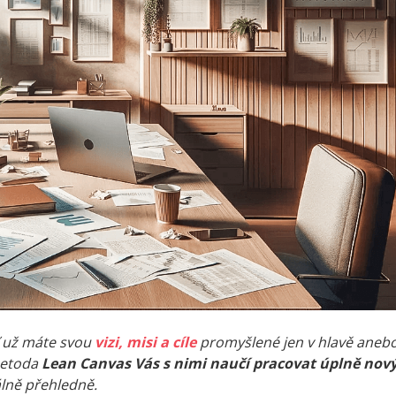
ť už máte svou
vizi, misi a cíle
promyšlené jen v hlavě aneb
metoda
Lean Canvas Vás s nimi naučí pracovat úplně no
álně přehledně.