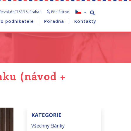
Revoluční 763/15, Praha 1
Přihlásit se
ro podnikatele
Poradna
Kontakty
nku (návod +
KATEGORIE
Všechny články