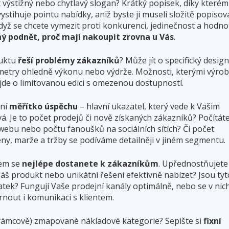
výstižný nebo chytlavý slogan? Krátký popisek, díky kterém
stihuje pointu nabídky, aniž byste ji museli složitě popisov
dyž se chcete vymezit proti konkurenci, jedinečnost a hodno
ný podnět, proč mají nakoupit zrovna u Vás
.
duktu
řeší problémy zákazníků
? Může jít o specifický design
metry ohledně výkonu nebo výdrže. Možnosti, kterými výro
e jde o limitovanou edici s omezenou dostupností.
tní
měřítko úspěchu
– hlavní ukazatel, který vede k Vašim
. Je to počet prodejů či nově získaných zákazníků? Počítát
webu nebo počtu fanoušků na sociálních sítích? Či počet
 ceny, marže a tržby se podíváme detailněji v jiném segmentu.
em se
nejlépe dostanete k zákazníkům
. Upřednostňujete
Váš produkt nebo unikátní řešení efektivně nabízet? Jsou tyt
atek? Fungují Vaše prodejní kanály optimálně, nebo se v nic
hrnout i komunikaci s klientem.
ámcově) zmapované nákladové kategorie? Sepište si
fixní