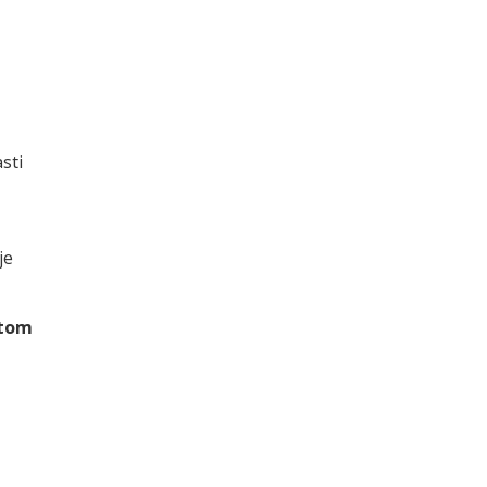
sti
je
itom