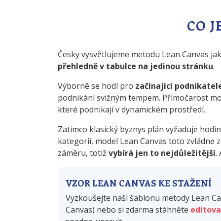
CO J
Česky vysvětlujeme metodu Lean Canvas ja
přehledně v tabulce na jedinou stránku
.
Výborně se hodí pro
začínající podnikatel
podnikání svižným tempem. Přímočarost mo
které podnikají v dynamickém prostředí.
Zatímco klasický byznys plán vyžaduje hodiny
kategorií, model Lean Canvas toto zvládne z
záměru, totiž
vybírá jen to nejdůležitější
.
VZOR LEAN CANVAS KE STAŽENÍ
Vyzkoušejte naši šablonu metody Lean C
Canvas) nebo si zdarma stáhněte
editova