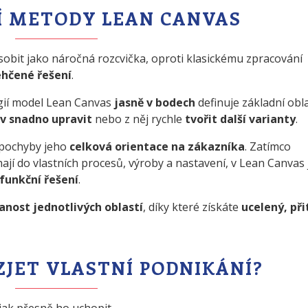
 METODY LEAN CANVAS
bit jako náročná rozcvička, oproti klasickému zpracování
ehčené řešení
.
egií model Lean Canvas
jasně v bodech
definuje základní obla
v snadno upravit
nebo z něj rychle
tvořit další varianty
.
zpochyby jeho
celková orientace na zákazníka
. Zatímco
ají do vlastních procesů, výroby a nastavení, v Lean Canvas 
 funkční řešení
.
anost jednotlivých oblastí
, díky které získáte
ucelený, př
ZJET VLASTNÍ PODNIKÁNÍ?
jak přesně ho uchopit.