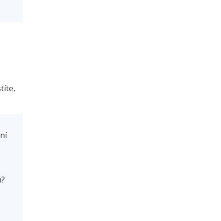
títe,
tní
n?