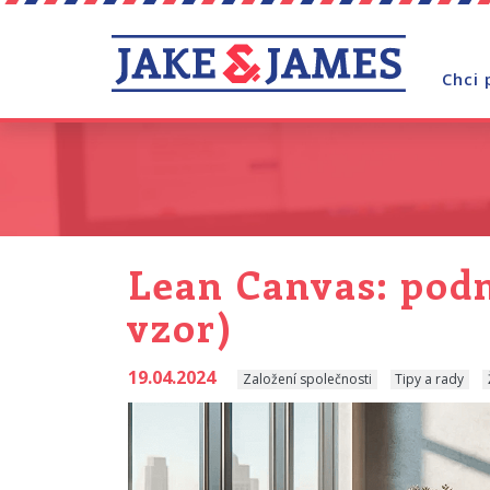
Chci 
Lean Canvas: podn
vzor)
19.04.2024
Založení společnosti
Tipy a rady