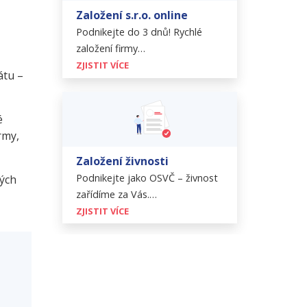
Založení s.r.o. online
Podnikejte do 3 dnů! Rychlé
založení firmy…
ZJISTIT VÍCE
átu –
é
rmy,
Založení živnosti
Podnikejte jako OSVČ – živnost
vých
zařídíme za Vás.…
ZJISTIT VÍCE