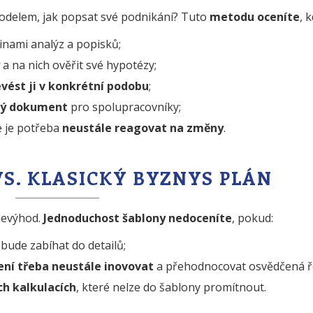
modelem, jak popsat své podnikání? Tuto
metodu oceníte
, 
nami analýz a popisků;
a na nich ověřit své hypotézy;
vést ji v konkrétní podobu
;
ný dokument
pro spolupracovníky;
e je potřeba
neustále reagovat na změny
.
S. KLASICKÝ BYZNYS PLÁN
nevýhod.
Jednoduchost šablony nedoceníte
, pokud:
ý bude zabíhat do detailů;
ení třeba neustále inovovat
a přehodnocovat osvědčená ř
ch kalkulacích
, které nelze do šablony promítnout.