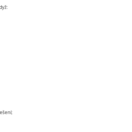
když:
ešení;