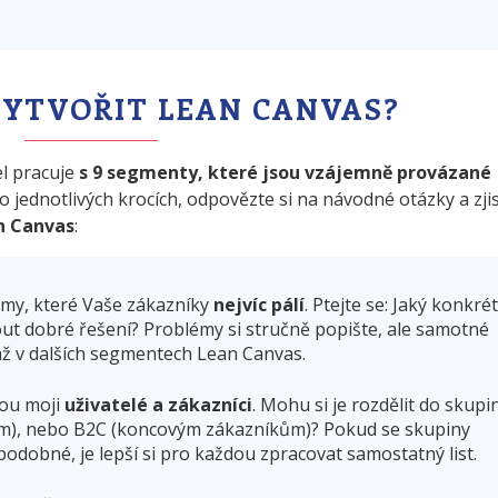
VYTVOŘIT LEAN CANVAS?
el pracuje
s 9 segmenty, které jsou vzájemně provázané
o jednotlivých krocích, odpovězte si na návodné otázky a zjis
n Canvas
:
émy, které Vaše zákazníky
nejvíc pálí
. Ptejte se: Jaký konkré
ut dobré řešení? Problémy si stručně popište, ale samotné
ž v dalších segmentech Lean Canvas.
ou moji
uživatelé a zákazníci
. Mohu si je rozdělit do skupi
ám), nebo B2C (koncovým zákazníkům)? Pokud se skupiny
u podobné, je lepší si pro každou zpracovat samostatný list.