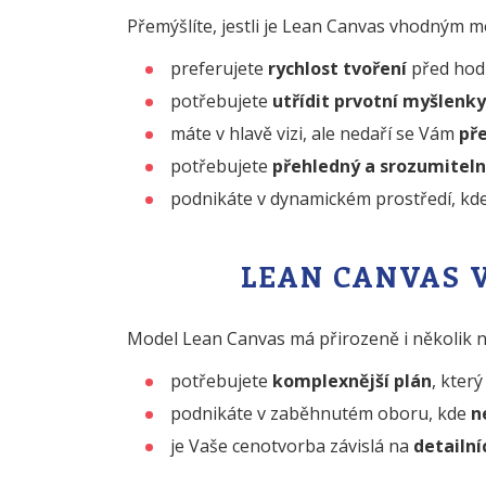
Přemýšlíte, jestli je Lean Canvas vhodným 
preferujete
rychlost tvoření
před hodi
potřebujete
utřídit prvotní myšlenky
máte v hlavě vizi, ale nedaří se Vám
pře
potřebujete
přehledný a srozumitel
podnikáte v dynamickém prostředí, kd
LEAN CANVAS V
Model Lean Canvas má přirozeně i několik 
potřebujete
komplexnější plán
, kter
podnikáte v zaběhnutém oboru, kde
n
je Vaše cenotvorba závislá na
detailní