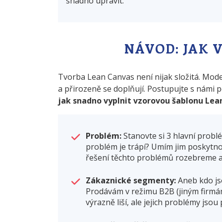
snadno upravit.
NÁVOD: JAK 
Tvorba Lean Canvas není nijak složitá. Mod
a přirozeně se doplňují. Postupujte s námi p
jak snadno vyplnit vzorovou šablonu Lea
Problém:
Stanovte si 3 hlavní probl
problém je trápí? Umím jim poskytno
řešení těchto problémů rozebreme a
Zákaznické segmenty:
Aneb kdo js
Prodávám v režimu B2B (jiným firm
výrazně liší, ale jejich problémy jso