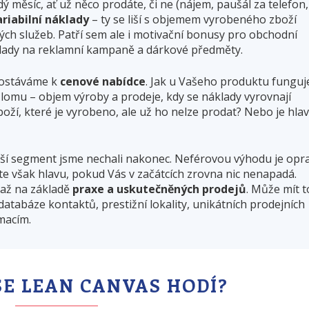
dý měsíc, ať už něco prodáte, či ne (nájem, paušál za telefon,
ariabilní náklady
– ty se liší s objemem vyrobeného zboží
tých služeb. Patří sem ale i motivační bonusy pro obchodní
lady na reklamní kampaně a dárkové předměty.
 dostáváme k
cenové nabídce
. Jak u Vašeho produktu funguj
omu –⁠⁠⁠⁠⁠ objem výroby a prodeje, kdy se náklady vyrovnají
boží, které je vyrobeno, ale už ho nelze prodat? Nebo je hla
ší segment jsme nechali nakonec. Neférovou výhodu je opr
e však hlavu, pokud Vás v začátcích zrovna nic nenapadá.
až na základě
praxe a uskutečněných prodejů
. Může mít t
tabáze kontaktů, prestižní lokality, unikátních prodejních
macím.
SE LEAN CANVAS HODÍ?