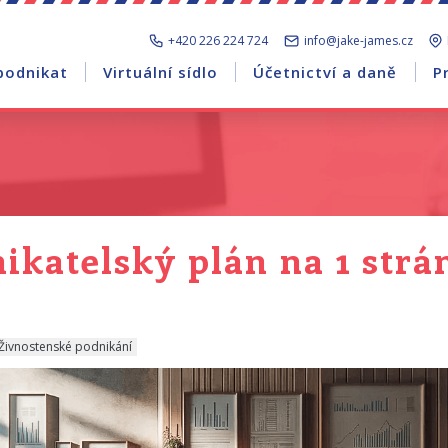
+420 226 224 724
info@jake-james.cz
podnikat
Virtuální sídlo
Účetnictví a daně
P
ikatelský plán na 1 strá
Živnostenské podnikání