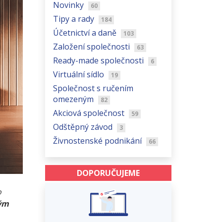
Novinky
60
Tipy a rady
184
Účetnictví a daně
103
Založení společnosti
63
Ready-made společnosti
6
Virtuální sídlo
19
Společnost s ručením
omezeným
82
Akciová společnost
59
Odštěpný závod
3
Živnostenské podnikání
66
DOPORUČUJEME
o
vým