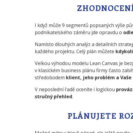
ZHODNOCENÍ
I když může 9 segmentů popsaných výše půso
podnikatelského záměru jde opravdu o
odl
Namísto dlouhých analýz a detailních strat
každého projektu. Celý plán můžete
kdykoli
Velkou výhodou modelu Lean Canvas je be
v klasickém business plánu firmy často zabíh
středobodem
klient, jeho problém a Vaše
V neposlední řadě oceníte i logickou
prováz
stručný přehled
.
PLÁNUJETE RO
Možná máte v hlavě nápad, ale ještě nevíte, 