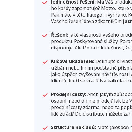
Jedinečnost řešení:
Má Váš produkt 
ho každý zapamatuje? Motto, které vy
Pak máte v této kategorii vyhráno. K
Vašeho řešení dává zákazníkům
jas
Řešení:
Jaké vlastnosti Vašeho pro
produktu. Poskytované služby. Para
disponuje. Ale třeba i skutečnost, ž
Klíčové ukazatele:
Definujte si vlas
tržbám nebo k nim podstatně přispívá
jako úspěch zvyšování návštěvnosti 
klientů, kteří se vrací? Na kalkulaci
Prodejní cesty:
Aneb jakým způsob
osobní, nebo online prodej? Jak lze 
prodejní cesty zdarma, nebo za popl
lidé ztrácí? Do distribuce můžete za
Struktura nákladů:
Máte (alespoň r