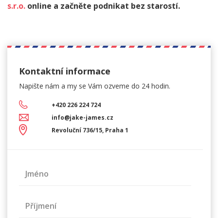
s.r.o.
online a začněte podnikat bez starostí.
Kontaktní informace
Napište nám a my se Vám
ozveme do 24 hodin.
+420 226 224 724
info@jake-james.cz
Revoluční 736/15, Praha 1
Jméno
Příjmení