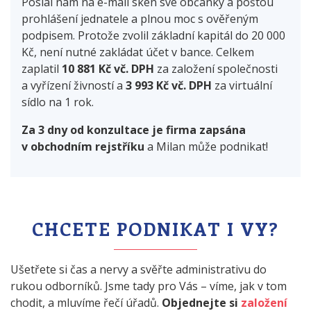
Poslal nám na e-mail sken své občanky a poštou
prohlášení jednatele a plnou moc s ověřeným
podpisem. Protože zvolil základní kapitál do 20 000
Kč, není nutné zakládat účet v bance. Celkem
zaplatil
10 881 Kč vč. DPH
za založení společnosti
a vyřízení živností a
3 993 Kč vč. DPH
za virtuální
sídlo na 1 rok.
Za 3 dny od konzultace je firma zapsána
v obchodním rejstříku
a Milan může podnikat!
CHCETE PODNIKAT I VY?
Ušetřete si čas a nervy a svěřte administrativu do
rukou odborníků. Jsme tady pro Vás – víme, jak v tom
chodit, a mluvíme řečí úřadů.
Objednejte si
založení