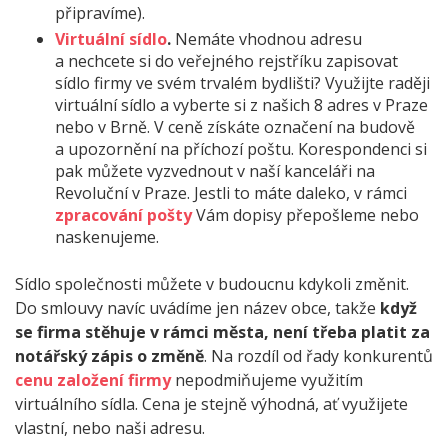
připravíme).
Virtuální sídlo
.
Nemáte vhodnou adresu
a nechcete si do veřejného rejstříku zapisovat
sídlo firmy ve svém trvalém bydlišti? Využijte raději
virtuální sídlo a vyberte si z našich 8 adres v Praze
nebo v Brně. V ceně získáte označení na budově
a upozornění na příchozí poštu. Korespondenci si
pak můžete vyzvednout v naší kanceláři na
Revoluční v Praze. Jestli to máte daleko, v rámci
zpracování pošty
Vám dopisy přepošleme nebo
naskenujeme.
Sídlo společnosti můžete v budoucnu kdykoli změnit.
Do smlouvy navíc uvádíme jen název obce, takže
když
se firma stěhuje v rámci města, není třeba platit za
notářský zápis o změně
. Na rozdíl od řady konkurentů
cenu založení firmy
nepodmiňujeme využitím
virtuálního sídla. Cena je stejně výhodná, ať využijete
vlastní, nebo naši adresu.