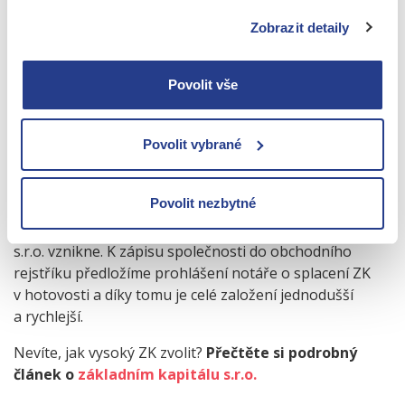
Částku si zvolíte podle vlastního uvážení, minimální
výše u společnosti s ručením omezeným činí
1 Kč za
Zobrazit detaily
každého společníka
.
V případě
základního kapitálu nad 20 000 Kč
musíte
Povolit vše
vklady poslat na firemní bankovní účet. Následně Vám
banka vystaví potvrzení o složení základního kapitálu
Povolit vybrané
a to je nutné nám doložit pro účely zápisu firmy do
obchodního rejstříku.
Povolit nezbytné
Pokud si stanovíte
základní kapitál do 20 000 Kč
, není
třeba otevírat firemní bankovní účet předtím, než Vaše
s.r.o. vznikne. K zápisu společnosti do obchodního
rejstříku předložíme prohlášení notáře o splacení ZK
v hotovosti a díky tomu je celé založení jednodušší
a rychlejší.
Nevíte, jak vysoký ZK zvolit?
Přečtěte si podrobný
článek o
základním kapitálu s.r.o.