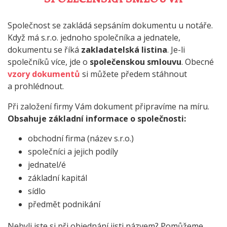
Společnost se zakládá sepsáním dokumentu u notáře.
Když má s.r.o. jednoho společníka a jednatele,
dokumentu se říká
zakladatelská listina
. Je-li
společníků více, jde o
společenskou smlouvu
. Obecné
vzory dokumentů
si můžete předem stáhnout
a prohlédnout.
Při založení firmy Vám dokument připravíme na míru.
Obsahuje základní informace o společnosti:
obchodní firma (název s.r.o.)
společníci a jejich podíly
jednatel/é
základní kapitál
sídlo
předmět podnikání
Nebyli jste si při objednání jisti názvem? Pomůžeme