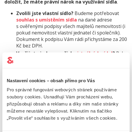
doložit, že máte právní nárok na využívání sídla
.
Zvolili jste vlastní sídlo?
Budeme potřebovat
souhlas s umístěním sídla
na dané adrese
s ověřenými podpisy všech majitelů nemovitosti (i
pokud nemovitost vlastní jednatel či společník).
Dokument k podpisu Vám rádi přichystáme za 200
Kč bez DPH.
Využijete jedno z našich
virtuálních sídel
?
Pak
nemusíte nic řešit, dokumenty připravíme za Vás.
Nastavení cookies – obsah přímo pro Vás
VÝŠE ZÁKLADNÍHO KAPITÁLU
Pro správné fungování webových stránek používáme
A BANKOVNÍ ÚČET
soubory cookies. Usnadňují Vám procházení webu,
přizpůsobují obsah a reklamu a díky nim naše stránky
můžeme neustále vylepšovat. Kliknutím na tlačítko
Základní kapitál představuje
hodnotu vkladů
„Povolit vše“ souhlasíte s využíváním všech cookies.
společníků do nově vznikající firmy
. Obvykle se z něj
hradí náklady na založení firmy a jiné vstupní náklady.