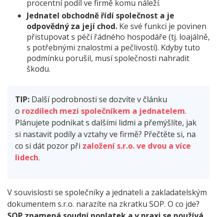
procentní podíl ve firmě komu náleží.
Jednatel obchodně řídí společnost a je
odpovědný za její chod.
Ke své funkci je povinen
přistupovat s péčí řádného hospodáře (tj. loajálně,
s potřebnými znalostmi a pečlivostí). Kdyby tuto
podmínku porušil, musí společnosti nahradit
škodu.
TIP:
Další podrobnosti se dozvíte v článku
o
rozdílech mezi společníkem a jednatelem
.
Plánujete podnikat s dalšími lidmi a přemýšlíte, jak
si nastavit podíly a vztahy ve firmě? Přečtěte si, na
co si dát pozor při
založení s.r.o. ve dvou a více
lidech
.
V souvislosti se společníky a jednateli a zakladatelským
dokumentem s.r.o. narazíte na zkratku SOP. O co jde?
SOP znamená soudní poplatek a v praxi se používá