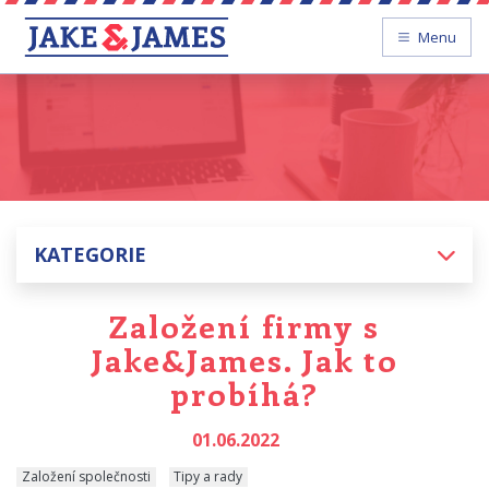
Menu
KATEGORIE
Založení firmy s
Jake&James. Jak to
probíhá?
01.06.2022
Založení společnosti
Tipy a rady