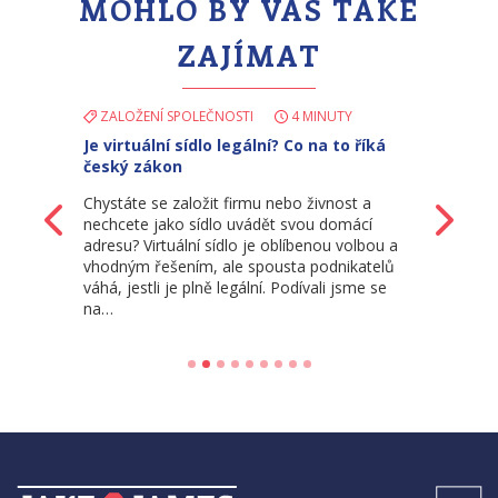
MOHLO BY VÁS TAKÉ
ZAJÍMAT
ZALOŽENÍ SPOLEČNOSTI
4 MINUTY
Je virtuální sídlo legální? Co na to říká
český zákon
Chystáte se založit firmu nebo živnost a
Zpět
Da
nechcete jako sídlo uvádět svou domácí
adresu? Virtuální sídlo je oblíbenou volbou a
vhodným řešením, ale spousta podnikatelů
váhá, jestli je plně legální. Podívali jsme se
na…