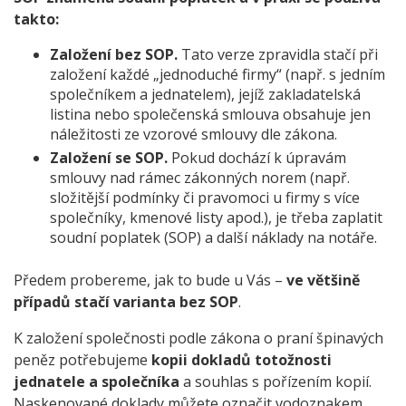
takto:
Založení bez SOP.
Tato verze zpravidla stačí při
založení každé „jednoduché firmy“ (např. s jedním
společníkem a jednatelem), jejíž zakladatelská
listina nebo společenská smlouva obsahuje jen
náležitosti ze vzorové smlouvy dle zákona.
Založení se SOP.
Pokud dochází k úpravám
smlouvy nad rámec zákonných norem (např.
složitější podmínky či pravomoci u firmy s více
společníky, kmenové listy apod.), je třeba zaplatit
soudní poplatek (SOP) a další náklady na notáře.
Předem probereme, jak to bude u Vás –
ve většině
případů stačí varianta bez SOP
.
K založení společnosti podle zákona o praní špinavých
peněz potřebujeme
kopii dokladů totožnosti
jednatele a společníka
a souhlas s pořízením kopií.
Naskenované doklady můžete označit vodoznakem.