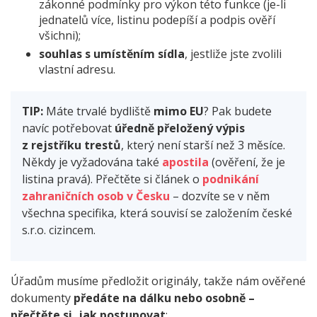
zákonné podmínky pro výkon této funkce (je-li
jednatelů více, listinu podepíší a podpis ověří
všichni);
souhlas s umístěním sídla
, jestliže jste zvolili
vlastní adresu.
TIP:
Máte trvalé bydliště
mimo EU
? Pak budete
navíc potřebovat
úředně přeložený výpis
z rejstříku trestů
, který není starší než 3 měsíce.
Někdy je vyžadována také
apostila
(ověření, že je
listina pravá). Přečtěte si článek o
podnikání
zahraničních osob v Česku
– dozvíte se v něm
všechna specifika, která souvisí se založením české
s.r.o. cizincem.
Úřadům musíme předložit originály, takže nám ověřené
dokumenty
předáte na dálku nebo osobně –
přečtěte si, jak postupovat
: