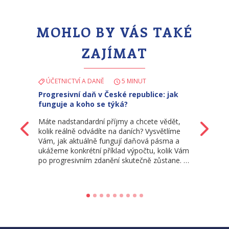
MOHLO BY VÁS TAKÉ
ZAJÍMAT
ÚČETNICTVÍ A DANĚ
5 MINUT
Progresivní daň v České republice: jak
funguje a koho se týká?
Máte nadstandardní příjmy a chcete vědět,
Zpět
Da
kolik reálně odvádíte na daních? Vysvětlíme
Vám, jak aktuálně fungují daňová pásma a
ukážeme konkrétní příklad výpočtu, kolik Vám
po progresivním zdanění skutečně zůstane. …