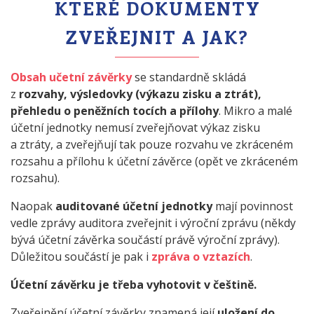
KTERÉ DOKUMENTY
ZVEŘEJNIT A JAK?
Obsah učetní závěrky
se standardně skládá
z
rozvahy, výsledovky (výkazu zisku a ztrát),
přehledu o peněžních tocích a přílohy
. Mikro a malé
účetní jednotky nemusí zveřejňovat výkaz zisku
a ztráty, a zveřejňují tak pouze rozvahu ve zkráceném
rozsahu a přílohu k účetní závěrce (opět ve zkráceném
rozsahu).
Naopak
auditované účetní jednotky
mají povinnost
vedle zprávy auditora zveřejnit i výroční zprávu (někdy
bývá účetní závěrka součástí právě výroční zprávy).
Důležitou součástí je pak i
zpráva o vztazích
.
Účetní závěrku je třeba vyhotovit v češtině.
Zveřejnění účetní závěrky znamená její
uložení do