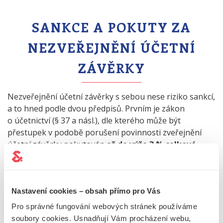
SANKCE A POKUTY ZA
NEZVEŘEJNĚNÍ ÚČETNÍ
ZÁVĚRKY
Nezveřejnění účetní závěrky s sebou nese riziko sankcí,
a to hned podle dvou předpisů. Prvním je zákon
o účetnictví (§ 37 a násl.), dle kterého může být
přestupek v podobě porušení povinnosti zveřejnění
účetní závěrky pokutován
až do výše 3 % celkové
hodnoty aktiv
. Pokutu uděluje finanční úřad.
Druhým relevantním předpisem je rejstříkový zákon.
Není-li účetní závěrka ve veřejném rejstříku uložena,
Nastavení cookies – obsah přímo pro Vás
vyzve soud účetní jednotku, aby zjednala nápravu.
Pro správné fungování webových stránek používáme
Pokud ani poté není účetní závěrka zveřejněna,
hrozí
soubory cookies. Usnadňují Vám procházení webu,