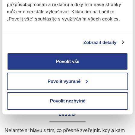
pokuta až do výše 100 000 Kč
. Při opakovaném
přizpůsobují obsah a reklamu a díky nim naše stránky
porušování povinnosti zveřejnit účetní závěrku může
můžeme neustále vylepšovat. Kliknutím na tlačítko
rejstříkový soud i bez návrhu zahájit řízení o zrušení
„Povolit vše“ souhlasíte s využíváním všech cookies.
s likvidací zapsané účetní jednotky.
Nezveřejňování účetní závěrky lze klasifikovat jako
porušení péče řádného hospodáře
, což může mít
Zobrazit detaily
v krajním případě i trestněprávní důsledky pro členy
statutárního orgánu.
Povolit vše
NEVÍTE SI RADY SE
Povolit vybrané
ZVEŘEJNĚNÍM ÚČETNÍ
ZÁVĚRKY? OBRAŤTE SE NA
Povolit nezbytné
NÁS
Nelamte si hlavu s tím, co přesně zveřejnit, kdy a kam