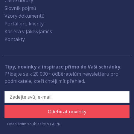
Časté dotazy
Slovník pojmů
Vzory dokumentů
Portál pro klienty
Kariéra v Jake&James
Kontakty
Tipy, novinky a inspirace přímo do Vaší schránky
.
Přidejte se k 20 000+ odběratelům newsletteru pro
podnikatele, kteří chtějí mít přehled.
Odebírat novinky
Odesláním souhlasíte s
GDPR.