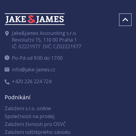
Jake&James Accounting s.r.o.
Revoluční 15, 110 00 Praha 1
IČ: 02221977
DIČ: CZ02221977
Po-Pá od 9:00 do 17:00
info@jake-james.cz
+420 226 224 724
Podnikání
Založení s.r.o. online
Společnosti na prodej
Založení živnosti pro OSVČ
Založení odštěpného závodu