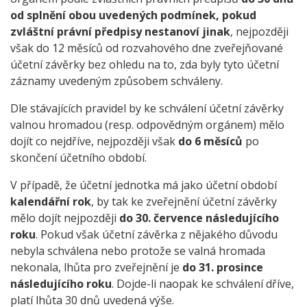
od splnění obou uvedených podmínek, pokud
zvláštní právní předpisy nestanoví jinak
, nejpozději
však do 12 měsíců od rozvahového dne zveřejňované
účetní závěrky bez ohledu na to, zda byly tyto účetní
záznamy uvedeným způsobem schváleny.
Dle stávajících pravidel by ke schválení účetní závěrky
valnou hromadou (resp. odpovědným orgánem) mělo
dojít co nejdříve, nejpozději však
do 6 měsíců
po
skončení účetního období.
V případě, že účetní jednotka má jako účetní období
kalendářní rok
, by tak ke zveřejnění účetní závěrky
mělo dojít nejpozději
do 30. července následujícího
roku
. Pokud však účetní závěrka z nějakého důvodu
nebyla schválena nebo protože se valná hromada
nekonala, lhůta pro zveřejnění je
do 31. prosince
následujícího roku
. Dojde-li naopak ke schválení dříve,
platí lhůta 30 dnů uvedená výše.