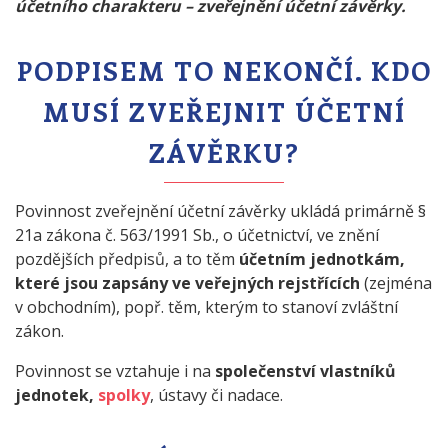
účetního charakteru – zveřejnění účetní závěrky.
PODPISEM TO NEKONČÍ. KDO
MUSÍ ZVEŘEJNIT ÚČETNÍ
ZÁVĚRKU?
Povinnost zveřejnění účetní závěrky ukládá primárně §
21a zákona č. 563/1991 Sb., o účetnictví, ve znění
pozdějších předpisů, a to těm
účetním jednotkám,
které jsou zapsány ve veřejných rejstřících
(zejména
v obchodním), popř. těm, kterým to stanoví zvláštní
zákon.
Povinnost se vztahuje i na
společenství vlastníků
jednotek,
spolky
, ústavy či nadace.