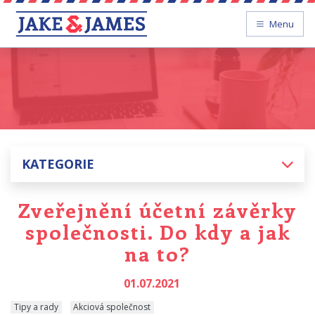
Menu
KATEGORIE
Zveřejnění účetní závěrky
společnosti. Do kdy a jak
na to?
01.07.2021
Tipy a rady
Akciová společnost